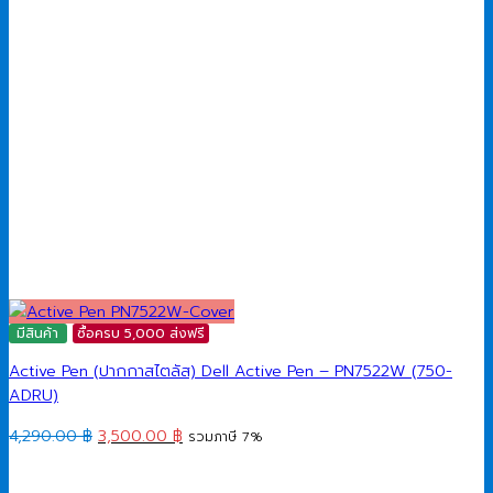
มีสินค้า
ซื้อครบ 5,000 ส่งฟรี
Active Pen (ปากกาสไตลัส) Dell Active Pen – PN7522W (750-
ADRU)
Original
Current
4,290.00
฿
3,500.00
฿
รวมภาษี 7%
price
price
was:
is: