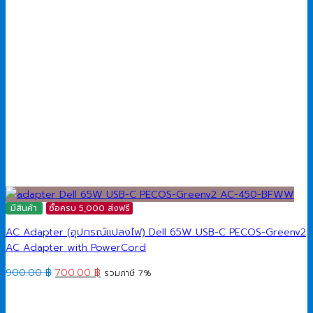
มีสินค้า
ซื้อครบ 5,000 ส่งฟรี
AC Adapter (อุปกรณ์แปลงไฟ) Dell 65W USB-C PECOS-Greenv2
AC Adapter with PowerCord
Original
Current
900.00
฿
700.00
฿
รวมภาษี 7%
price
price
was:
is: