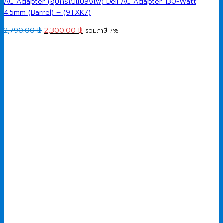
AC Adapter (อุปกรณ์แปลงไฟ) Dell AC Adapter 130-Watt
4.5mm (Barrel) – (9TXK7)
Original
Current
2,790.00
฿
2,300.00
฿
รวมภาษี 7%
price
price
was:
is:
2,790.00 ฿.
2,300.00 ฿.