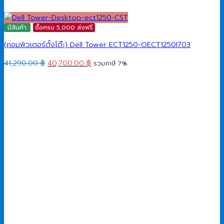
มีสินค้า
ซื้อครบ 5,000 ส่งฟรี
(คอมพิวเตอร์ตั้งโต๊ะ) Dell Tower ECT1250-OECT1250I703
Original
Current
41,290.00
฿
40,700.00
฿
รวมภาษี 7%
price
price
was:
is:
41,290.00 ฿.
40,700.00 ฿.