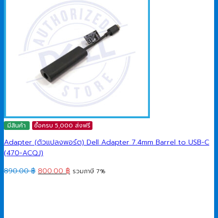
มีสินค้า
ซื้อครบ 5,000 ส่งฟรี
Adapter (ตัวแปลงพอร์ต) Dell Adapter 7.4mm Barrel to USB-C
(470-ACQJ)
Original
Current
890.00
฿
800.00
฿
รวมภาษี 7%
price
price
was:
is:
890.00 ฿.
800.00 ฿.