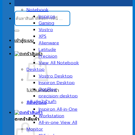
Notebook
ค้นหา:
Inspiron
Gaming
Vostro
XPS
เข้าสู่ระบบ
Alienware
Latitude
Precision
View All Notebook
Desktop
Vostro Desktop
Inspiron Desktop
OptiPlex
ไม่มีสินค้าในตะกร้า
precision-desktop
กลับสู่หน้าร้านค้า
All-in-one
Inspiron All-in-One
Workstation
ตะกร้าสินค้า
All-in-one View All
Monitor