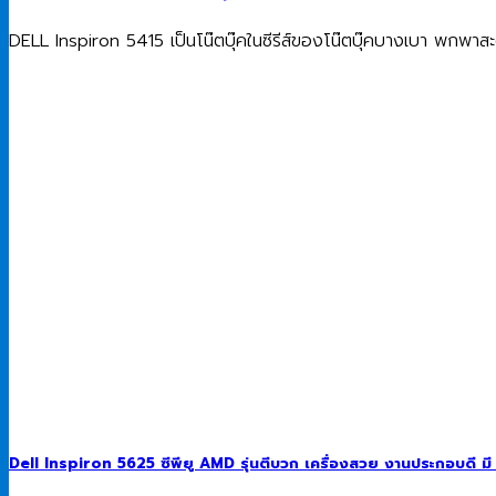
DELL Inspiron 5415 เป็นโน๊ตบุ๊คในซีรีส์ของโน๊ตบุ๊คบางเบา พกพา
Dell Inspiron 5625 ซีพียู AMD รุ่นตีบวก เครื่องสวย งานประกอบดี ม