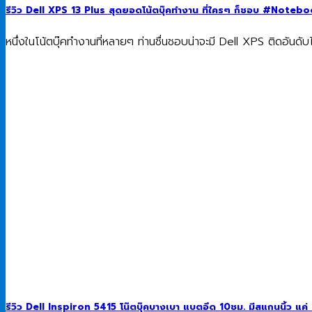
รีวิว Dell XPS 13 Plus สุดยอดโน้ตบุ๊คทำงาน ที่ใครๆ ก็ชอบ #Note
หนึ่งในโน้ตบุ๊คทำงานที่หลายๆ ท่านชื่นชอบน่าจะมี Dell XPS ติดอันดับไม
รีวิว Dell Inspiron 5415 โน๊ตบุ๊คบางเบา แบตอึด 10ชม. มีสแกนนิ้ว 