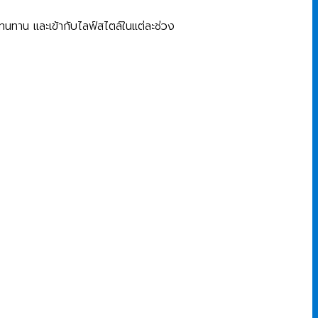
นทาน และเข้ากับไลฟ์สไตล์ในแต่ละช่วง