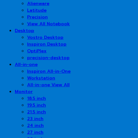
Alienware
Latitude
Precision
View All Notebook
Desktop
Vostro Desktop
Inspiron Desktop
OptiPlex
precision-desktop
All-in-one
Inspiron All-in-One
Workstation
All-in-one View All
Monitor
18.5 inch
19.5 inch
21.5 inch
23 inch
24 inch
27 inch