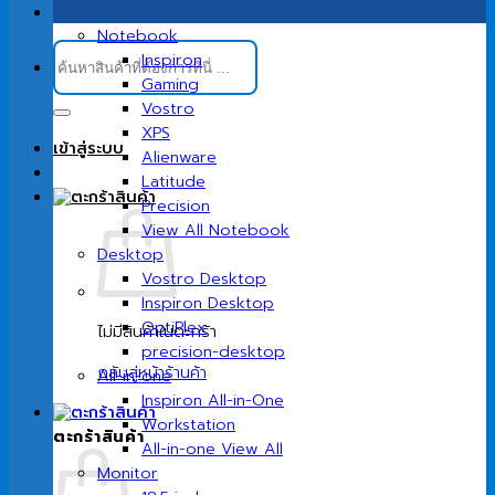
Notebook
ค้นหา:
Inspiron
Gaming
Vostro
XPS
เข้าสู่ระบบ
Alienware
Latitude
Precision
View All Notebook
Desktop
Vostro Desktop
Inspiron Desktop
OptiPlex
ไม่มีสินค้าในตะกร้า
precision-desktop
กลับสู่หน้าร้านค้า
All-in-one
Inspiron All-in-One
Workstation
ตะกร้าสินค้า
All-in-one View All
Monitor