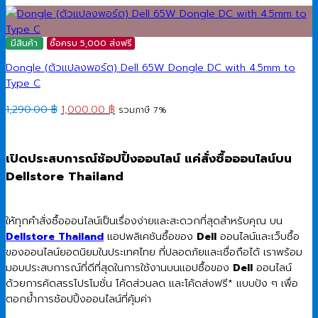
มีสินค้า
ซื้อครบ 5,000 ส่งฟรี
Dongle (ตัวแปลงพอร์ต) Dell 65W Dongle DC with 4.5mm to
Type C
Original
Current
1,290.00
฿
1,000.00
฿
รวมภาษี 7%
price
price
was:
is:
1,290.00 ฿.
1,000.00 ฿.
เปิดประสบการณ์ช้อปปิ้งออนไลน์ แค่สั่งซื้อออนไลน์บน
Dellstore Thailand
ให้ทุกคำสั่งซื้อออนไลน์เป็นเรื่องง่ายและสะดวกที่สุดสำหรับคุณ บน
Dellstore Thailand
แอปพลิเคชันซื้อของ
Dell
ออนไลน์และเว็บซื้อ
ของออนไลน์ยอดนิยมในประเทศไทย ที่ปลอดภัยและเชื่อถือได้ เราพร้อม
มอบประสบการณ์ที่ดีที่สุดในการใช้งานบนแอปซื้อของ
Dell
ออนไลน์
ด้วยการคัดสรรโปรโมชั่น โค้ดส่วนลด และโค้ดส่งฟรี* แบบปัง ๆ เพื่อ
ตอกย้ำการช้อปปิ้งออนไลน์ที่คุ้มค่า