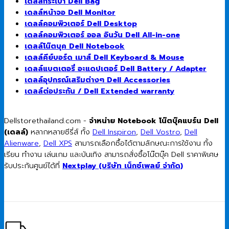
เดลล์กระเป๋า Dell Bag
เดลล์หน้าจอ Dell Monitor
เดลล์คอมพิวเตอร์ Dell Desktop
เดลล์คอมพิวเตอร์ ออล อินวัน Dell All-in-one
เดลล์โน๊ตบุค Dell Notebook
เดลล์คีย์บอร์ด เมาส์ Dell Keyboard & Mouse
เดลล์แบตเตอรี่ อะแดปเตอร์ Dell Battery / Adapter
เดลล์อุปกรณ์เสริมต่างๆ Dell Accessories
เดลล์ต่อประกัน / Dell Extended warranty
Dellstorethailand.com -
จำหน่าย Notebook โน๊ตบุ๊คแบร์น Dell
(เดลล์)
หลากหลายซีรี่ส์ ทั้ง
Dell Inspiron
,
Dell Vostro
,
Dell
Alienware
,
Dell XPS
สามารถเลือกซื้อได้ตามลักษณะการใช้งาน ทั้ง
เรียน ทำงาน เล่นเกม และบันเทิง สามารถสั่งซื้อโน๊ตบุ๊ค Dell ราคาพิเศษ
รับประกันศูนย์ได้ที่
Nextplay (บริษัท เน็กซ์เพลย์ จำกัด)