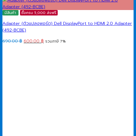
มีสินค้า
ซื้อครบ 5,000 ส่งฟรี
Adapter (ตัวแปลงพอร์ต) Dell DisplayPort to HDMI 2.0 Adapter
(492-BCBE)
Original
Current
690.00
฿
600.00
฿
รวมภาษี 7%
price
price
was:
is:
690.00 ฿.
600.00 ฿.