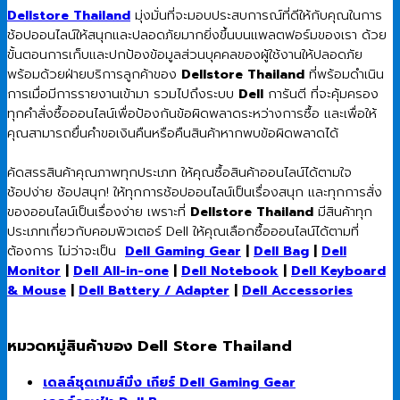
Dellstore Thailand
มุ่งมั่นที่จะมอบประสบการณ์ที่ดีให้กับคุณในการ
ช้อปออนไลน์ให้สนุกและปลอดภัยมากยิ่งขึ้นบนแพลตฟอร์มของเรา ด้วย
ขั้นตอนการเก็บและปกป้องข้อมูลส่วนบุคคลของผู้ใช้งานให้ปลอดภัย
พร้อมด้วยฝ่ายบริการลูกค้าของ
Dellstore Thailand
ที่พร้อมดำเนิน
การเมื่อมีการรายงานเข้ามา รวมไปถึงระบบ
Dell
การันตี ที่จะคุ้มครอง
ทุกคำสั่งซื้อออนไลน์เพื่อป้องกันข้อผิดพลาดระหว่างการซื้อ และเพื่อให้
คุณสามารถยื่นคำขอเงินคืนหรือคืนสินค้าหากพบข้อผิดพลาดได้
คัดสรรสินค้าคุณภาพทุกประเภท ให้คุณซื้อสินค้าออนไลน์ได้ตามใจ
ช้อปง่าย ช้อปสนุก! ให้ทุกการช้อปออนไลน์เป็นเรื่องสนุก และทุกการสั่ง
ของออนไลน์เป็นเรื่องง่าย เพราะที่
Dellstore Thailand
มีสินค้าทุก
ประเภทเกี่ยวกับคอมพิวเตอร์ Dell ให้คุณเลือกซื้อออนไลน์ได้ตามที่
ต้องการ ไม่ว่าจะเป็น
Dell Gaming Gear
|
Dell Bag
|
Dell
Monitor
|
Dell All-in-one
|
Dell Notebook
|
Dell Keyboard
& Mouse
|
Dell Battery / Adapter
|
Dell Accessories
หมวดหมู่สินค้าของ Dell Store Thailand
เดลล์ชุดเกมส์มิ่ง เกียร์ Dell Gaming Gear