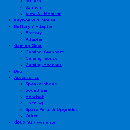
30 inch
32 inch
View All Monitor
Keyboard & Mouse
Battery / Adapter
Battery
Adapter
Gaming Gear
Gaming Keyboard
Gaming mouse
Gaming Headset
Bag
Accessories
Speakerphone
Sound Bar
Headset
Docking
Spare Parts & Upgrades
Other
ต่อประกัน / warranty