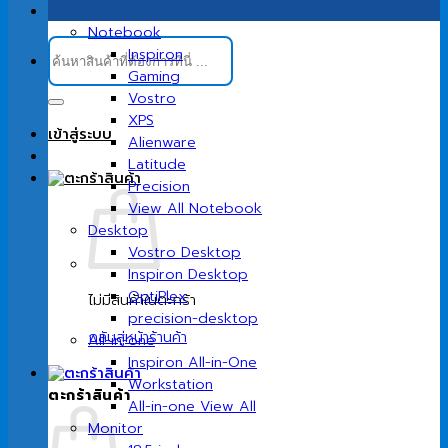
Notebook
ค้นหา:
Inspiron
Gaming
Vostro
XPS
เข้าสู่ระบบ
Alienware
Latitude
Precision
View All Notebook
Desktop
Vostro Desktop
Inspiron Desktop
OptiPlex
ไม่มีสินค้าในตะกร้า
precision-desktop
กลับสู่หน้าร้านค้า
All-in-one
Inspiron All-in-One
Workstation
ตะกร้าสินค้า
All-in-one View All
Monitor