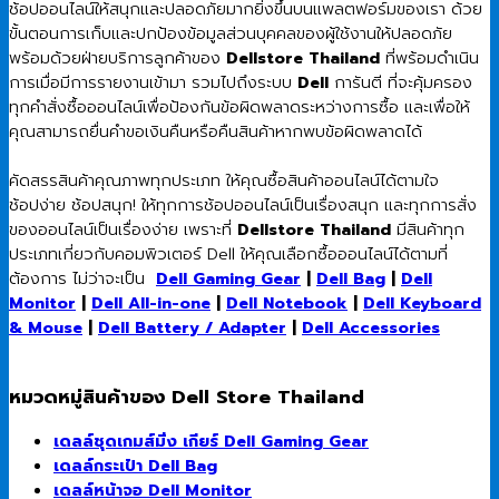
ช้อปออนไลน์ให้สนุกและปลอดภัยมากยิ่งขึ้นบนแพลตฟอร์มของเรา ด้วย
ขั้นตอนการเก็บและปกป้องข้อมูลส่วนบุคคลของผู้ใช้งานให้ปลอดภัย
พร้อมด้วยฝ่ายบริการลูกค้าของ
Dellstore Thailand
ที่พร้อมดำเนิน
การเมื่อมีการรายงานเข้ามา รวมไปถึงระบบ
Dell
การันตี ที่จะคุ้มครอง
ทุกคำสั่งซื้อออนไลน์เพื่อป้องกันข้อผิดพลาดระหว่างการซื้อ และเพื่อให้
คุณสามารถยื่นคำขอเงินคืนหรือคืนสินค้าหากพบข้อผิดพลาดได้
คัดสรรสินค้าคุณภาพทุกประเภท ให้คุณซื้อสินค้าออนไลน์ได้ตามใจ
ช้อปง่าย ช้อปสนุก! ให้ทุกการช้อปออนไลน์เป็นเรื่องสนุก และทุกการสั่ง
ของออนไลน์เป็นเรื่องง่าย เพราะที่
Dellstore Thailand
มีสินค้าทุก
ประเภทเกี่ยวกับคอมพิวเตอร์ Dell ให้คุณเลือกซื้อออนไลน์ได้ตามที่
ต้องการ ไม่ว่าจะเป็น
Dell Gaming Gear
|
Dell Bag
|
Dell
Monitor
|
Dell All-in-one
|
Dell Notebook
|
Dell Keyboard
& Mouse
|
Dell Battery / Adapter
|
Dell Accessories
หมวดหมู่สินค้าของ Dell Store Thailand
เดลล์ชุดเกมส์มิ่ง เกียร์ Dell Gaming Gear
เดลล์กระเป๋า Dell Bag
เดลล์หน้าจอ Dell Monitor