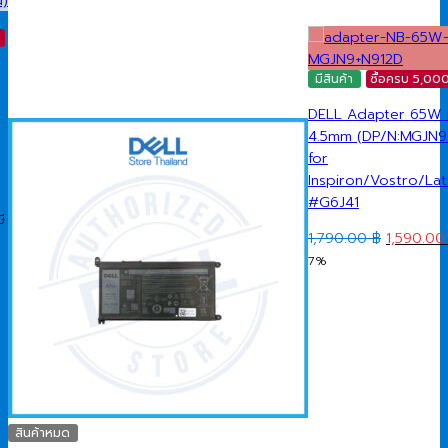
ี
มีสินค้า
ซื้อครบ 5,000
DELL Adapter 65W ห
4.5mm (DP/N:MGJN9
for
Inspiron/Vostro/La
#G6J41
nt
ี
Original
1,790.00
฿
1,590.0
price
7%
was:
00 ฿.
1,790.00 
สินค้าหมด