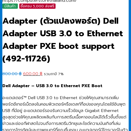
มีสินค้า
ซื้อครบ 5,000 ส่งฟรี
Adapter (ตัวแปลงพอร์ต) Dell
Adapter USB 3.0 to Ethernet
Adapter PXE boot support
(492-11726)
Original
Current
800.00
฿
600.00
฿
รวมภาษี 7%
price
price
Dell Adapter – USB 3.0 to Ethernet PXE Boot
was:
is:
800.00 ฿.
600.00 ฿.
อะแดปเตอร์™ Dell USB 3.0 to Ethernet ช่วยให้คุณสามารถเพิ่ม
พอร์ตอีเทอร์เน็ตลงในคอมพิวเตอร์หรือเดสก์ท็อปของคุณโดยใช้อินพุต
USB ที่มีอยู่ อะแดปเตอร์รองรับความเร็วข้อมูล Gigabit Ethernet
สูงสุดช่วยให้คุณเพลิดเพลินกับการสตรีมเนื้อหาออนไลน์ได้เร็วขึ้นตั้งแต่
ข่าวและช่องกีฬาสดไปจนถึงการสตรีมวิทยุและไซต์ความบันเทิงที่เล่น
รายการโทรทัศน์และภาพยนตร์ที่คุณชื่นชอบ อะแดปเตอร์มีไดรเวอร์ในตัว