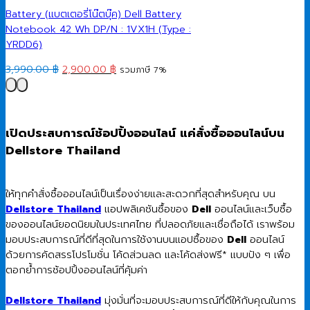
Battery (แบตเตอรี่โน๊ตบุ๊ค) Dell Battery
Notebook 42 Wh DP/N : 1VX1H (Type :
YRDD6)
Original
Current
3,990.00
฿
2,900.00
฿
รวมภาษี 7%
price
price
was:
is:
3,990.00 ฿.
2,900.00 ฿.
เปิดประสบการณ์ช้อปปิ้งออนไลน์ แค่สั่งซื้อออนไลน์บน
Dellstore Thailand
ให้ทุกคำสั่งซื้อออนไลน์เป็นเรื่องง่ายและสะดวกที่สุดสำหรับคุณ บน
Dellstore Thailand
แอปพลิเคชันซื้อของ
Dell
ออนไลน์และเว็บซื้อ
ของออนไลน์ยอดนิยมในประเทศไทย ที่ปลอดภัยและเชื่อถือได้ เราพร้อม
มอบประสบการณ์ที่ดีที่สุดในการใช้งานบนแอปซื้อของ
Dell
ออนไลน์
ด้วยการคัดสรรโปรโมชั่น โค้ดส่วนลด และโค้ดส่งฟรี* แบบปัง ๆ เพื่อ
ตอกย้ำการช้อปปิ้งออนไลน์ที่คุ้มค่า
Dellstore Thailand
มุ่งมั่นที่จะมอบประสบการณ์ที่ดีให้กับคุณในการ