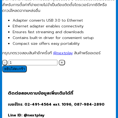
สําหรับการตั้งค่าที่ง่ายดายไม่จําเป็นต้องติดตั้งไดรเวอร์จากซีดีหรือ
ดาวน์โหลดจากแหล่งอื่น
Adapter converts USB 3.0 to Ethernet
Ethernet adapter enables connectivity
Ensures fast streaming and downloads
Contains built-in driver for convenient setup
Compact size offers easy portability
กรุณาตรวจสอบสินค้าอีกครั้งที
@nextplay
สินค้าพรีออเดอร์
จำนวน
Adapter
หยิบใส่ตะกร้า
(ตัว
แปลง
พอร์ต)
Dell
ติดต่อสอบถามข้อมูลเพิ่มเติมได้ที่
Adapter
USB
เบอร์โทร. 02-491-4564 ext. 1096, 087-984-2890
3.0
to
Line ID: @nextplay