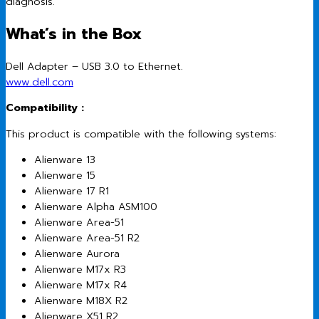
diagnosis.
What’s in the Box
Dell Adapter – USB 3.0 to Ethernet.
www.dell.com
Compatibility :
This product is compatible with the following systems:
Alienware 13
Alienware 15
Alienware 17 R1
Alienware Alpha ASM100
Alienware Area-51
Alienware Area-51 R2
Alienware Aurora
Alienware M17x R3
Alienware M17x R4
Alienware M18X R2
Alienware X51 R2