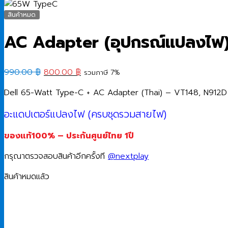
สินค้าหมด
AC Adapter (อุปกรณ์แปลงไฟ
Original
Current
990.00
฿
800.00
฿
รวมภาษี 7%
price
price
Dell 65-Watt Type-C + AC Adapter (Thai) – VT148, N912D
was:
is:
990.00 ฿.
800.00 ฿.
อะแดปเตอร์แปลงไฟ (ครบชุดรวมสายไฟ)
ของแท้100% – ประกันศูนย์ไทย 1ปี
กรุณาตรวจสอบสินค้าอีกครั้งที
@nextplay
สินค้าหมดแล้ว