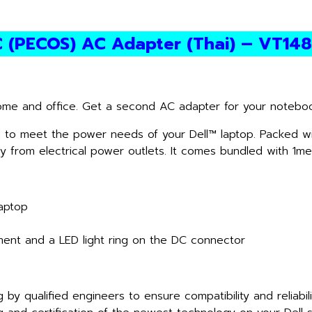
C (PECOS) AC Adapter (Thai) – VT14
me and office. Get a second AC adapter for your notebook
 to meet the power needs of your Dell™ laptop. Packed wi
y from electrical power outlets. It comes bundled with 1m
aptop
ent and a LED light ring on the DC connector
y qualified engineers to ensure compatibility and reliabilit