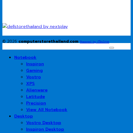
© 2026
computerstorethailand.com
Powered by ดีไซน์เทพ
Notebook
Inspiron
Gaming
Vostro
XPS
Alienware
Latitude
Precision
View All Notebook
Desktop
Vostro Desktop
Inspiron Desktop