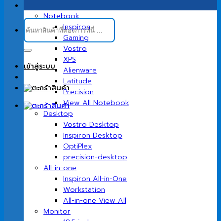
Notebook
ค้นหา:
Inspiron
Gaming
Vostro
XPS
เข้าสู่ระบบ
Alienware
Latitude
Precision
View All Notebook
Desktop
Vostro Desktop
Inspiron Desktop
OptiPlex
precision-desktop
All-in-one
Inspiron All-in-One
Workstation
All-in-one View All
Monitor