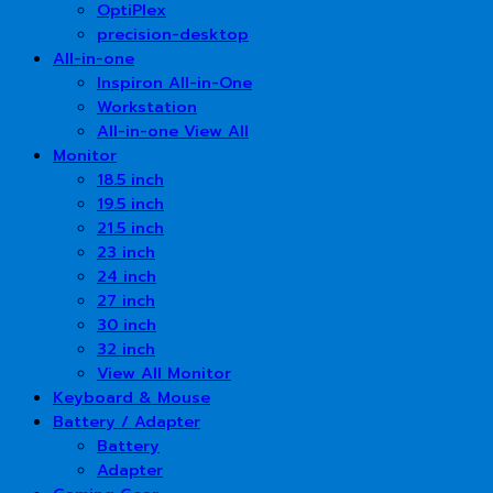
OptiPlex
precision-desktop
All-in-one
Inspiron All-in-One
Workstation
All-in-one View All
Monitor
18.5 inch
19.5 inch
21.5 inch
23 inch
24 inch
27 inch
30 inch
32 inch
View All Monitor
Keyboard & Mouse
Battery / Adapter
Battery
Adapter