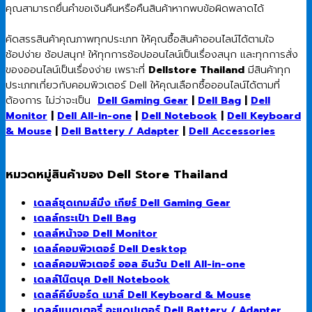
คุณสามารถยื่นคำขอเงินคืนหรือคืนสินค้าหากพบข้อผิดพลาดได้
คัดสรรสินค้าคุณภาพทุกประเภท ให้คุณซื้อสินค้าออนไลน์ได้ตามใจ
ช้อปง่าย ช้อปสนุก! ให้ทุกการช้อปออนไลน์เป็นเรื่องสนุก และทุกการสั่ง
ของออนไลน์เป็นเรื่องง่าย เพราะที่
Dellstore Thailand
มีสินค้าทุก
ประเภทเกี่ยวกับคอมพิวเตอร์ Dell ให้คุณเลือกซื้อออนไลน์ได้ตามที่
ต้องการ ไม่ว่าจะเป็น
Dell Gaming Gear
|
Dell Bag
|
Dell
Monitor
|
Dell All-in-one
|
Dell Notebook
|
Dell Keyboard
& Mouse
|
Dell Battery / Adapter
|
Dell Accessories
หมวดหมู่สินค้าของ Dell Store Thailand
เดลล์ชุดเกมส์มิ่ง เกียร์ Dell Gaming Gear
เดลล์กระเป๋า Dell Bag
เดลล์หน้าจอ Dell Monitor
เดลล์คอมพิวเตอร์ Dell Desktop
เดลล์คอมพิวเตอร์ ออล อินวัน Dell All-in-one
เดลล์โน๊ตบุค Dell Notebook
เดลล์คีย์บอร์ด เมาส์ Dell Keyboard & Mouse
เดลล์แบตเตอรี่ อะแดปเตอร์ Dell Battery / Adapter