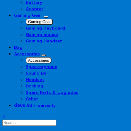
Battery
Adapter
Gaming Gear
Gaming Gear
Gaming Keyboard
Gaming mouse
Gaming Headset
Bag
Accessories
Accessories
Speakerphone
Sound Bar
Headset
Docking
Spare Parts & Upgrades
Other
ต่อประกัน / warranty
0