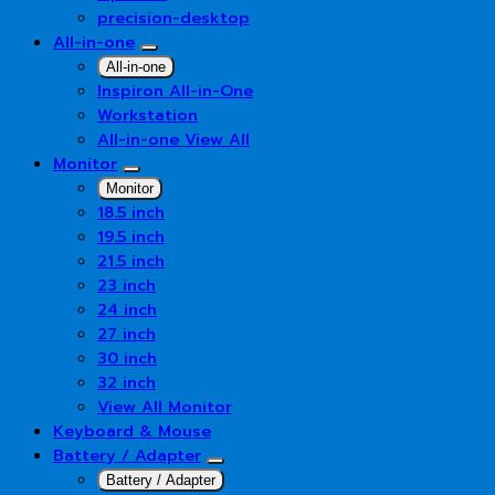
precision-desktop
All-in-one
All-in-one
Inspiron All-in-One
Workstation
All-in-one View All
Monitor
Monitor
18.5 inch
19.5 inch
21.5 inch
23 inch
24 inch
27 inch
30 inch
32 inch
View All Monitor
Keyboard & Mouse
Battery / Adapter
Battery / Adapter