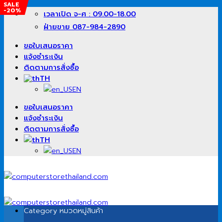
SALE
SALE
SALE
-27%
-11%
-20%
ข้าม
เวลาเปิด จ-ศ : 09.00-18.00
ไป
ฝ่ายขาย 087-984-2890
ยัง
เนื้อหา
ขอใบเสนอราคา
แจ้งชำระเงิน
ติดตามการสั่งซื้อ
TH
EN
ขอใบเสนอราคา
แจ้งชำระเงิน
ติดตามการสั่งซื้อ
TH
EN
Category
หมวดหมู่สินค้า