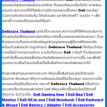
ของออนไลน์ยอดนิยมในประเทศไทย ที่ปลอดภัยและเชื่อถือได้ เราพร้อม
มอบประสบการณ์ที่ดีที่สุดในการใช้งานบนแอปซื้อของ
Dell
ออนไลน์
ด้วยการคัดสรรโปรโมชั่น โค้ดส่วนลด และโค้ดส่งฟรี* แบบปัง ๆ เพื่อ
ตอกย้ำการช้อปปิ้งออนไลน์ที่คุ้มค่า
Dellstore Thailand
มุ่งมั่นที่จะมอบประสบการณ์ที่ดีให้กับคุณในการ
ช้อปออนไลน์ให้สนุกและปลอดภัยมากยิ่งขึ้นบนแพลตฟอร์มของเรา ด้วย
ขั้นตอนการเก็บและปกป้องข้อมูลส่วนบุคคลของผู้ใช้งานให้ปลอดภัย
พร้อมด้วยฝ่ายบริการลูกค้าของ
Dellstore Thailand
ที่พร้อมดำเนิน
การเมื่อมีการรายงานเข้ามา รวมไปถึงระบบ
Dell
การันตี ที่จะคุ้มครอง
ทุกคำสั่งซื้อออนไลน์เพื่อป้องกันข้อผิดพลาดระหว่างการซื้อ และเพื่อให้
คุณสามารถยื่นคำขอเงินคืนหรือคืนสินค้าหากพบข้อผิดพลาดได้
คัดสรรสินค้าคุณภาพทุกประเภท ให้คุณซื้อสินค้าออนไลน์ได้ตามใจ
ช้อปง่าย ช้อปสนุก! ให้ทุกการช้อปออนไลน์เป็นเรื่องสนุก และทุกการสั่ง
ของออนไลน์เป็นเรื่องง่าย เพราะที่
Dellstore Thailand
มีสินค้าทุก
ประเภทเกี่ยวกับคอมพิวเตอร์ Dell ให้คุณเลือกซื้อออนไลน์ได้ตามที่
ต้องการ ไม่ว่าจะเป็น
Dell Gaming Gear
|
Dell Bag
|
Dell
Monitor
|
Dell All-in-one
|
Dell Notebook
|
Dell Keyboard
& Mouse
|
Dell Battery / Adapter
|
Dell Accessories