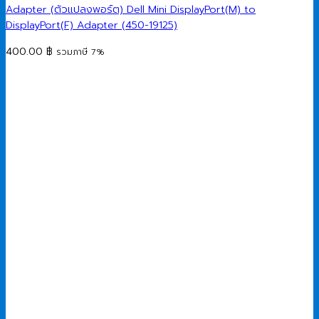
Adapter (ตัวแปลงพอร์ต) Dell Mini DisplayPort(M) to
DisplayPort(F) Adapter (450-19125)
400.00
฿
รวมภาษี 7%