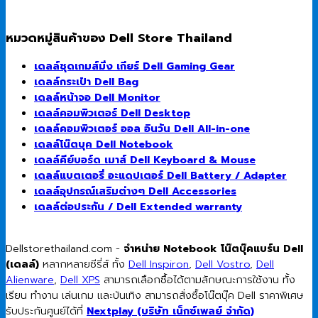
หมวดหมู่สินค้าของ Dell Store Thailand
เดลล์ชุดเกมส์มิ่ง เกียร์ Dell Gaming Gear
เดลล์กระเป๋า Dell Bag
เดลล์หน้าจอ Dell Monitor
เดลล์คอมพิวเตอร์ Dell Desktop
เดลล์คอมพิวเตอร์ ออล อินวัน Dell All-in-one
เดลล์โน๊ตบุค Dell Notebook
เดลล์คีย์บอร์ด เมาส์ Dell Keyboard & Mouse
เดลล์แบตเตอรี่ อะแดปเตอร์ Dell Battery / Adapter
เดลล์อุปกรณ์เสริมต่างๆ Dell Accessories
เดลล์ต่อประกัน / Dell Extended warranty
Dellstorethailand.com -
จำหน่าย Notebook โน๊ตบุ๊คแบร์น Dell
(เดลล์)
หลากหลายซีรี่ส์ ทั้ง
Dell Inspiron
,
Dell Vostro
,
Dell
Alienware
,
Dell XPS
สามารถเลือกซื้อได้ตามลักษณะการใช้งาน ทั้ง
เรียน ทำงาน เล่นเกม และบันเทิง สามารถสั่งซื้อโน๊ตบุ๊ค Dell ราคาพิเศษ
รับประกันศูนย์ได้ที่
Nextplay (บริษัท เน็กซ์เพลย์ จำกัด)