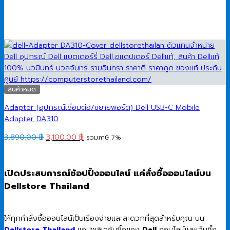
สินค้าหมด
Adapter (อุปกรณ์เชื่อมต่อ/ขยายพอร์ต) Dell USB-C Mobile
Adapter DA310
Original
Current
3,890.00
฿
3,100.00
฿
รวมภาษี 7%
price
price
was:
is:
3,890.00 ฿.
3,100.00 ฿.
เปิดประสบการณ์ช้อปปิ้งออนไลน์ แค่สั่งซื้อออนไลน์บน
Dellstore Thailand
ให้ทุกคำสั่งซื้อออนไลน์เป็นเรื่องง่ายและสะดวกที่สุดสำหรับคุณ บน
Dellstore Thailand
แอปพลิเคชันซื้อของ
Dell
ออนไลน์และเว็บซื้อ