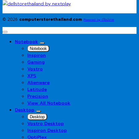
© 2026
computerstorethailand.com
Powered by ดีไซน์เทพ
Notebook
Notebook
Inspiron
Gaming
Vostro
XPS
Alienware
Latitude
Precision
View All Notebook
Desktop
Desktop
Vostro Desktop
Inspiron Desktop
OptiPlex