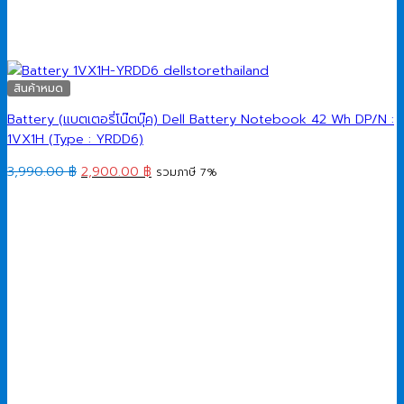
สินค้าหมด
Battery (แบตเตอรี่โน๊ตบุ๊ค) Dell Battery Notebook 42 Wh DP/N :
1VX1H (Type : YRDD6)
Original
Current
3,990.00
฿
2,900.00
฿
รวมภาษี 7%
price
price
was:
is:
3,990.00 ฿.
2,900.00 ฿.