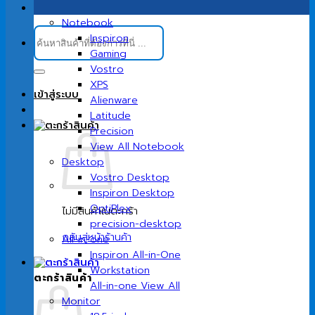
Notebook
ค้นหา:
Inspiron
Gaming
Vostro
XPS
เข้าสู่ระบบ
Alienware
Latitude
Precision
View All Notebook
Desktop
Vostro Desktop
Inspiron Desktop
OptiPlex
ไม่มีสินค้าในตะกร้า
precision-desktop
กลับสู่หน้าร้านค้า
All-in-one
Inspiron All-in-One
Workstation
ตะกร้าสินค้า
All-in-one View All
Monitor