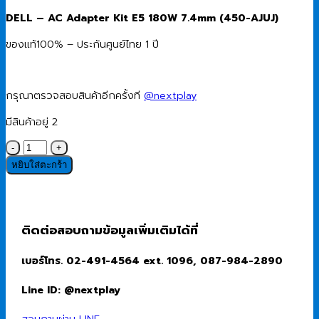
price
price
DELL – AC Adapter Kit E5 180W 7.4mm (450-AJUJ)
was:
is:
2,190.00 ฿.
1,900.00 ฿.
ของแท้100% – ประกันศูนย์ไทย 1 ปี
กรุณาตรวจสอบสินค้าอีกครั้งที
@nextplay
มีสินค้าอยู่ 2
จำนวน
AC
หยิบใส่ตะกร้า
Adapter
(อุปกรณ์
แปลง
ไฟ)
ติดต่อสอบถามข้อมูลเพิ่มเติมได้ที่
Dell
AC
เบอร์โทร. 02-491-4564 ext. 1096, 087-984-2890
Adapter
Kit
Line ID: @nextplay
E5