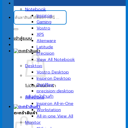
Notebook
ค้นหา:
Inspiron
Gaming
Vostro
XPS
เข้าสู่ระบบ
Alienware
Latitude
Precision
View All Notebook
Desktop
Vostro Desktop
Inspiron Desktop
OptiPlex
ไม่มีสินค้าในตะกร้า
precision-desktop
กลับสู่หน้าร้านค้า
All-in-one
Inspiron All-in-One
Workstation
ตะกร้าสินค้า
All-in-one View All
Monitor