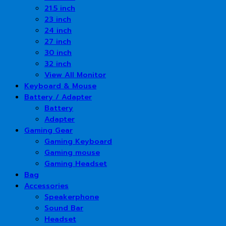
21.5 inch
23 inch
24 inch
27 inch
30 inch
32 inch
View All Monitor
Keyboard & Mouse
Battery / Adapter
Battery
Adapter
Gaming Gear
Gaming Keyboard
Gaming mouse
Gaming Headset
Bag
Accessories
Speakerphone
Sound Bar
Headset