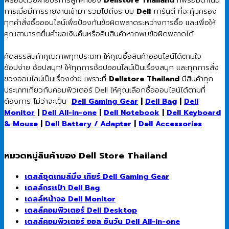
พร้อมด้วยฝ่ายบริการลูกค้าของ
Dellstore Thailand
ที่พร้อมดำเนิน
การเมื่อมีการรายงานเข้ามา รวมไปถึงระบบ
Dell
การันตี ที่จะคุ้มครอง
ทุกคำสั่งซื้อออนไลน์เพื่อป้องกันข้อผิดพลาดระหว่างการซื้อ และเพื่อให้
คุณสามารถยื่นคำขอเงินคืนหรือคืนสินค้าหากพบข้อผิดพลาดได้
คัดสรรสินค้าคุณภาพทุกประเภท ให้คุณซื้อสินค้าออนไลน์ได้ตามใจ
ช้อปง่าย ช้อปสนุก! ให้ทุกการช้อปออนไลน์เป็นเรื่องสนุก และทุกการสั่ง
ของออนไลน์เป็นเรื่องง่าย เพราะที่
Dellstore Thailand
มีสินค้าทุก
ประเภทเกี่ยวกับคอมพิวเตอร์ Dell ให้คุณเลือกซื้อออนไลน์ได้ตามที่
ต้องการ ไม่ว่าจะเป็น
Dell Gaming Gear
|
Dell Bag
|
Dell
Monitor
|
Dell All-in-one
|
Dell Notebook
|
Dell Keyboard
& Mouse
|
Dell Battery / Adapter
|
Dell Accessories
หมวดหมู่สินค้าของ Dell Store Thailand
เดลล์ชุดเกมส์มิ่ง เกียร์ Dell Gaming Gear
เดลล์กระเป๋า Dell Bag
เดลล์หน้าจอ Dell Monitor
เดลล์คอมพิวเตอร์ Dell Desktop
เดลล์คอมพิวเตอร์ ออล อินวัน Dell All-in-one