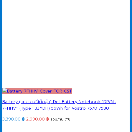
Battery (แบตเตอรี่โน๊ตบุ๊ค) Dell Battery Notebook ”DP/N :
7FHHV” (Type : 33YDH) 56Wh for Vostro 7570 7580
Original
Current
3,390.00
฿
2,990.00
฿
รวมภาษี 7%
price
price
was:
is: