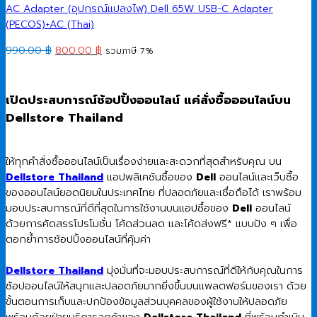
AC Adapter (อุปกรณ์แปลงไฟ) Dell 65W USB-C Adapter
(PECOS)+AC (Thai)
Original
Current
990.00
฿
800.00
฿
รวมภาษี 7%
price
price
was:
is:
990.00 ฿.
800.00 ฿.
เปิดประสบการณ์ช้อปปิ้งออนไลน์ แค่สั่งซื้อออนไลน์บน
Dellstore Thailand
ให้ทุกคำสั่งซื้อออนไลน์เป็นเรื่องง่ายและสะดวกที่สุดสำหรับคุณ บน
Dellstore Thailand
แอปพลิเคชันซื้อของ
Dell
ออนไลน์และเว็บซื้อ
ของออนไลน์ยอดนิยมในประเทศไทย ที่ปลอดภัยและเชื่อถือได้ เราพร้อม
มอบประสบการณ์ที่ดีที่สุดในการใช้งานบนแอปซื้อของ
Dell
ออนไลน์
ด้วยการคัดสรรโปรโมชั่น โค้ดส่วนลด และโค้ดส่งฟรี* แบบปัง ๆ เพื่อ
ตอกย้ำการช้อปปิ้งออนไลน์ที่คุ้มค่า
Dellstore Thailand
มุ่งมั่นที่จะมอบประสบการณ์ที่ดีให้กับคุณในการ
ช้อปออนไลน์ให้สนุกและปลอดภัยมากยิ่งขึ้นบนแพลตฟอร์มของเรา ด้วย
ขั้นตอนการเก็บและปกป้องข้อมูลส่วนบุคคลของผู้ใช้งานให้ปลอดภัย