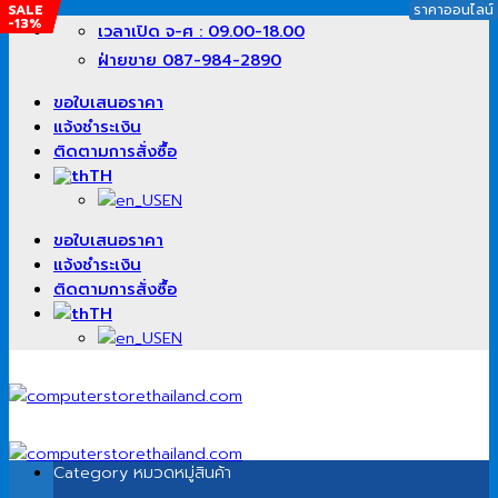
SALE
SALE
SALE
SALE
ราคาออนไลน์
-13%
-12%
-15%
-19%
ข้าม
เวลาเปิด จ-ศ : 09.00-18.00
ไป
ฝ่ายขาย 087-984-2890
ยัง
เนื้อหา
ขอใบเสนอราคา
แจ้งชำระเงิน
ติดตามการสั่งซื้อ
TH
EN
ขอใบเสนอราคา
แจ้งชำระเงิน
ติดตามการสั่งซื้อ
TH
EN
Category
หมวดหมู่สินค้า