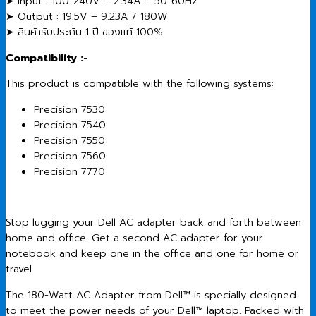
➤ Input : 100-240V – 2.34A – 50-60Hz
➤ Output : 19.5V – 9.23A / 180W
➤ สินค้ารับประกัน 1 ปี ของแท้ 100%
Compatibility :-
This product is compatible with the following systems:
Precision 7530
Precision 7540
Precision 7550
Precision 7560
Precision 7770
Stop lugging your Dell AC adapter back and forth between
home and office. Get a second AC adapter for your
notebook and keep one in the office and one for home or
travel.
The 180-Watt AC Adapter from Dell™ is specially designed
to meet the power needs of your Dell™ laptop. Packed with