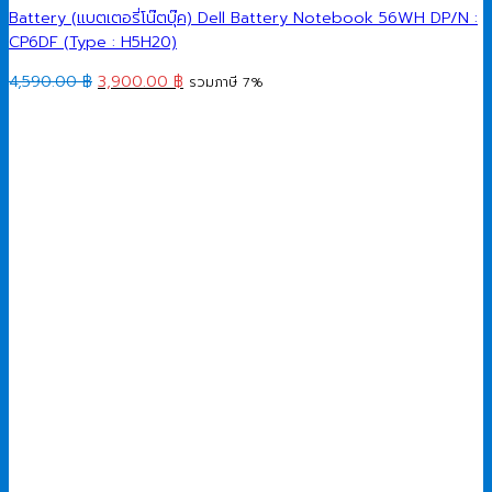
Battery (แบตเตอรี่โน๊ตบุ๊ค) Dell Battery Notebook 56WH DP/N :
CP6DF (Type : H5H20)
Original
Current
4,590.00
฿
3,900.00
฿
รวมภาษี 7%
price
price
was:
is:
4,590.00 ฿.
3,900.00 ฿.