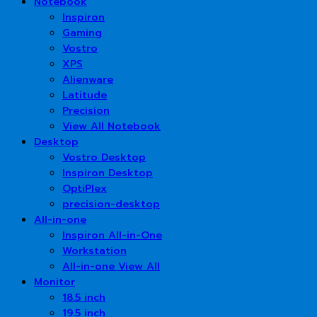
Notebook
Inspiron
Gaming
Vostro
XPS
Alienware
Latitude
Precision
View All Notebook
Desktop
Vostro Desktop
Inspiron Desktop
OptiPlex
precision-desktop
All-in-one
Inspiron All-in-One
Workstation
All-in-one View All
Monitor
18.5 inch
19.5 inch