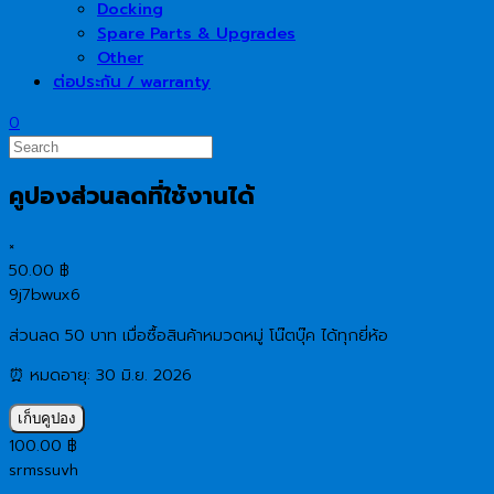
Docking
Spare Parts & Upgrades
Other
ต่อประกัน / warranty
0
คูปองส่วนลดที่ใช้งานได้
×
50.00
฿
9j7bwux6
ส่วนลด 50 บาท เมื่อซื้อสินค้าหมวดหมู่ โน๊ตบุ๊ค ได้ทุกยี่ห้อ
⏰ หมดอายุ: 30 มิ.ย. 2026
เก็บคูปอง
100.00
฿
srmssuvh