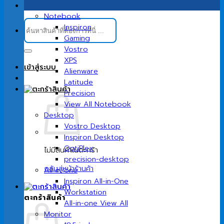
Notebook
ค้นหา:
Inspiron
Gaming
Vostro
XPS
เข้าสู่ระบบ
Alienware
Latitude
Precision
View All Notebook
Desktop
Vostro Desktop
Inspiron Desktop
OptiPlex
ไม่มีสินค้าในตะกร้า
precision-desktop
กลับสู่หน้าร้านค้า
All-in-one
Inspiron All-in-One
Workstation
ตะกร้าสินค้า
All-in-one View All
Monitor