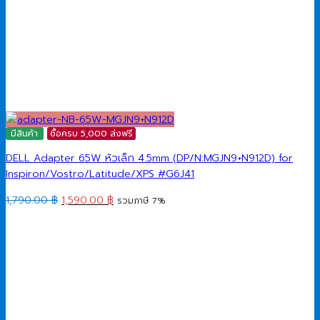
มีสินค้า
ซื้อครบ 5,000 ส่งฟรี
DELL Adapter 65W หัวเล็ก 4.5mm (DP/N:MGJN9+N912D) for
Inspiron/Vostro/Latitude/XPS #G6J41
Original
Current
1,790.00
฿
1,590.00
฿
รวมภาษี 7%
price
price
was:
is:
1,790.00 ฿.
1,590.00 ฿.