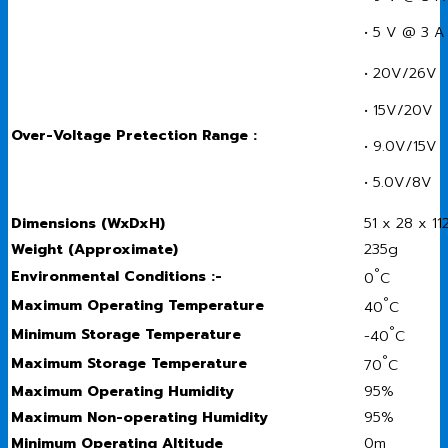
• 5 V @ 3 A
• 20V/26V
• 15V/20V
Over-Voltage Pretection Range :
• 9.0V/15V
• 5.0V/8V
Dimensions (WxDxH)
51 x 28 x 1
Weight (Approximate)
235g
°
Environmental Conditions :-
0
C
°
Maximum Operating Temperature
40
C
°
Minimum Storage Temperature
-40
C
°
Maximum Storage Temperature
70
C
Maximum Operating Humidity
95%
Maximum Non-operating Humidity
95%
Minimum Operating Altitude
0m