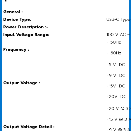
General :
Device Type:
USB-C Type
Power Description :-
Input Voltage Range:
100 V AC –
• 50Hz
Frequency :
• 60Hz
• 5 V DC
• 9 V DC
Outpur Voltage :
• 15V DC
• 20V DC
• 20 V @ 3.
• 15 V @ 3 
Output Voltage Detail :
• 9 V @ 3 A