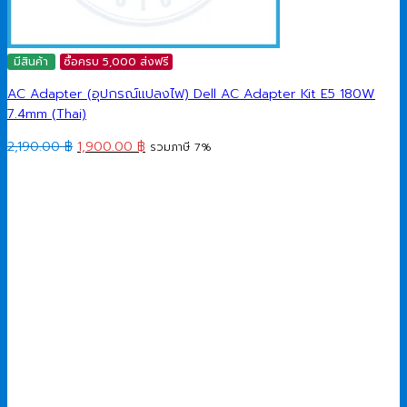
มีสินค้า
ซื้อครบ 5,000 ส่งฟรี
AC Adapter (อุปกรณ์แปลงไฟ) Dell AC Adapter Kit E5 180W
7.4mm (Thai)
Original
Current
2,190.00
฿
1,900.00
฿
รวมภาษี 7%
price
price
was:
is:
2,190.00 ฿.
1,900.00 ฿.