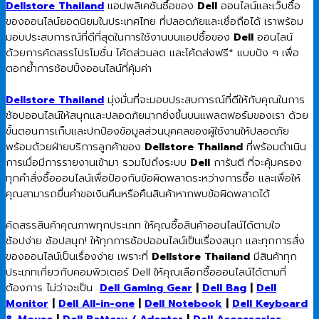
Dellstore Thailand
แอปพลิเคชันซื้อของ
Dell
ออนไลน์และเว็บซื้อ
ของออนไลน์ยอดนิยมในประเทศไทย ที่ปลอดภัยและเชื่อถือได้ เราพร้อม
มอบประสบการณ์ที่ดีที่สุดในการใช้งานบนแอปซื้อของ
Dell
ออนไลน์
ด้วยการคัดสรรโปรโมชั่น โค้ดส่วนลด และโค้ดส่งฟรี* แบบปัง ๆ เพื่อ
ตอกย้ำการช้อปปิ้งออนไลน์ที่คุ้มค่า
Dellstore Thailand
มุ่งมั่นที่จะมอบประสบการณ์ที่ดีให้กับคุณในการ
ช้อปออนไลน์ให้สนุกและปลอดภัยมากยิ่งขึ้นบนแพลตฟอร์มของเรา ด้วย
ขั้นตอนการเก็บและปกป้องข้อมูลส่วนบุคคลของผู้ใช้งานให้ปลอดภัย
พร้อมด้วยฝ่ายบริการลูกค้าของ
Dellstore Thailand
ที่พร้อมดำเนิน
การเมื่อมีการรายงานเข้ามา รวมไปถึงระบบ
Dell
การันตี ที่จะคุ้มครอง
ทุกคำสั่งซื้อออนไลน์เพื่อป้องกันข้อผิดพลาดระหว่างการซื้อ และเพื่อให้
คุณสามารถยื่นคำขอเงินคืนหรือคืนสินค้าหากพบข้อผิดพลาดได้
คัดสรรสินค้าคุณภาพทุกประเภท ให้คุณซื้อสินค้าออนไลน์ได้ตามใจ
ช้อปง่าย ช้อปสนุก! ให้ทุกการช้อปออนไลน์เป็นเรื่องสนุก และทุกการสั่ง
ของออนไลน์เป็นเรื่องง่าย เพราะที่
Dellstore Thailand
มีสินค้าทุก
ประเภทเกี่ยวกับคอมพิวเตอร์ Dell ให้คุณเลือกซื้อออนไลน์ได้ตามที่
ต้องการ ไม่ว่าจะเป็น
Dell Gaming Gear
|
Dell Bag
|
Dell
Monitor
|
Dell All-in-one
|
Dell Notebook
|
Dell Keyboard
& Mouse
|
Dell Battery / Adapter
|
Dell Accessories