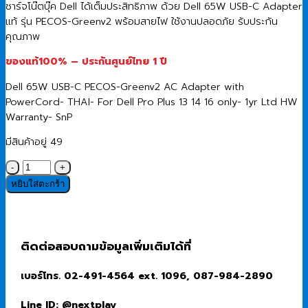
ชาร์จโน๊ตบุ๊ค Dell ได้เต็มประสิทธิภาพ ด้วย Dell 65W USB-C Adapter
แท้ รุ่น PECOS-Greenv2 พร้อมสายไฟ ใช้งานปลอดภัย รับประกัน
คุณภาพ
ของแท้100% – ประกันศูนย์ไทย 1 ปี
Dell 65W USB-C PECOS-Greenv2 AC Adapter with
PowerCord- THAI- For Dell Pro Plus 13 14 16 only- 1yr Ltd HW
Warranty- SnP
มีสินค้าอยู่ 49
จำนวน
AC
หยิบใส่ตะกร้า
Adapter
(อุปกรณ์
แปลง
ไฟ)
ติดต่อสอบถามข้อมูลเพิ่มเติมได้ที่
Dell
65W
เบอร์โทร. 02-491-4564 ext. 1096, 087-984-2890
USB-
C
Line ID: @nextplay