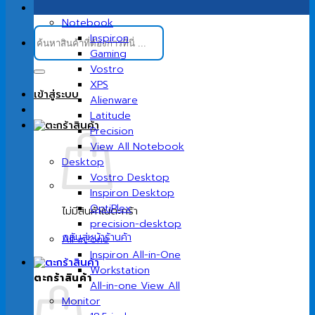
Notebook
ค้นหา:
Inspiron
Gaming
Vostro
XPS
เข้าสู่ระบบ
Alienware
Latitude
Precision
View All Notebook
Desktop
Vostro Desktop
Inspiron Desktop
OptiPlex
ไม่มีสินค้าในตะกร้า
precision-desktop
กลับสู่หน้าร้านค้า
All-in-one
Inspiron All-in-One
Workstation
ตะกร้าสินค้า
All-in-one View All
Monitor