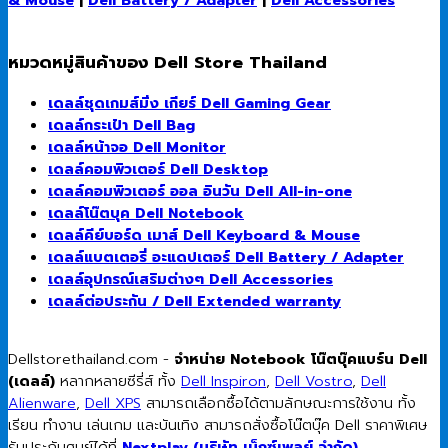
หมวดหมู่สินค้าของ Dell Store Thailand
เดลล์ชุดเกมส์มิ่ง เกียร์ Dell Gaming Gear
เดลล์กระเป๋า Dell Bag
เดลล์หน้าจอ Dell Monitor
เดลล์คอมพิวเตอร์ Dell Desktop
เดลล์คอมพิวเตอร์ ออล อินวัน Dell All-in-one
เดลล์โน๊ตบุค Dell Notebook
เดลล์คีย์บอร์ด เมาส์ Dell Keyboard & Mouse
เดลล์แบตเตอรี่ อะแดปเตอร์ Dell Battery / Adapter
เดลล์อุปกรณ์เสริมต่างๆ Dell Accessories
เดลล์ต่อประกัน / Dell Extended warranty
Dellstorethailand.com -
จำหน่าย Notebook โน๊ตบุ๊คแบร์น Dell
(เดลล์)
หลากหลายซีรี่ส์ ทั้ง
Dell Inspiron
,
Dell Vostro
,
Dell
Alienware
,
Dell XPS
สามารถเลือกซื้อได้ตามลักษณะการใช้งาน ทั้ง
เรียน ทำงาน เล่นเกม และบันเทิง สามารถสั่งซื้อโน๊ตบุ๊ค Dell ราคาพิเศษ
รับประกันศูนย์ได้ที่
Nextplay (บริษัท เน็กซ์เพลย์ จำกัด)