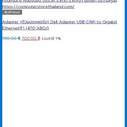
สินค้าหมด
Adapter (ตัวแปลงพอร์ต) Dell Adapter USB-C(M) to Gigabit
Ethernet(F) (470-ABQJ)
Original
Current
950.00
฿
700.00
฿
รวมภาษี 7%
price
price
was:
is:
950.00 ฿.
700.00 ฿.