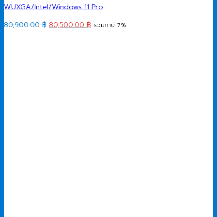
WUXGA/Intel/Windows 11 Pro
Original
Current
80,900.00
฿
80,500.00
฿
รวมภาษี 7%
price
price
was:
is:
80,900.00 ฿.
80,500.00 ฿.