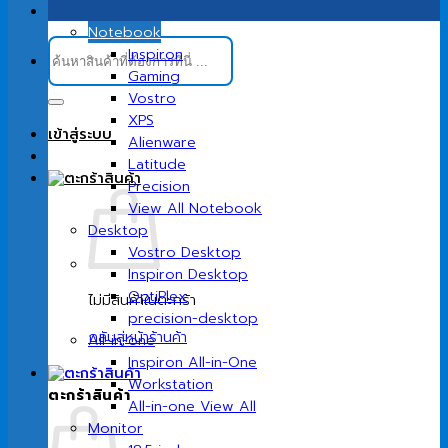
Notebook
ค้นหา:
Inspiron
Gaming
Vostro
XPS
เข้าสู่ระบบ
Alienware
Latitude
Precision
View All Notebook
Desktop
Vostro Desktop
Inspiron Desktop
OptiPlex
ไม่มีสินค้าในตะกร้า
precision-desktop
กลับสู่หน้าร้านค้า
All-in-one
Inspiron All-in-One
Workstation
ตะกร้าสินค้า
All-in-one View All
Monitor