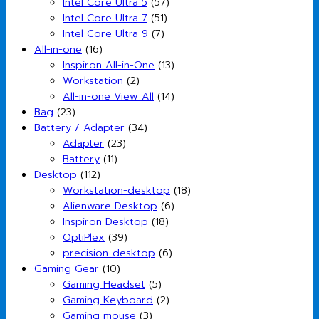
Intel Core Ultra 5
(57)
Intel Core Ultra 7
(51)
Intel Core Ultra 9
(7)
All-in-one
(16)
Inspiron All-in-One
(13)
Workstation
(2)
All-in-one View All
(14)
Bag
(23)
Battery / Adapter
(34)
Adapter
(23)
Battery
(11)
Desktop
(112)
Workstation-desktop
(18)
Alienware Desktop
(6)
Inspiron Desktop
(18)
OptiPlex
(39)
precision-desktop
(6)
Gaming Gear
(10)
Gaming Headset
(5)
Gaming Keyboard
(2)
Gaming mouse
(3)