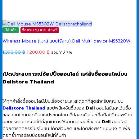
มีสินค้า
ซื้อครบ 5,000 ส่งฟรี
Wireless Mouse (เมาส์ แบบไร้สาย) Dell Multi-device MS5320W
Original
Current
1,390.00
฿
1,200.00
฿
รวมภาษี 7%
price
price
was:
is:
1,390.00 ฿.
1,200.00 ฿.
เปิดประสบการณ์ช้อปปิ้งออนไลน์ แค่สั่งซื้อออนไลน์บน
Dellstore Thailand
ให้ทุกคำสั่งซื้อออนไลน์เป็นเรื่องง่ายและสะดวกที่สุดสำหรับคุณ บน
Dellstore Thailand
แอปพลิเคชันซื้อของ
Dell
ออนไลน์และเว็บซื้อ
ของออนไลน์ยอดนิยมในประเทศไทย ที่ปลอดภัยและเชื่อถือได้ เราพร้อม
มอบประสบการณ์ที่ดีที่สุดในการใช้งานบนแอปซื้อของ
Dell
ออนไลน์
ด้วยการคัดสรรโปรโมชั่น โค้ดส่วนลด และโค้ดส่งฟรี* แบบปัง ๆ เพื่อ
ตอกย้ำการช้อปปิ้งออนไลน์ที่คุ้มค่า