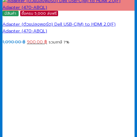
มีสินค้า
ซื้อครบ 5,000 ส่งฟรี
Adapter (ตัวแปลงพอร์ต) Dell USB-C(M) to HDMI 2.0(F)
Adapter (470-ABQL)
Original
Current
1,090.00
฿
900.00
฿
รวมภาษี 7%
price
price
was:
is:
1,090.00 ฿.
900.00 ฿.