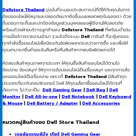
Dellstore Thailand
มุ่งมั่นที่จะมอบประสบการณ์ที่ดีให้กับคุณในการ
ช้อปออนไลน์ให้สนุกและปลอดภัยมากยิ่งขึ้นบนแพลตฟอร์มของเรา ด้วย
ขั้นตอนการเก็บและปกป้องข้อมูลส่วนบุคคลของผู้ใช้งานให้ปลอดภัย
พร้อมด้วยฝ่ายบริการลูกค้าของ
Dellstore Thailand
ที่พร้อมดำเนิน
การเมื่อมีการรายงานเข้ามา รวมไปถึงระบบ
Dell
การันตี ที่จะคุ้มครอง
ทุกคำสั่งซื้อออนไลน์เพื่อป้องกันข้อผิดพลาดระหว่างการซื้อ และเพื่อให้
คุณสามารถยื่นคำขอเงินคืนหรือคืนสินค้าหากพบข้อผิดพลาดได้
คัดสรรสินค้าคุณภาพทุกประเภท ให้คุณซื้อสินค้าออนไลน์ได้ตามใจ
ช้อปง่าย ช้อปสนุก! ให้ทุกการช้อปออนไลน์เป็นเรื่องสนุก และทุกการสั่ง
ของออนไลน์เป็นเรื่องง่าย เพราะที่
Dellstore Thailand
มีสินค้าทุก
ประเภทเกี่ยวกับคอมพิวเตอร์ Dell ให้คุณเลือกซื้อออนไลน์ได้ตามที่
ต้องการ ไม่ว่าจะเป็น
Dell Gaming Gear
|
Dell Bag
|
Dell
Monitor
|
Dell All-in-one
|
Dell Notebook
|
Dell Keyboard
& Mouse
|
Dell Battery / Adapter
|
Dell Accessories
หมวดหมู่สินค้าของ Dell Store Thailand
เดลล์ชุดเกมส์มิ่ง เกียร์ Dell Gaming Gear