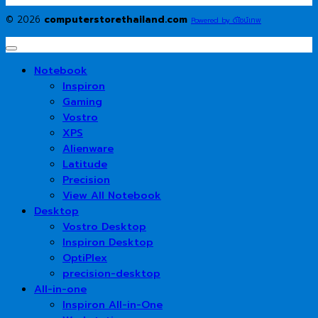
© 2026
computerstorethailand.com
Powered by ดีไซน์เทพ
Notebook
Inspiron
Gaming
Vostro
XPS
Alienware
Latitude
Precision
View All Notebook
Desktop
Vostro Desktop
Inspiron Desktop
OptiPlex
precision-desktop
All-in-one
Inspiron All-in-One