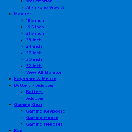
Workstation
All-in-one View All
Monitor
18.5 inch
19.5 inch
21.5 inch
23 inch
24 inch
27 inch
30 inch
32 inch
View All Monitor
Keyboard & Mouse
Battery / Adapter
Battery
Adapter
Gaming Gear
Gaming Keyboard
Gaming mouse
Gaming Headset
Bag