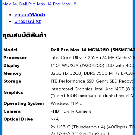
Max 14
,
Dell Pro Max 14 Pro Max 16
คุณสมบัติสินค้า
บทวิจารณ์ (0)
คุณสมบัติสินค้า
Model
Dell Pro Max 14 MC14250 (SNSMC14
Processor
Intel Core Ultra 7 265H (24 MB Cache/ 
Display
14.0″ WUXGA (1920×1200) LCD with 400 
Memory
32GB (1x 32GB) DDR5 7500 MT/s LPCAM
Storage
1TB Performance SSD Gen4; SED Ready;
Integrated Graphics: Intel Arc 140T (8-
Graphics
(*need 16GB minimum of dual-channel Me
Operating System
Windows 11 Pro
Camera
FHD HDR IR Camera
Optical Drive
N/A
2x USB-C (Thunderbolt 4) (40Gbps) (PD
2x USB-A 3.2 Gen 1 (5Gbps);