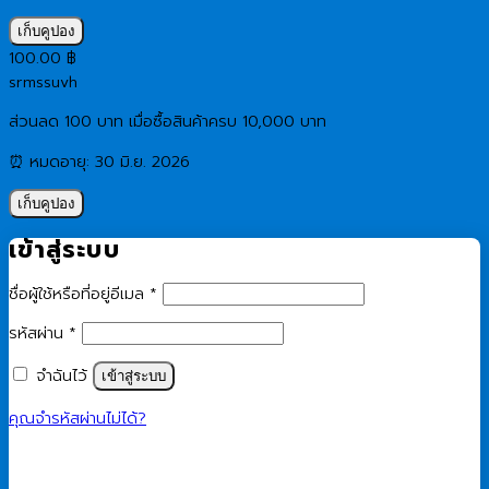
เก็บคูปอง
100.00
฿
srmssuvh
ส่วนลด 100 บาท เมื่อซื้อสินค้าครบ 10,000 บาท
⏰ หมดอายุ: 30 มิ.ย. 2026
เก็บคูปอง
เข้าสู่ระบบ
ต้องการ
ชื่อผู้ใช้หรือที่อยู่อีเมล
*
ต้องการ
รหัสผ่าน
*
จำฉันไว้
เข้าสู่ระบบ
คุณจำรหัสผ่านไม่ได้?