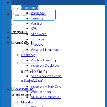
Notebook
ค้นหา:
Inspiron
Gaming
Vostro
XPS
เข้าสู่ระบบ
Alienware
Latitude
Precision
View All Notebook
Desktop
Vostro Desktop
Inspiron Desktop
OptiPlex
ไม่มีสินค้าในตะกร้า
precision-desktop
กลับสู่หน้าร้านค้า
All-in-one
Inspiron All-in-One
Workstation
ตะกร้าสินค้า
All-in-one View All
Monitor