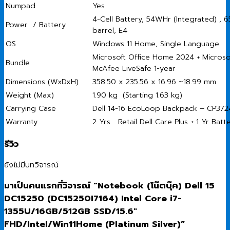
Numpad
Yes
4-Cell Battery, 54WHr (Integrated) 
Power / Battery
barrel, E4
OS
Windows 11 Home, Single Language
Microsoft Office Home 2024 + Microsof
Bundle
McAfee LiveSafe 1-year
Dimensions (WxDxH)
358.50 x 235.56 x 16.96 ~18.99 mm
Weight (Max)
1.90 kg (Starting 1.63 kg)
Carrying Case
Dell 14-16 EcoLoop Backpack – CP372
Warranty
2 Yrs Retail Dell Care Plus + 1 Yr Batt
รีวิว
ยังไม่มีบทวิจารณ์
มาเป็นคนแรกที่วิจารณ์ “Notebook (โน๊ตบุ๊ค) Dell 15
DC15250 (DC15250I7164) Intel Core i7-
1355U/16GB/512GB SSD/15.6″
FHD/Intel/Win11Home (Platinum Silver)”