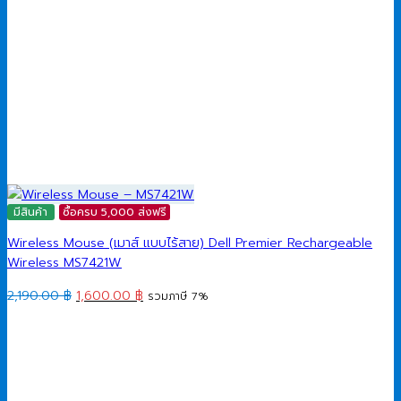
มีสินค้า
ซื้อครบ 5,000 ส่งฟรี
Wireless Mouse (เมาส์ แบบไร้สาย) Dell Premier Rechargeable
Wireless MS7421W
Original
Current
2,190.00
฿
1,600.00
฿
รวมภาษี 7%
price
price
was:
is:
2,190.00 ฿.
1,600.00 ฿.