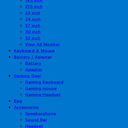
19.5 inch
21.5 inch
23 inch
24 inch
27 inch
30 inch
32 inch
View All Monitor
Keyboard & Mouse
Battery / Adapter
Battery
Adapter
Gaming Gear
Gaming Keyboard
Gaming mouse
Gaming Headset
Bag
Accessories
Speakerphone
Sound Bar
Headset