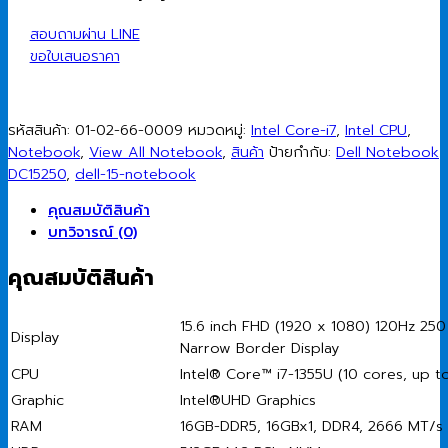
i7-
1355U/16GB/512GB
สอบถามผ่าน LINE
SSD/15.6″
ขอใบเสนอราคา
FHD/Intel/Win11Home
(Platinum
Silver)
รหัสสินค้า:
01-02-66-0009
หมวดหมู่:
Intel Core-i7
,
Intel CPU
,
ชิ้น
Notebook
,
View All Notebook
,
สินค้า
ป้ายกำกับ:
Dell Notebook
DC15250
,
dell-15-notebook
คุณสมบัติสินค้า
บทวิจารณ์ (0)
คุณสมบัติสินค้า
15.6 inch FHD (1920 x 1080) 120Hz 250
Display
Narrow Border Display
CPU
Intel® Core™ i7-1355U (10 cores, up t
Graphic
Intel®UHD Graphics
RAM
16GB-DDR5, 16GBx1, DDR4, 2666 MT/s