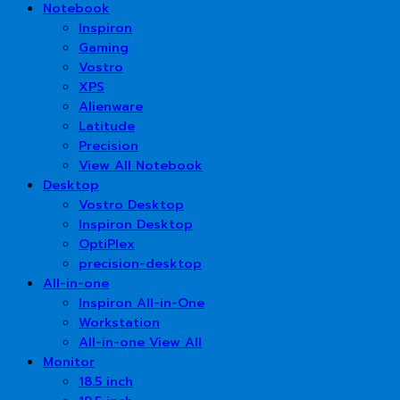
Notebook
Inspiron
Gaming
Vostro
XPS
Alienware
Latitude
Precision
View All Notebook
Desktop
Vostro Desktop
Inspiron Desktop
OptiPlex
precision-desktop
All-in-one
Inspiron All-in-One
Workstation
All-in-one View All
Monitor
18.5 inch