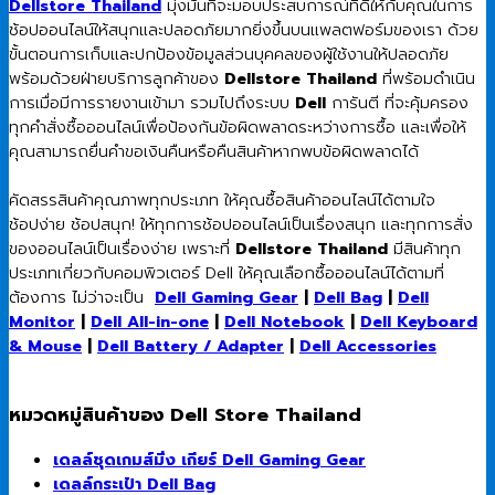
Dellstore Thailand
มุ่งมั่นที่จะมอบประสบการณ์ที่ดีให้กับคุณในการ
ช้อปออนไลน์ให้สนุกและปลอดภัยมากยิ่งขึ้นบนแพลตฟอร์มของเรา ด้วย
ขั้นตอนการเก็บและปกป้องข้อมูลส่วนบุคคลของผู้ใช้งานให้ปลอดภัย
พร้อมด้วยฝ่ายบริการลูกค้าของ
Dellstore Thailand
ที่พร้อมดำเนิน
การเมื่อมีการรายงานเข้ามา รวมไปถึงระบบ
Dell
การันตี ที่จะคุ้มครอง
ทุกคำสั่งซื้อออนไลน์เพื่อป้องกันข้อผิดพลาดระหว่างการซื้อ และเพื่อให้
คุณสามารถยื่นคำขอเงินคืนหรือคืนสินค้าหากพบข้อผิดพลาดได้
คัดสรรสินค้าคุณภาพทุกประเภท ให้คุณซื้อสินค้าออนไลน์ได้ตามใจ
ช้อปง่าย ช้อปสนุก! ให้ทุกการช้อปออนไลน์เป็นเรื่องสนุก และทุกการสั่ง
ของออนไลน์เป็นเรื่องง่าย เพราะที่
Dellstore Thailand
มีสินค้าทุก
ประเภทเกี่ยวกับคอมพิวเตอร์ Dell ให้คุณเลือกซื้อออนไลน์ได้ตามที่
ต้องการ ไม่ว่าจะเป็น
Dell Gaming Gear
|
Dell Bag
|
Dell
Monitor
|
Dell All-in-one
|
Dell Notebook
|
Dell Keyboard
& Mouse
|
Dell Battery / Adapter
|
Dell Accessories
หมวดหมู่สินค้าของ Dell Store Thailand
เดลล์ชุดเกมส์มิ่ง เกียร์ Dell Gaming Gear
เดลล์กระเป๋า Dell Bag