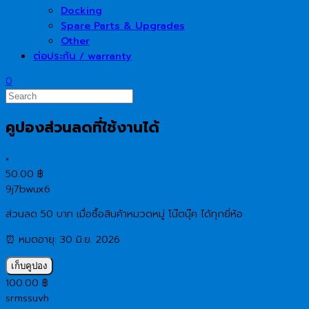
Docking
Spare Parts & Upgrades
Other
ต่อประกัน / warranty
0
คูปองส่วนลดที่ใช้งานได้
×
50.00
฿
9j7bwux6
ส่วนลด 50 บาท เมื่อซื้อสินค้าหมวดหมู่ โน๊ตบุ๊ค ได้ทุกยี่ห้อ
⏰ หมดอายุ: 30 มิ.ย. 2026
เก็บคูปอง
100.00
฿
srmssuvh