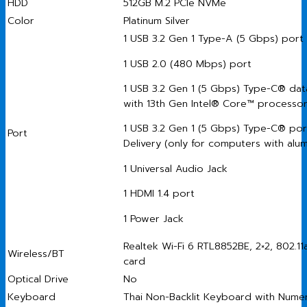
HDD
512GB M.2 PCIe NVMe
Color
Platinum Silver
1 USB 3.2 Gen 1 Type-A (5 Gbps) port
1 USB 2.0 (480 Mbps) port
1 USB 3.2 Gen 1 (5 Gbps) Type-C® dat
with 13th Gen Intel® Core™ processor
1 USB 3.2 Gen 1 (5 Gbps) Type-C® por
Port
Delivery (only for computers with alum
1 Universal Audio Jack
1 HDMI 1.4 port
1 Power Jack
Realtek Wi-Fi 6 RTL8852BE, 2×2, 802.1
Wireless/BT
card
Optical Drive
No
Keyboard
Thai Non-Backlit Keyboard with Nume