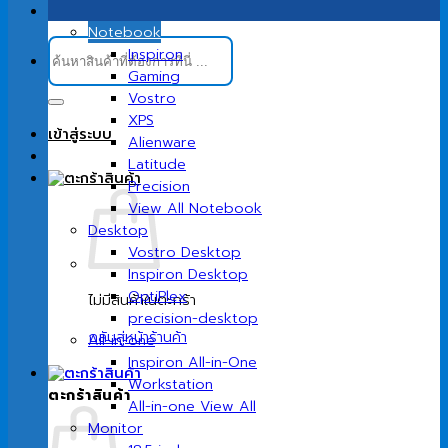
Notebook
ค้นหา:
Inspiron
Gaming
Vostro
XPS
เข้าสู่ระบบ
Alienware
Latitude
Precision
View All Notebook
Desktop
Vostro Desktop
Inspiron Desktop
OptiPlex
ไม่มีสินค้าในตะกร้า
precision-desktop
กลับสู่หน้าร้านค้า
All-in-one
Inspiron All-in-One
Workstation
ตะกร้าสินค้า
All-in-one View All
Monitor