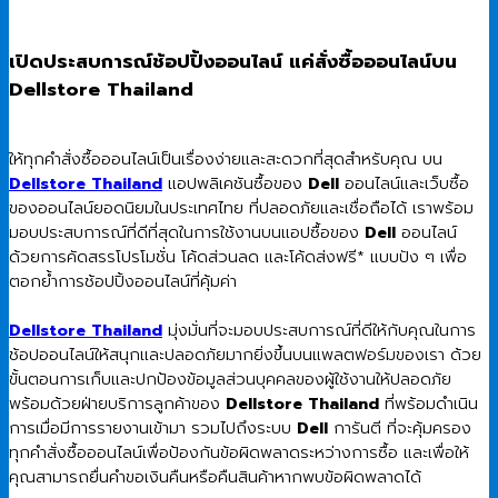
เปิดประสบการณ์ช้อปปิ้งออนไลน์ แค่สั่งซื้อออนไลน์บน
Dellstore Thailand
ให้ทุกคำสั่งซื้อออนไลน์เป็นเรื่องง่ายและสะดวกที่สุดสำหรับคุณ บน
Dellstore Thailand
แอปพลิเคชันซื้อของ
Dell
ออนไลน์และเว็บซื้อ
ของออนไลน์ยอดนิยมในประเทศไทย ที่ปลอดภัยและเชื่อถือได้ เราพร้อม
มอบประสบการณ์ที่ดีที่สุดในการใช้งานบนแอปซื้อของ
Dell
ออนไลน์
ด้วยการคัดสรรโปรโมชั่น โค้ดส่วนลด และโค้ดส่งฟรี* แบบปัง ๆ เพื่อ
ตอกย้ำการช้อปปิ้งออนไลน์ที่คุ้มค่า
Dellstore Thailand
มุ่งมั่นที่จะมอบประสบการณ์ที่ดีให้กับคุณในการ
ช้อปออนไลน์ให้สนุกและปลอดภัยมากยิ่งขึ้นบนแพลตฟอร์มของเรา ด้วย
ขั้นตอนการเก็บและปกป้องข้อมูลส่วนบุคคลของผู้ใช้งานให้ปลอดภัย
พร้อมด้วยฝ่ายบริการลูกค้าของ
Dellstore Thailand
ที่พร้อมดำเนิน
การเมื่อมีการรายงานเข้ามา รวมไปถึงระบบ
Dell
การันตี ที่จะคุ้มครอง
ทุกคำสั่งซื้อออนไลน์เพื่อป้องกันข้อผิดพลาดระหว่างการซื้อ และเพื่อให้
คุณสามารถยื่นคำขอเงินคืนหรือคืนสินค้าหากพบข้อผิดพลาดได้