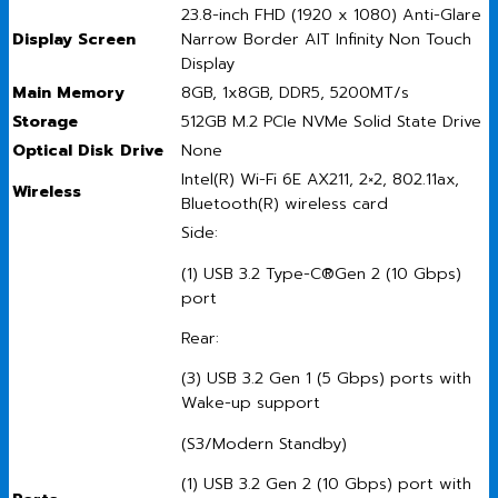
23.8-inch FHD (1920 x 1080) Anti-Glare
Display Screen
Narrow Border AIT Infinity Non Touch
Display
Main Memory
8GB, 1x8GB, DDR5, 5200MT/s
Storage
512GB M.2 PCIe NVMe Solid State Drive
Optical Disk Drive
None
Intel(R) Wi-Fi 6E AX211, 2×2, 802.11ax,
Wireless
Bluetooth(R) wireless card
Side:
(1) USB 3.2 Type-C®Gen 2 (10 Gbps)
port
Rear:
(3) USB 3.2 Gen 1 (5 Gbps) ports with
Wake-up support
(S3/Modern Standby)
(1) USB 3.2 Gen 2 (10 Gbps) port with