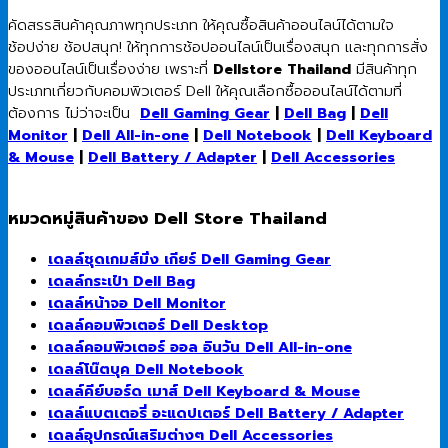
คัดสรรสินค้าคุณภาพทุกประเภท ให้คุณซื้อสินค้าออนไลน์ได้ตามใจ
ช้อปง่าย ช้อปสนุก! ให้ทุกการช้อปออนไลน์เป็นเรื่องสนุก และทุกการสั่ง
ของออนไลน์เป็นเรื่องง่าย เพราะที่
Dellstore Thailand
มีสินค้าทุก
ประเภทเกี่ยวกับคอมพิวเตอร์ Dell ให้คุณเลือกซื้อออนไลน์ได้ตามที่
ต้องการ ไม่ว่าจะเป็น
Dell Gaming Gear
|
Dell Bag
|
Dell
Monitor
|
Dell All-in-one
|
Dell Notebook
|
Dell Keyboard
& Mouse
|
Dell Battery / Adapter
|
Dell Accessories
หมวดหมู่สินค้าของ Dell Store Thailand
เดลล์ชุดเกมส์มิ่ง เกียร์ Dell Gaming Gear
เดลล์กระเป๋า Dell Bag
เดลล์หน้าจอ Dell Monitor
เดลล์คอมพิวเตอร์ Dell Desktop
เดลล์คอมพิวเตอร์ ออล อินวัน Dell All-in-one
เดลล์โน๊ตบุค Dell Notebook
เดลล์คีย์บอร์ด เมาส์ Dell Keyboard & Mouse
เดลล์แบตเตอรี่ อะแดปเตอร์ Dell Battery / Adapter
เดลล์อุปกรณ์เสริมต่างๆ Dell Accessories