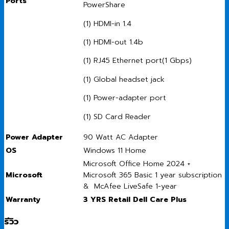
Ports
PowerShare
(1) HDMI-in 1.4
(1) HDMI-out 1.4b
(1) RJ45 Ethernet port(1 Gbps)
(1) Global headset jack
(1) Power-adapter port
(1) SD Card Reader
Power Adapter
90 Watt AC Adapter
OS
Windows 11 Home
Microsoft Office Home 2024 +
Microsoft
Microsoft 365 Basic 1 year subscription
& McAfee LiveSafe 1-year
Warranty
3 YRS Retail Dell Care Plus
รีวิว