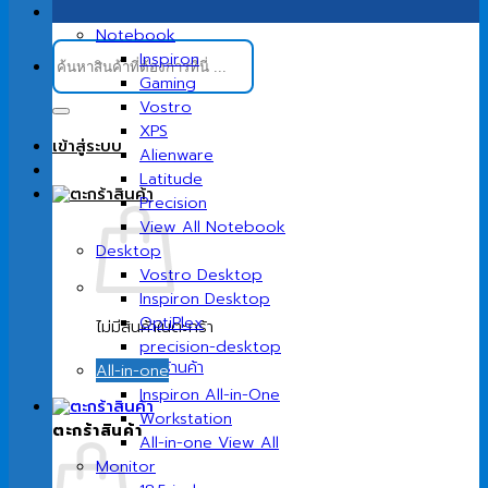
Notebook
ค้นหา:
Inspiron
Gaming
Vostro
XPS
เข้าสู่ระบบ
Alienware
Latitude
Precision
View All Notebook
Desktop
Vostro Desktop
Inspiron Desktop
OptiPlex
ไม่มีสินค้าในตะกร้า
precision-desktop
กลับสู่หน้าร้านค้า
All-in-one
Inspiron All-in-One
Workstation
ตะกร้าสินค้า
All-in-one View All
Monitor