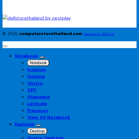
© 2026
computerstorethailand.com
Powered by ดีไซน์เทพ
Notebook
Notebook
Inspiron
Gaming
Vostro
XPS
Alienware
Latitude
Precision
View All Notebook
Desktop
Desktop
Vostro Desktop