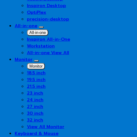
Inspiron Desktop
OptiPlex
precision-desktop
All-in-one
All-in-one
Inspiron All-in-One
Workstation
All-in-one View All
Monitor
Monitor
18.5 inch
19.5 inch
21.5 inch
23 inch
24 inch
27 inch
30 inch
32 inch
View All Monitor
Keyboard & Mouse