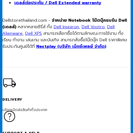
เดลล์ต่อประกัน / Dell Extended warranty
Dellstorethailand.com -
จำหน่าย Notebook โน๊ตบุ๊คแบร์น Dell
(เดลล์)
หลากหลายซีรี่ส์ ทั้ง
Dell Inspiron
,
Dell Vostro
,
Dell
Alienware
,
Dell XPS
สามารถเลือกซื้อได้ตามลักษณะการใช้งาน ทั้ง
เรียน ทำงาน เล่นเกม และบันเทิง สามารถสั่งซื้อโน๊ตบุ๊ค Dell ราคาพิเศษ
รับประกันศูนย์ได้ที่
Nextplay (บริษัท เน็กซ์เพลย์ จำกัด)
DELIVERY
บริการจัดส่งสินค้าทั่วประเทศ