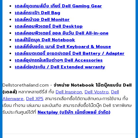
เดลล์ชุดเกมส์มิ่ง เกียร์ Dell Gaming Gear
เดลล์กระเป๋า Dell Bag
เดลล์หน้าจอ Dell Monitor
เดลล์คอมพิวเตอร์ Dell Desktop
เดลล์คอมพิวเตอร์ ออล อินวัน Dell All-in-one
เดลล์โน๊ตบุค Dell Notebook
เดลล์คีย์บอร์ด เมาส์ Dell Keyboard & Mouse
เดลล์แบตเตอรี่ อะแดปเตอร์ Dell Battery / Adapter
เดลล์อุปกรณ์เสริมต่างๆ Dell Accessories
เดลล์ต่อประกัน / Dell Extended warranty
Dellstorethailand.com -
จำหน่าย Notebook โน๊ตบุ๊คแบร์น Dell
(เดลล์)
หลากหลายซีรี่ส์ ทั้ง
Dell Inspiron
,
Dell Vostro
,
Dell
Alienware
,
Dell XPS
สามารถเลือกซื้อได้ตามลักษณะการใช้งาน ทั้ง
เรียน ทำงาน เล่นเกม และบันเทิง สามารถสั่งซื้อโน๊ตบุ๊ค Dell ราคาพิเศษ
รับประกันศูนย์ได้ที่
Nextplay (บริษัท เน็กซ์เพลย์ จำกัด)