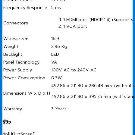
Frequency Response
5 ms
1 HDMI port (HDCP 1.4) (Supports 
Connectors
1 VGA port
Widescreen
16:9
Weight
2.96 Kg.
Backlight
LED
Panel Technology
VA
Power Supply
100V AC to 240V AC
Power Consumption
0.3W
492.86 x 211.80 x 286.48 mm. (without 
Dimensions W x D x H
492.86 x 211.80 x 395.75 mm (with stan
Warranty
3 Years
รีวิว
ยังไม่มีบทวิจารณ์