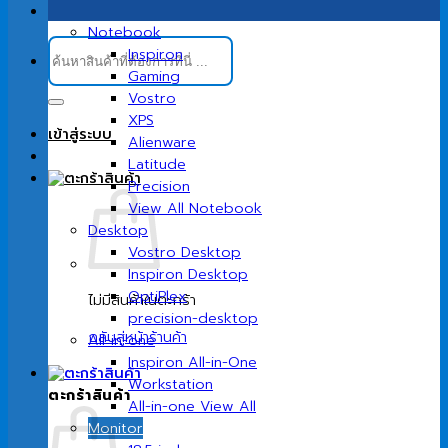
Notebook
ค้นหา:
Inspiron
Gaming
Vostro
XPS
เข้าสู่ระบบ
Alienware
Latitude
Precision
View All Notebook
Desktop
Vostro Desktop
Inspiron Desktop
OptiPlex
ไม่มีสินค้าในตะกร้า
precision-desktop
กลับสู่หน้าร้านค้า
All-in-one
Inspiron All-in-One
Workstation
ตะกร้าสินค้า
All-in-one View All
Monitor