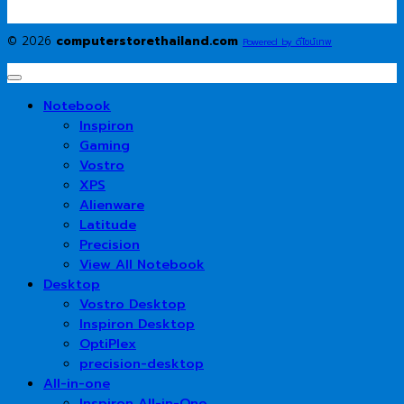
© 2026
computerstorethailand.com
Powered by ดีไซน์เทพ
Notebook
Inspiron
Gaming
Vostro
XPS
Alienware
Latitude
Precision
View All Notebook
Desktop
Vostro Desktop
Inspiron Desktop
OptiPlex
precision-desktop
All-in-one
Inspiron All-in-One