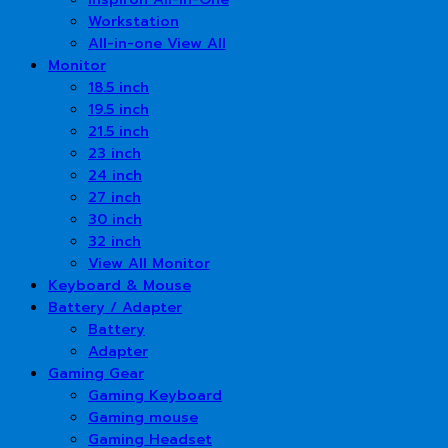
Workstation
All-in-one View All
Monitor
18.5 inch
19.5 inch
21.5 inch
23 inch
24 inch
27 inch
30 inch
32 inch
View All Monitor
Keyboard & Mouse
Battery / Adapter
Battery
Adapter
Gaming Gear
Gaming Keyboard
Gaming mouse
Gaming Headset