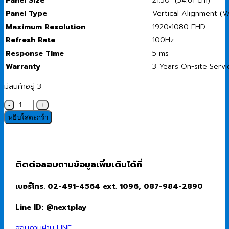
Panel Type
Vertical Alignment (V
Maximum Resolution
1920×1080 FHD
Refresh Rate
100Hz
Response Time
5 ms
Warranty
3 Years On-site Servi
มีสินค้าอยู่ 3
จำนวน
Monitor
หยิบใส่ตะกร้า
(จอ
มอนิเตอร์)
Dell
SE2225HM
ติดต่อสอบถามข้อมูลเพิ่มเติมได้ที่
-
21.5"
เบอร์โทร. 02-491-4564 ext. 1096, 087-984-2890
FHD
100Hz
Line ID: @nextplay
ชิ้น
สอบถามผ่าน LINE