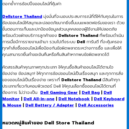
ตอกย้ำการช้อปปิ้งออนไลน์ที่คุ้มค่า
Dellstore Thailand
มุ่งมั่นที่จะมอบประสบการณ์ที่ดีให้กับคุณในการ
ช้อปออนไลน์ให้สนุกและปลอดภัยมากยิ่งขึ้นบนแพลตฟอร์มของเรา ด้วย
ขั้นตอนการเก็บและปกป้องข้อมูลส่วนบุคคลของผู้ใช้งานให้ปลอดภัย
พร้อมด้วยฝ่ายบริการลูกค้าของ
Dellstore Thailand
ที่พร้อมดำเนิน
การเมื่อมีการรายงานเข้ามา รวมไปถึงระบบ
Dell
การันตี ที่จะคุ้มครอง
ทุกคำสั่งซื้อออนไลน์เพื่อป้องกันข้อผิดพลาดระหว่างการซื้อ และเพื่อให้
คุณสามารถยื่นคำขอเงินคืนหรือคืนสินค้าหากพบข้อผิดพลาดได้
คัดสรรสินค้าคุณภาพทุกประเภท ให้คุณซื้อสินค้าออนไลน์ได้ตามใจ
ช้อปง่าย ช้อปสนุก! ให้ทุกการช้อปออนไลน์เป็นเรื่องสนุก และทุกการสั่ง
ของออนไลน์เป็นเรื่องง่าย เพราะที่
Dellstore Thailand
มีสินค้าทุก
ประเภทเกี่ยวกับคอมพิวเตอร์ Dell ให้คุณเลือกซื้อออนไลน์ได้ตามที่
ต้องการ ไม่ว่าจะเป็น
Dell Gaming Gear
|
Dell Bag
|
Dell
Monitor
|
Dell All-in-one
|
Dell Notebook
|
Dell Keyboard
& Mouse
|
Dell Battery / Adapter
|
Dell Accessories
หมวดหมู่สินค้าของ Dell Store Thailand