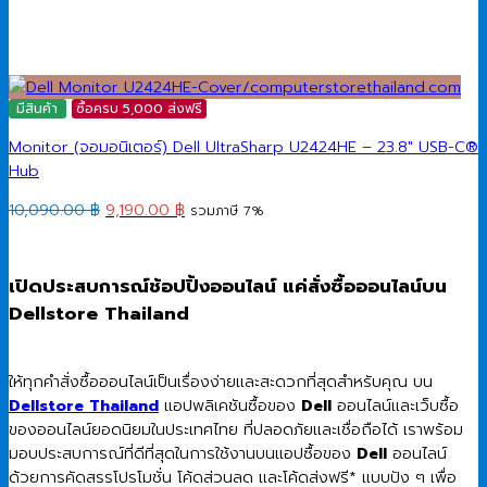
มีสินค้า
ซื้อครบ 5,000 ส่งฟรี
Monitor (จอมอนิเตอร์) Dell UltraSharp U2424HE – 23.8″ USB-C®
Hub
Original
Current
10,090.00
฿
9,190.00
฿
รวมภาษี 7%
price
price
was:
is:
10,090.00 ฿.
9,190.00 ฿.
เปิดประสบการณ์ช้อปปิ้งออนไลน์ แค่สั่งซื้อออนไลน์บน
Dellstore Thailand
ให้ทุกคำสั่งซื้อออนไลน์เป็นเรื่องง่ายและสะดวกที่สุดสำหรับคุณ บน
Dellstore Thailand
แอปพลิเคชันซื้อของ
Dell
ออนไลน์และเว็บซื้อ
ของออนไลน์ยอดนิยมในประเทศไทย ที่ปลอดภัยและเชื่อถือได้ เราพร้อม
มอบประสบการณ์ที่ดีที่สุดในการใช้งานบนแอปซื้อของ
Dell
ออนไลน์
ด้วยการคัดสรรโปรโมชั่น โค้ดส่วนลด และโค้ดส่งฟรี* แบบปัง ๆ เพื่อ