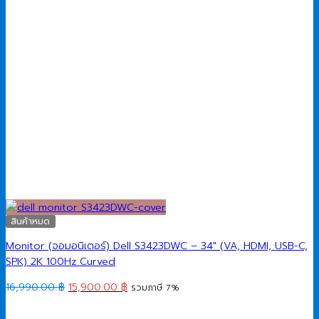
สินค้าหมด
Monitor (จอมอนิเตอร์) Dell S3423DWC – 34″ (VA, HDMI, USB-C,
SPK) 2K 100Hz Curved
Original
Current
16,990.00
฿
15,900.00
฿
รวมภาษี 7%
price
price
was:
is: