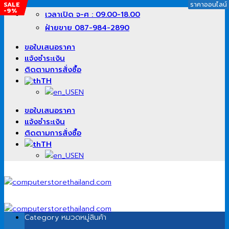
SALE
SALE
ราคาออนไลน์
ราคาออนไลน์
ราคาออนไลน์
-6%
-9%
ข้าม
เวลาเปิด จ-ศ : 09.00-18.00
ไป
ฝ่ายขาย 087-984-2890
ยัง
เนื้อหา
ขอใบเสนอราคา
แจ้งชำระเงิน
ติดตามการสั่งซื้อ
TH
EN
ขอใบเสนอราคา
แจ้งชำระเงิน
ติดตามการสั่งซื้อ
TH
EN
Category
หมวดหมู่สินค้า