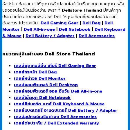
ช้อปง่าย ช้อปสนุก! ให้ทุกการช้อปออนไลน์เป็นเรื่องสนุก และทุกการสั่ง
ของออนไลน์เป็นเรื่องง่าย เพราะที่
Dellstore Thailand
มีสินค้าทุก
ประเภทเกี่ยวกับคอมพิวเตอร์ Dell ให้คุณเลือกซื้อออนไลน์ได้ตามที่
ต้องการ ไม่ว่าจะเป็น
Dell Gaming Gear
|
Dell Bag
|
Dell
Monitor
|
Dell All-in-one
|
Dell Notebook
|
Dell Keyboard
& Mouse
|
Dell Battery / Adapter
|
Dell Accessories
หมวดหมู่สินค้าของ Dell Store Thailand
เดลล์ชุดเกมส์มิ่ง เกียร์ Dell Gaming Gear
เดลล์กระเป๋า Dell Bag
เดลล์หน้าจอ Dell Monitor
เดลล์คอมพิวเตอร์ Dell Desktop
เดลล์คอมพิวเตอร์ ออล อินวัน Dell All-in-one
เดลล์โน๊ตบุค Dell Notebook
เดลล์คีย์บอร์ด เมาส์ Dell Keyboard & Mouse
เดลล์แบตเตอรี่ อะแดปเตอร์ Dell Battery / Adapter
เดลล์อุปกรณ์เสริมต่างๆ Dell Accessories
เดลล์ต่อประกัน / Dell Extended warranty