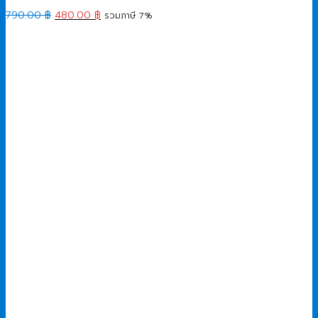
Original
Current
790.00
฿
480.00
฿
รวมภาษี 7%
price
price
was:
is:
790.00 ฿.
480.00 ฿.