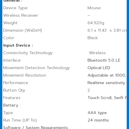
General :
Device Type
Mouse
Wireless Receiver
–
Weight
64.920g
Dimension (WxDxH)
6.1 x 11.43 x 3.81 cm. 
Color
Black
Input Device :
Connectivity Technology
Wireless
Interface
Bluetooth 5.0 LE
Movement Detection Technology
Optical LED
Movement Resolution
Adjustable at 1000,
Performance
Realtime sensitivit
Button Qty
2
Features
Touch Scroll, Swift Pa
Battery :
Type
AAA type
Run Time (UP To)
24 months
Software / System Requirements :