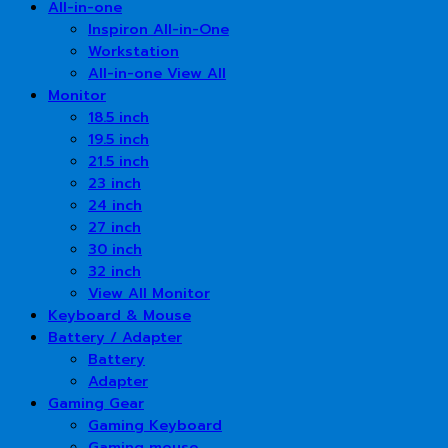
All-in-one
Inspiron All-in-One
Workstation
All-in-one View All
Monitor
18.5 inch
19.5 inch
21.5 inch
23 inch
24 inch
27 inch
30 inch
32 inch
View All Monitor
Keyboard & Mouse
Battery / Adapter
Battery
Adapter
Gaming Gear
Gaming Keyboard
Gaming mouse