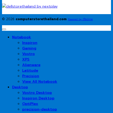
© 2026
computerstorethailand.com
Powered by ดีไซน์เทพ
Notebook
Inspiron
Gaming
Vostro
XPS
Alienware
Latitude
Precision
View All Notebook
Desktop
Vostro Desktop
Inspiron Desktop
OptiPlex
precision-desktop