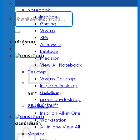
Notebook
ค้นหา:
Inspiron
Gaming
Vostro
XPS
เข้าสู่ระบบ
Alienware
Latitude
Precision
View All Notebook
Desktop
Vostro Desktop
Inspiron Desktop
OptiPlex
ไม่มีสินค้าในตะกร้า
precision-desktop
กลับสู่หน้าร้านค้า
All-in-one
Inspiron All-in-One
Workstation
ตะกร้าสินค้า
All-in-one View All
Monitor