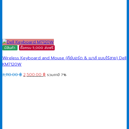
มีสินค้า
ซื้อครบ 5,000 ส่งฟรี
Wireless Keyboard and Mouse (คีย์บอร์ด & เมาส์ แบบไร้สาย) Dell
KM7120W
Original
Current
3,110.00
฿
2,500.00
฿
รวมภาษี 7%
price
price
was:
is:
3,110.00 ฿.
2,500.00 ฿.