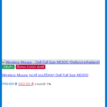
มีสินค้า
ซื้อครบ 5,000 ส่งฟรี
Wireless Mouse (เมาส์ แบบไร้สาย) Dell Full-Size MS300
Original
Current
790.00
฿
650.00
฿
รวมภาษี 7%
price
price
was:
is:
790.00 ฿.
650.00 ฿.