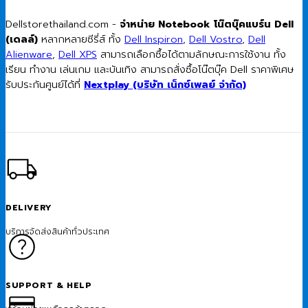
Dellstorethailand.com -
จำหน่าย Notebook โน๊ตบุ๊คแบร์น Dell
(เดลล์)
หลากหลายซีรี่ส์ ทั้ง
Dell Inspiron
,
Dell Vostro
,
Dell
Alienware
,
Dell XPS
สามารถเลือกซื้อได้ตามลักษณะการใช้งาน ทั้ง
เรียน ทำงาน เล่นเกม และบันเทิง สามารถสั่งซื้อโน๊ตบุ๊ค Dell ราคาพิเศษ
รับประกันศูนย์ได้ที่
Nextplay (บริษัท เน็กซ์เพลย์ จำกัด)
DELIVERY
บริการจัดส่งสินค้าทั่วประเทศ
SUPPORT & HELP