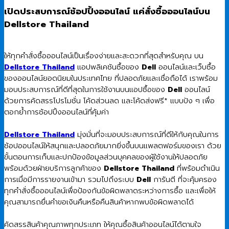
990.00 ฿.
650.00 ฿.
เปิดประสบการณ์ช้อปปิ้งออนไลน์ แค่สั่งซื้อออนไลน์บน
Dellstore Thailand
ให้ทุกคำสั่งซื้อออนไลน์เป็นเรื่องง่ายและสะดวกที่สุดสำหรับคุณ บน
Dellstore Thailand
แอปพลิเคชันซื้อของ
Dell
ออนไลน์และเว็บซื้อ
ของออนไลน์ยอดนิยมในประเทศไทย ที่ปลอดภัยและเชื่อถือได้ เราพร้อม
มอบประสบการณ์ที่ดีที่สุดในการใช้งานบนแอปซื้อของ
Dell
ออนไลน์
ด้วยการคัดสรรโปรโมชั่น โค้ดส่วนลด และโค้ดส่งฟรี* แบบปัง ๆ เพื่อ
ตอกย้ำการช้อปปิ้งออนไลน์ที่คุ้มค่า
Dellstore Thailand
มุ่งมั่นที่จะมอบประสบการณ์ที่ดีให้กับคุณในการ
ช้อปออนไลน์ให้สนุกและปลอดภัยมากยิ่งขึ้นบนแพลตฟอร์มของเรา ด้วย
ขั้นตอนการเก็บและปกป้องข้อมูลส่วนบุคคลของผู้ใช้งานให้ปลอดภัย
พร้อมด้วยฝ่ายบริการลูกค้าของ
Dellstore Thailand
ที่พร้อมดำเนิน
การเมื่อมีการรายงานเข้ามา รวมไปถึงระบบ
Dell
การันตี ที่จะคุ้มครอง
ทุกคำสั่งซื้อออนไลน์เพื่อป้องกันข้อผิดพลาดระหว่างการซื้อ และเพื่อให้
คุณสามารถยื่นคำขอเงินคืนหรือคืนสินค้าหากพบข้อผิดพลาดได้
คัดสรรสินค้าคุณภาพทุกประเภท ให้คุณซื้อสินค้าออนไลน์ได้ตามใจ