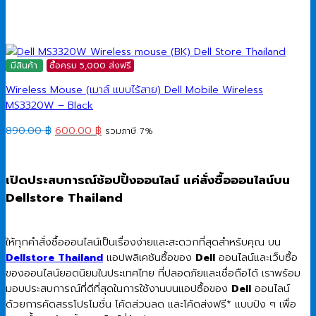
มีสินค้า
ซื้อครบ 5,000 ส่งฟรี
Wireless Mouse (เมาส์ แบบไร้สาย) Dell Mobile Wireless
MS3320W – Black
Original
Current
890.00
฿
600.00
฿
รวมภาษี 7%
price
price
was:
is:
890.00 ฿.
600.00 ฿.
เปิดประสบการณ์ช้อปปิ้งออนไลน์ แค่สั่งซื้อออนไลน์บน
Dellstore Thailand
ให้ทุกคำสั่งซื้อออนไลน์เป็นเรื่องง่ายและสะดวกที่สุดสำหรับคุณ บน
Dellstore Thailand
แอปพลิเคชันซื้อของ
Dell
ออนไลน์และเว็บซื้อ
ของออนไลน์ยอดนิยมในประเทศไทย ที่ปลอดภัยและเชื่อถือได้ เราพร้อม
มอบประสบการณ์ที่ดีที่สุดในการใช้งานบนแอปซื้อของ
Dell
ออนไลน์
ด้วยการคัดสรรโปรโมชั่น โค้ดส่วนลด และโค้ดส่งฟรี* แบบปัง ๆ เพื่อ