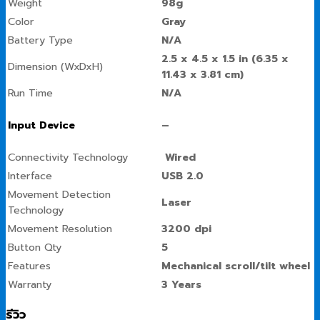
Weight
98g
Color
Gray
Battery Type
N/A
2.5 x 4.5 x 1.5 in (6.35 x
Dimension (WxDxH)
11.43 x 3.81 cm)
Run Time
N/A
–
Input Device
Connectivity Technology
Wired
Interface
USB 2.0
Movement Detection
Laser
Technology
Movement Resolution
3200 dpi
Button Qty
5
Features
Mechanical scroll/tilt wheel
Warranty
3 Years
รีวิว