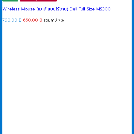
Wireless Mouse (เมาส์ แบบไร้สาย) Dell Full-Size MS300
Original
Current
790.00
฿
650.00
฿
รวมภาษี 7%
price
price
was:
is:
790.00 ฿.
650.00 ฿.