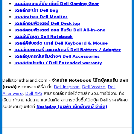
เดลล์ชุดเกมส์มิ่ง เกียร์ Dell Gaming Gear
เดลล์กระเป๋า Dell Bag
เดลล์หน้าจอ Dell Monitor
เดลล์คอมพิวเตอร์ Dell Desktop
เดลล์คอมพิวเตอร์ ออล อินวัน Dell All-in-one
เดลล์โน๊ตบุค Dell Notebook
เดลล์คีย์บอร์ด เมาส์ Dell Keyboard & Mouse
เดลล์แบตเตอรี่ อะแดปเตอร์ Dell Battery / Adapter
เดลล์อุปกรณ์เสริมต่างๆ Dell Accessories
เดลล์ต่อประกัน / Dell Extended warranty
Dellstorethailand.com -
จำหน่าย Notebook โน๊ตบุ๊คแบร์น Dell
(เดลล์)
หลากหลายซีรี่ส์ ทั้ง
Dell Inspiron
,
Dell Vostro
,
Dell
Alienware
,
Dell XPS
สามารถเลือกซื้อได้ตามลักษณะการใช้งาน ทั้ง
เรียน ทำงาน เล่นเกม และบันเทิง สามารถสั่งซื้อโน๊ตบุ๊ค Dell ราคาพิเศษ
รับประกันศูนย์ได้ที่
Nextplay (บริษัท เน็กซ์เพลย์ จำกัด)