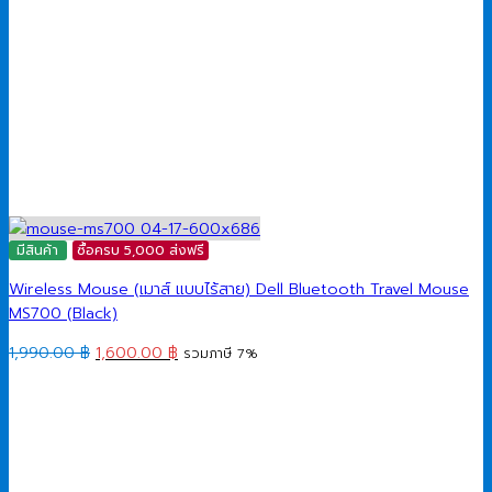
มีสินค้า
ซื้อครบ 5,000 ส่งฟรี
Wireless Mouse (เมาส์ แบบไร้สาย) Dell Bluetooth Travel Mouse
MS700 (Black)
Original
Current
1,990.00
฿
1,600.00
฿
รวมภาษี 7%
price
price
was:
is:
1,990.00 ฿.
1,600.00 ฿.