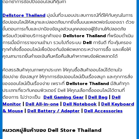
ตอกย้ำการช้อปปิ้งออนไลน์ที่คุ้มค่า
Dellstore Thailand
มุ่งมั่นที่จะมอบประสบการณ์ที่ดีให้กับคุณในการ
ช้อปออนไลน์ให้สนุกและปลอดภัยมากยิ่งขึ้นบนแพลตฟอร์มของเรา ด้วย
ขั้นตอนการเก็บและปกป้องข้อมูลส่วนบุคคลของผู้ใช้งานให้ปลอดภัย
พร้อมด้วยฝ่ายบริการลูกค้าของ
Dellstore Thailand
ที่พร้อมดำเนิน
การเมื่อมีการรายงานเข้ามา รวมไปถึงระบบ
Dell
การันตี ที่จะคุ้มครอง
ทุกคำสั่งซื้อออนไลน์เพื่อป้องกันข้อผิดพลาดระหว่างการซื้อ และเพื่อให้
คุณสามารถยื่นคำขอเงินคืนหรือคืนสินค้าหากพบข้อผิดพลาดได้
คัดสรรสินค้าคุณภาพทุกประเภท ให้คุณซื้อสินค้าออนไลน์ได้ตามใจ
ช้อปง่าย ช้อปสนุก! ให้ทุกการช้อปออนไลน์เป็นเรื่องสนุก และทุกการสั่ง
ของออนไลน์เป็นเรื่องง่าย เพราะที่
Dellstore Thailand
มีสินค้าทุก
ประเภทเกี่ยวกับคอมพิวเตอร์ Dell ให้คุณเลือกซื้อออนไลน์ได้ตามที่
ต้องการ ไม่ว่าจะเป็น
Dell Gaming Gear
|
Dell Bag
|
Dell
Monitor
|
Dell All-in-one
|
Dell Notebook
|
Dell Keyboard
& Mouse
|
Dell Battery / Adapter
|
Dell Accessories
หมวดหมู่สินค้าของ Dell Store Thailand