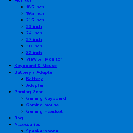
Monitor
18.5 inch
19.5 inch
21.5 inch
23 inch
24 inch
27 inch
30 inch
32 inch
View All Monitor
Keyboard & Mouse
Battery / Adapter
Battery
Adapter
Gaming Gear
Gaming Keyboard
Gaming mouse
Gaming Headset
Bag
Accessories
Speakerphone