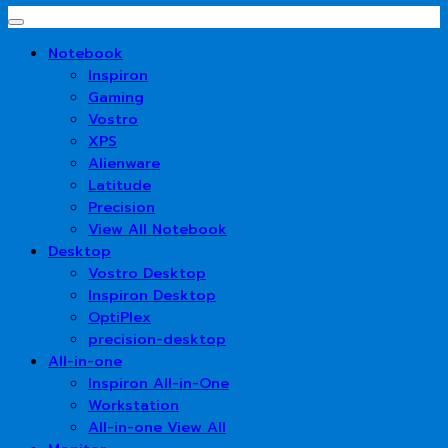
Notebook
Inspiron
Gaming
Vostro
XPS
Alienware
Latitude
Precision
View All Notebook
Desktop
Vostro Desktop
Inspiron Desktop
OptiPlex
precision-desktop
All-in-one
Inspiron All-in-One
Workstation
All-in-one View All