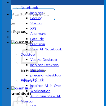
Notebook
ค้นหา:
Inspiron
Gaming
Vostro
XPS
เข้าสู่ระบบ
Alienware
Latitude
Precision
View All Notebook
Desktop
Vostro Desktop
Inspiron Desktop
OptiPlex
ไม่มีสินค้าในตะกร้า
precision-desktop
กลับสู่หน้าร้านค้า
All-in-one
Inspiron All-in-One
Workstation
ตะกร้าสินค้า
All-in-one View All
Monitor