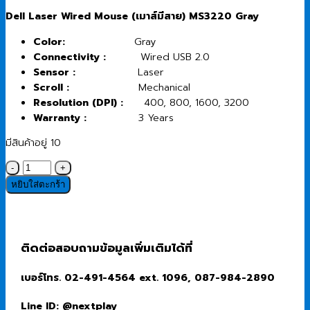
price
price
Dell Laser Wired Mouse (เมาส์มีสาย) MS3220 Gray
was:
is:
690.00 ฿.
500.00 ฿.
Color:
Gray
Connectivity :
Wired USB 2.0
Sensor :
Laser
Scroll :
Mechanical
Resolution (DPI) :
400, 800, 1600, 3200
Warranty :
3 Years
มีสินค้าอยู่ 10
จำนวน
Wired
หยิบใส่ตะกร้า
Mouse
(เมาส์
แบบ
มี
ติดต่อสอบถามข้อมูลเพิ่มเติมได้ที่
สาย)
Dell
เบอร์โทร. 02-491-4564 ext. 1096, 087-984-2890
Laser
Wired
Line ID: @nextplay