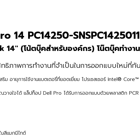
ro 14 PC14250-SNSPC1425011
14″ (โน้ตบุ๊คสำหรับองค์กร) โน๊ตบุ๊คทำง
ิทธิภาพการทํางานที่จําเป็นในการออกแบบใหม่ที่ทั
ณ์เสริม อายุการใช้งานแบตเตอรี่ที่ยอดเยี่ยม โปรเซสเซอร์ Intel® Core
์ที่คุณวางใจได้ แล็ปท็อป Dell Pro ได้รับการออกแบบด้วยพลาสติก PC
วในสีแมกนีไทต์