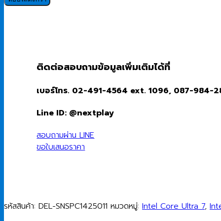
(โน๊
ตบุ๊ค
สำหรับ
องค์กร)
Dell
ติดต่อสอบถามข้อมูลเพิ่มเติมได้ที่
Pro
14
เบอร์โทร. 02-491-4564 ext. 1096, 087-984-
PC14250
(SNSPC1425011)
Line ID: @nextplay
Intel
Core
สอบถามผ่าน LINE
Ultra
ขอใบเสนอราคา
7
255U/32Gb/512GB
SSD/14.0"/Windows
11
Pro
รหัสสินค้า:
DEL-SNSPC1425011
หมวดหมู่:
Intel Core Ultra 7
,
Int
ชิ้น