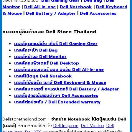
ต้องการ ไม่ว่าจะเป็น
Dell Gaming Gear
|
Dell Bag
|
Dell
Monitor
|
Dell All-in-one
|
Dell Notebook
|
Dell Keyboard
& Mouse
|
Dell Battery / Adapter
|
Dell Accessories
หมวดหมู่สินค้าของ Dell Store Thailand
เดลล์ชุดเกมส์มิ่ง เกียร์ Dell Gaming Gear
เดลล์กระเป๋า Dell Bag
เดลล์หน้าจอ Dell Monitor
เดลล์คอมพิวเตอร์ Dell Desktop
เดลล์คอมพิวเตอร์ ออล อินวัน Dell All-in-one
เดลล์โน๊ตบุค Dell Notebook
เดลล์คีย์บอร์ด เมาส์ Dell Keyboard & Mouse
เดลล์แบตเตอรี่ อะแดปเตอร์ Dell Battery / Adapter
เดลล์อุปกรณ์เสริมต่างๆ Dell Accessories
เดลล์ต่อประกัน / Dell Extended warranty
Dellstorethailand.com -
จำหน่าย Notebook โน๊ตบุ๊คแบร์น Dell
(เดลล์)
หลากหลายซีรี่ส์ ทั้ง
Dell Inspiron
,
Dell Vostro
,
Dell