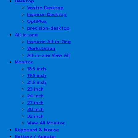
Desktop
Vostro Desktop
Inspiron Desktop
OptiPlex
precision-desktop
All-in-one
Inspiron All-in-One
Workstation
All-in-one View All
Monitor
18.5 inch
19.5 inch
21.5 inch
23 inch
24 inch
27 inch
30 inch
32 inch
View All Monitor
Keyboard & Mouse
Battery / Adapter