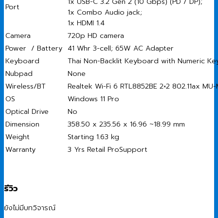
1x USB-C 3.2 Gen 2 (10 Gbps) (PD / DP);
Port
1x Combo Audio jack;
1x HDMI 1.4
Camera
720p HD camera
Power / Battery
41 Whr 3-cell; 65W AC Adapter
Keyboard
Thai Non-Backlit Keyboard with Numeric K
Nubpad
None
Wireless/BT
Realtek Wi-Fi 6 RTL8852BE 2×2 802.11ax MU-
OS
Windows 11 Pro
Optical Drive
No
Dimension
358.50 x 235.56 x 16.96 ~18.99 mm
Weight
Starting 1.63 kg
Warranty
3 Yrs Retail ProSupport
รีวิว
ยังไม่มีบทวิจารณ์