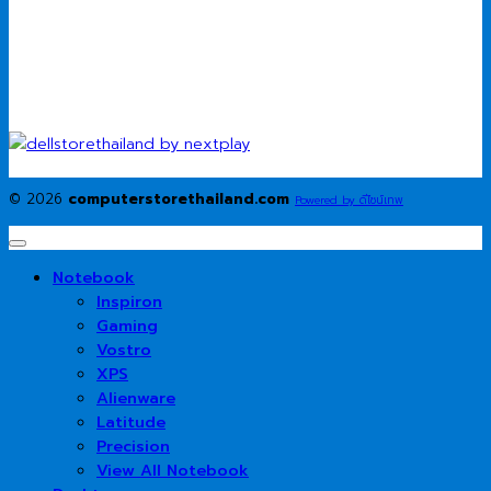
© 2026
computerstorethailand.com
Powered by ดีไซน์เทพ
Notebook
Inspiron
Gaming
Vostro
XPS
Alienware
Latitude
Precision
View All Notebook