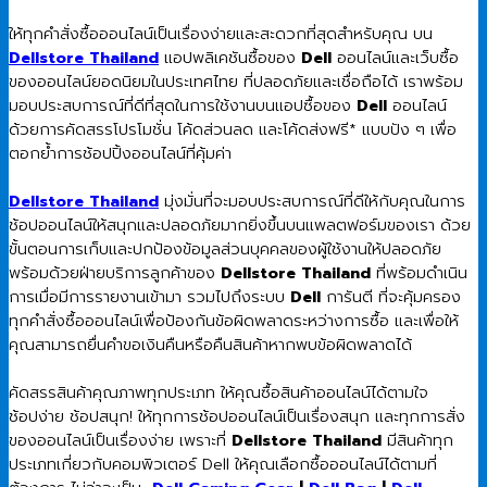
ให้ทุกคำสั่งซื้อออนไลน์เป็นเรื่องง่ายและสะดวกที่สุดสำหรับคุณ บน
Dellstore Thailand
แอปพลิเคชันซื้อของ
Dell
ออนไลน์และเว็บซื้อ
ของออนไลน์ยอดนิยมในประเทศไทย ที่ปลอดภัยและเชื่อถือได้ เราพร้อม
มอบประสบการณ์ที่ดีที่สุดในการใช้งานบนแอปซื้อของ
Dell
ออนไลน์
ด้วยการคัดสรรโปรโมชั่น โค้ดส่วนลด และโค้ดส่งฟรี* แบบปัง ๆ เพื่อ
ตอกย้ำการช้อปปิ้งออนไลน์ที่คุ้มค่า
Dellstore Thailand
มุ่งมั่นที่จะมอบประสบการณ์ที่ดีให้กับคุณในการ
ช้อปออนไลน์ให้สนุกและปลอดภัยมากยิ่งขึ้นบนแพลตฟอร์มของเรา ด้วย
ขั้นตอนการเก็บและปกป้องข้อมูลส่วนบุคคลของผู้ใช้งานให้ปลอดภัย
พร้อมด้วยฝ่ายบริการลูกค้าของ
Dellstore Thailand
ที่พร้อมดำเนิน
การเมื่อมีการรายงานเข้ามา รวมไปถึงระบบ
Dell
การันตี ที่จะคุ้มครอง
ทุกคำสั่งซื้อออนไลน์เพื่อป้องกันข้อผิดพลาดระหว่างการซื้อ และเพื่อให้
คุณสามารถยื่นคำขอเงินคืนหรือคืนสินค้าหากพบข้อผิดพลาดได้
คัดสรรสินค้าคุณภาพทุกประเภท ให้คุณซื้อสินค้าออนไลน์ได้ตามใจ
ช้อปง่าย ช้อปสนุก! ให้ทุกการช้อปออนไลน์เป็นเรื่องสนุก และทุกการสั่ง
ของออนไลน์เป็นเรื่องง่าย เพราะที่
Dellstore Thailand
มีสินค้าทุก
ประเภทเกี่ยวกับคอมพิวเตอร์ Dell ให้คุณเลือกซื้อออนไลน์ได้ตามที่