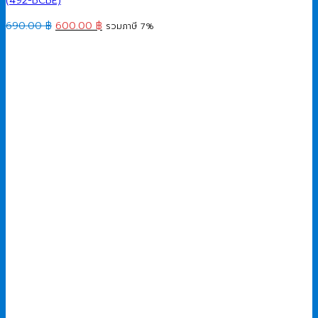
Original
Current
690.00
฿
600.00
฿
รวมภาษี 7%
price
price
was:
is:
690.00 ฿.
600.00 ฿.