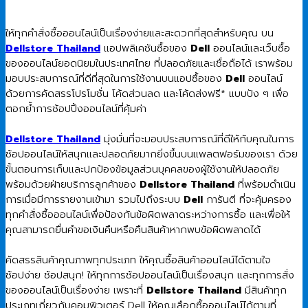
ให้ทุกคำสั่งซื้อออนไลน์เป็นเรื่องง่ายและสะดวกที่สุดสำหรับคุณ บน
Dellstore Thailand
แอปพลิเคชันซื้อของ
Dell
ออนไลน์และเว็บซื้อ
ของออนไลน์ยอดนิยมในประเทศไทย ที่ปลอดภัยและเชื่อถือได้ เราพร้อม
มอบประสบการณ์ที่ดีที่สุดในการใช้งานบนแอปซื้อของ
Dell
ออนไลน์
ด้วยการคัดสรรโปรโมชั่น โค้ดส่วนลด และโค้ดส่งฟรี* แบบปัง ๆ เพื่อ
ตอกย้ำการช้อปปิ้งออนไลน์ที่คุ้มค่า
Dellstore Thailand
มุ่งมั่นที่จะมอบประสบการณ์ที่ดีให้กับคุณในการ
ช้อปออนไลน์ให้สนุกและปลอดภัยมากยิ่งขึ้นบนแพลตฟอร์มของเรา ด้วย
ขั้นตอนการเก็บและปกป้องข้อมูลส่วนบุคคลของผู้ใช้งานให้ปลอดภัย
พร้อมด้วยฝ่ายบริการลูกค้าของ
Dellstore Thailand
ที่พร้อมดำเนิน
การเมื่อมีการรายงานเข้ามา รวมไปถึงระบบ
Dell
การันตี ที่จะคุ้มครอง
ทุกคำสั่งซื้อออนไลน์เพื่อป้องกันข้อผิดพลาดระหว่างการซื้อ และเพื่อให้
คุณสามารถยื่นคำขอเงินคืนหรือคืนสินค้าหากพบข้อผิดพลาดได้
คัดสรรสินค้าคุณภาพทุกประเภท ให้คุณซื้อสินค้าออนไลน์ได้ตามใจ
ช้อปง่าย ช้อปสนุก! ให้ทุกการช้อปออนไลน์เป็นเรื่องสนุก และทุกการสั่ง
ของออนไลน์เป็นเรื่องง่าย เพราะที่
Dellstore Thailand
มีสินค้าทุก
ประเภทเกี่ยวกับคอมพิวเตอร์ Dell ให้คุณเลือกซื้อออนไลน์ได้ตามที่