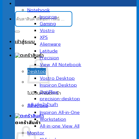
Notebook
ค้นหา:
Inspiron
Gaming
Vostro
XPS
เข้าสู่ระบบ
Alienware
Latitude
Precision
View All Notebook
Desktop
Vostro Desktop
Inspiron Desktop
OptiPlex
ไม่มีสินค้าในตะกร้า
precision-desktop
กลับสู่หน้าร้านค้า
All-in-one
Inspiron All-in-One
Workstation
ตะกร้าสินค้า
All-in-one View All
Monitor