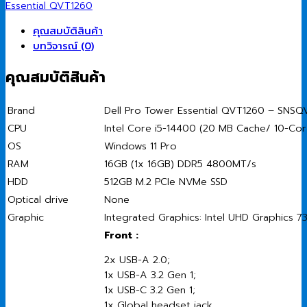
SSD/Intel/Windows
Essential QVT1260
11
Pro
คุณสมบัติสินค้า
ชิ้น
บทวิจารณ์ (0)
คุณสมบัติสินค้า
Brand
Dell Pro Tower Essential QVT1260 – SNS
CPU
Intel Core i5-14400 (20 MB Cache/ 10-Cor
OS
Windows 11 Pro
RAM
16GB (1x 16GB) DDR5 4800MT/s
HDD
512GB M.2 PCIe NVMe SSD
Optical drive
None
Graphic
Integrated Graphics: Intel UHD Graphics 7
Front :
2x USB-A 2.0;
1x USB-A 3.2 Gen 1;
1x USB-C 3.2 Gen 1;
1x Global headset jack