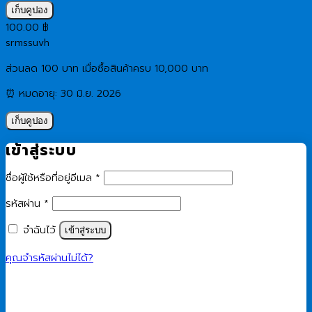
เก็บคูปอง
100.00
฿
srmssuvh
ส่วนลด 100 บาท เมื่อซื้อสินค้าครบ 10,000 บาท
⏰ หมดอายุ: 30 มิ.ย. 2026
เก็บคูปอง
เข้าสู่ระบบ
ต้องการ
ชื่อผู้ใช้หรือที่อยู่อีเมล
*
ต้องการ
รหัสผ่าน
*
จำฉันไว้
เข้าสู่ระบบ
คุณจำรหัสผ่านไม่ได้?