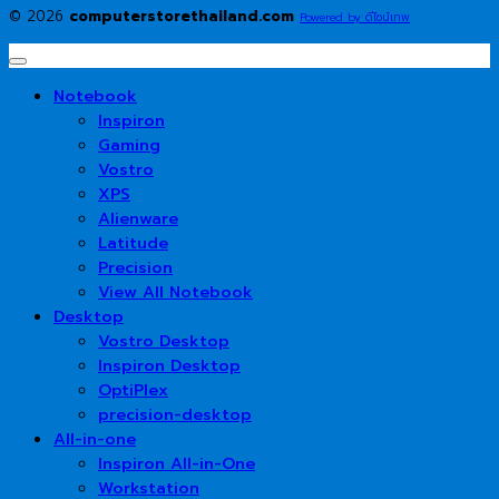
© 2026
computerstorethailand.com
Powered by ดีไซน์เทพ
Notebook
Inspiron
Gaming
Vostro
XPS
Alienware
Latitude
Precision
View All Notebook
Desktop
Vostro Desktop
Inspiron Desktop
OptiPlex
precision-desktop
All-in-one
Inspiron All-in-One
Workstation