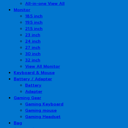
All-in-one View All
Monitor
18.5 inch
19.5 inch
21.5 inch
23 inch
24 inch
27 inch
30 inch
32 inch
View All Monitor
Keyboard & Mouse
Battery / Adapter
Battery
Adapter
Gaming Gear
Gaming Keyboard
Gaming mouse
Gaming Headset
Bag