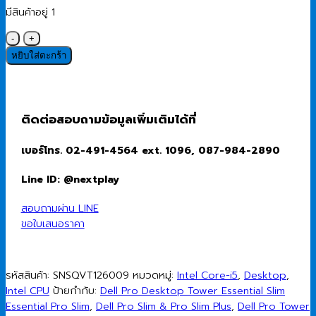
มีสินค้าอยู่ 1
จำนวน
Desktop
หยิบใส่ตะกร้า
PC
(คอมพิวเตอร์
ตั้ง
โต๊ะ
ติดต่อสอบถามข้อมูลเพิ่มเติมได้ที่
สำหรับ
องค์กร)
เบอร์โทร. 02-491-4564 ext. 1096, 087-984-2890
Dell
Pro
Line ID: @nextplay
Tower
Essential
สอบถามผ่าน LINE
QVT1260
ขอใบเสนอราคา
(SNSQVT126009)
Intel
Core
รหัสสินค้า:
SNSQVT126009
หมวดหมู่:
Intel Core-i5
,
Desktop
,
i5-
Intel CPU
ป้ายกำกับ:
Dell Pro Desktop Tower Essential Slim
14400/16GB/512GB
Essential Pro Slim
,
Dell Pro Slim & Pro Slim Plus
,
Dell Pro Tower