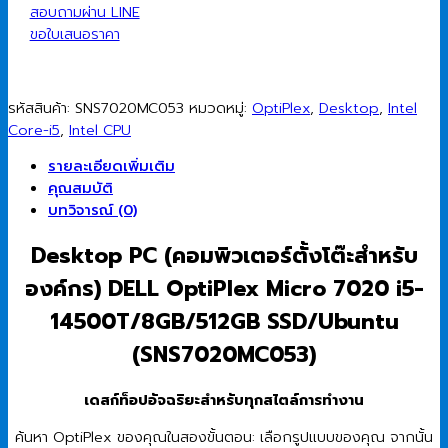
สอบถามผ่าน LINE
ขอใบเสนอราคา
รหัสสินค้า:
SNS7020MC053
หมวดหมู่:
OptiPlex
,
Desktop
,
Intel
Core-i5
,
Intel CPU
รายละเอียดเพิ่มเติม
คุณสมบัติ
บทวิจารณ์ (0)
Desktop PC (คอมพิวเตอร์ตั้งโต๊ะสำหรับ
องค์กร) DELL OptiPlex Micro 7020 i5-
14500T/8GB/512GB SSD/Ubuntu
(SNS7020MC053)
เดสก์ท็อปอัจฉริยะสำหรับทุกสไตล์การทำงาน
ค้นหา OptiPlex ของคุณในสองขั้นตอน: เลือกรูปแบบของคุณ จากนั้น