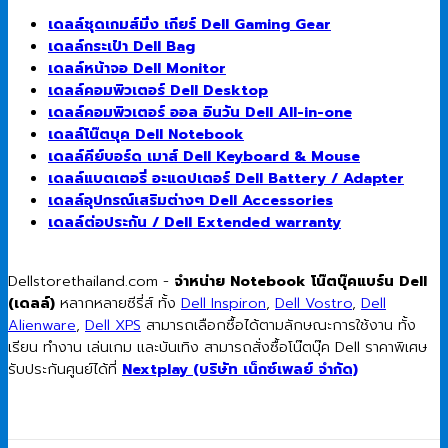
เดลล์ชุดเกมส์มิ่ง เกียร์ Dell Gaming Gear
เดลล์กระเป๋า Dell Bag
เดลล์หน้าจอ Dell Monitor
เดลล์คอมพิวเตอร์ Dell Desktop
เดลล์คอมพิวเตอร์ ออล อินวัน Dell All-in-one
เดลล์โน๊ตบุค Dell Notebook
เดลล์คีย์บอร์ด เมาส์ Dell Keyboard & Mouse
เดลล์แบตเตอรี่ อะแดปเตอร์ Dell Battery / Adapter
เดลล์อุปกรณ์เสริมต่างๆ Dell Accessories
เดลล์ต่อประกัน / Dell Extended warranty
Dellstorethailand.com -
จำหน่าย Notebook โน๊ตบุ๊คแบร์น Dell
(เดลล์)
หลากหลายซีรี่ส์ ทั้ง
Dell Inspiron
,
Dell Vostro
,
Dell
Alienware
,
Dell XPS
สามารถเลือกซื้อได้ตามลักษณะการใช้งาน ทั้ง
เรียน ทำงาน เล่นเกม และบันเทิง สามารถสั่งซื้อโน๊ตบุ๊ค Dell ราคาพิเศษ
รับประกันศูนย์ได้ที่
Nextplay (บริษัท เน็กซ์เพลย์ จำกัด)