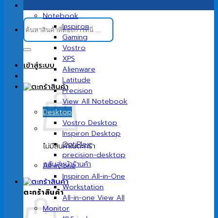
Notebook
ค้นหา:
Inspiron
Gaming
Vostro
XPS
เข้าสู่ระบบ
Alienware
Latitude
Precision
View All Notebook
Desktop
Vostro Desktop
Inspiron Desktop
OptiPlex
ไม่มีสินค้าในตะกร้า
precision-desktop
กลับสู่หน้าร้านค้า
All-in-one
Inspiron All-in-One
Workstation
ตะกร้าสินค้า
All-in-one View All
Monitor