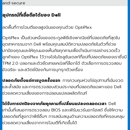
อุปกรณ์ที่เชื่อถือได้ของ Dell
ลดพื้นที่การโจมตีของฝูงบินของคุณด้วย OptiPlex
OptiPlex เป็นส่วนหนึ่งของตระกูลพีซีเชิงพาณิชย์ที่ปลอดภัยที่สุดใน
อุตสาหกรรมจาก Dell พร้อมคุณสมบัติความปลอดภัยในตัวที่ช่วย
ปกป้องคุณและให้คุณมองเห็นภัยคุกคามเพื่อดำเนินการอย่างรวดเร็ว
ลูกค้าของ OptiPlex ไว้วางใจในโซลูชันเดสก์ท็อปที่ปลอดภัยของเราซึ่งมี
TPM 2.0 ปลอกและตัวยึดสายเคเบิลที่ล็อกได้ ตัวเลือกการตรวจสอบ
อัจฉริยะ และสวิตช์ป้องกันการบุกรุกตัวเครื่อง
ปลอดภัยตั้งแต่การบูตครั้งแรก
: การควบคุมห่วงโซ่อุปทานที่เข้มงวด
และล้ำสมัย และการตรวจสอบส่วนประกอบที่ปลอดภัยเฉพาะของ Dell
ช่วยลดความเสี่ยงของการปลอมแปลงผลิตภัณฑ์
ได้รับการปกป้องจากภัยคุกคามที่เปลี่ยนแปลงตลอดเวลา
: Dell
เท่านั้นที่เสนอการตรวจสอบ BIOS และเฟิร์มแวร์นอกโฮสต์ ซึ่งให้ความ
ปลอดภัยที่สูงกว่าพีซีอื่นๆ การสนับสนุนด้านความปลอดภัยที่ครอบคลุม
ช่วยลดความเสี่ยงจากการโจมตีที่เกิดขึ้นได้​