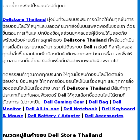
ตอกย้ำการช้อปปิ้งออนไลน์ที่คุ้มค่า
Dellstore Thailand
มุ่งมั่นที่จะมอบประสบการณ์ที่ดีให้กับคุณในการ
ช้อปออนไลน์ให้สนุกและปลอดภัยมากยิ่งขึ้นบนแพลตฟอร์มของเรา ด้วย
ขั้นตอนการเก็บและปกป้องข้อมูลส่วนบุคคลของผู้ใช้งานให้ปลอดภัย
พร้อมด้วยฝ่ายบริการลูกค้าของ
Dellstore Thailand
ที่พร้อมดำเนิน
การเมื่อมีการรายงานเข้ามา รวมไปถึงระบบ
Dell
การันตี ที่จะคุ้มครอง
ทุกคำสั่งซื้อออนไลน์เพื่อป้องกันข้อผิดพลาดระหว่างการซื้อ และเพื่อให้
คุณสามารถยื่นคำขอเงินคืนหรือคืนสินค้าหากพบข้อผิดพลาดได้
คัดสรรสินค้าคุณภาพทุกประเภท ให้คุณซื้อสินค้าออนไลน์ได้ตามใจ
ช้อปง่าย ช้อปสนุก! ให้ทุกการช้อปออนไลน์เป็นเรื่องสนุก และทุกการสั่ง
ของออนไลน์เป็นเรื่องง่าย เพราะที่
Dellstore Thailand
มีสินค้าทุก
ประเภทเกี่ยวกับคอมพิวเตอร์ Dell ให้คุณเลือกซื้อออนไลน์ได้ตามที่
ต้องการ ไม่ว่าจะเป็น
Dell Gaming Gear
|
Dell Bag
|
Dell
Monitor
|
Dell All-in-one
|
Dell Notebook
|
Dell Keyboard
& Mouse
|
Dell Battery / Adapter
|
Dell Accessories
หมวดหมู่สินค้าของ Dell Store Thailand