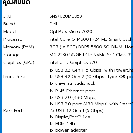
คุณสมบัติ
SKU
SNS7020MC053
Brand
Dell
Model
OptiPlex Micro 7020
Processor
Intel Core i5-14500T (24 MB Smart Cach
Memory (RAM)
8GB (1x 8GB) DDR5-5600 SO-DIMM, No
Storage
M.2 2230 512GB PCIe NVMe SSD Class 35
Graphics (GPU)
Intel UHD Graphics 770
1x USB 3.2 Gen 1 (5 Gbps) with PowerSh
Front Ports
1x USB 3.2 Gen 2 (10 Gbps) Type-C® po
1x universal audio jack
1x RJ45 Ethernet port
1x USB 2.0 (480 Mbps)
1x USB 2.0 port (480 Mbps) with Smar
Rear Ports
2x USB 3.2 Gen 1 (5 Gbps)
1x DisplayPort™ 1.4a
1x HDMI 1.4b
1x power-adapter