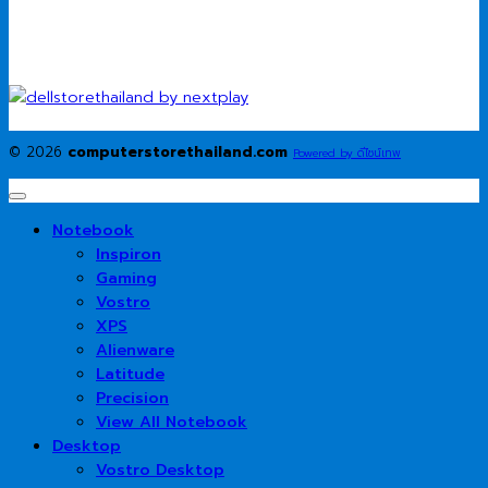
© 2026
computerstorethailand.com
Powered by ดีไซน์เทพ
Notebook
Inspiron
Gaming
Vostro
XPS
Alienware
Latitude
Precision
View All Notebook
Desktop
Vostro Desktop