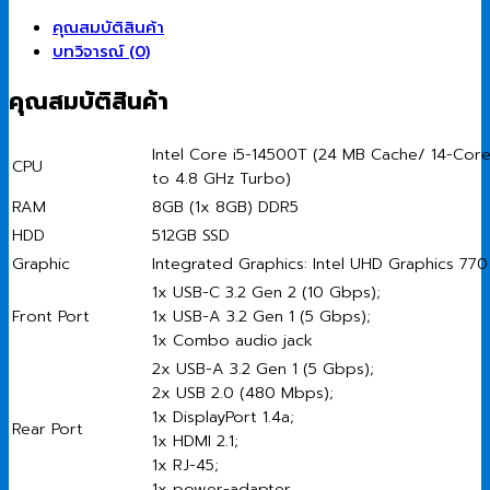
คุณสมบัติสินค้า
บทวิจารณ์ (0)
คุณสมบัติสินค้า
Intel Core i5-14500T (24 MB Cache/ 14-Cor
CPU
to 4.8 GHz Turbo)
RAM
8GB (1x 8GB) DDR5
HDD
512GB SSD
Graphic
Integrated Graphics: Intel UHD Graphics 770
1x USB-C 3.2 Gen 2 (10 Gbps);
Front Port
1x USB-A 3.2 Gen 1 (5 Gbps);
1x Combo audio jack
2x USB-A 3.2 Gen 1 (5 Gbps);
2x USB 2.0 (480 Mbps);
1x DisplayPort 1.4a;
Rear Port
1x HDMI 2.1;
1x RJ-45;
1x power-adapter