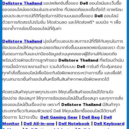
Dellstore Thailand
แอปพลิเคชันซื้อของ
Dell
ออนไลน์และเว็บซื้อ
ของออนไลน์ยอดนิยมในประเทศไทย ที่ปลอดภัยและเชื่อถือได้ เราพร้อม
มอบประสบการณ์ที่ดีที่สุดในการใช้งานบนแอปซื้อของ
Dell
ออนไลน์
ด้วยการคัดสรรโปรโมชั่น โค้ดส่วนลด และโค้ดส่งฟรี* แบบปัง ๆ เพื่อ
ตอกย้ำการช้อปปิ้งออนไลน์ที่คุ้มค่า
Dellstore Thailand
มุ่งมั่นที่จะมอบประสบการณ์ที่ดีให้กับคุณในการ
ช้อปออนไลน์ให้สนุกและปลอดภัยมากยิ่งขึ้นบนแพลตฟอร์มของเรา ด้วย
ขั้นตอนการเก็บและปกป้องข้อมูลส่วนบุคคลของผู้ใช้งานให้ปลอดภัย
พร้อมด้วยฝ่ายบริการลูกค้าของ
Dellstore Thailand
ที่พร้อมดำเนิน
การเมื่อมีการรายงานเข้ามา รวมไปถึงระบบ
Dell
การันตี ที่จะคุ้มครอง
ทุกคำสั่งซื้อออนไลน์เพื่อป้องกันข้อผิดพลาดระหว่างการซื้อ และเพื่อให้
คุณสามารถยื่นคำขอเงินคืนหรือคืนสินค้าหากพบข้อผิดพลาดได้
คัดสรรสินค้าคุณภาพทุกประเภท ให้คุณซื้อสินค้าออนไลน์ได้ตามใจ
ช้อปง่าย ช้อปสนุก! ให้ทุกการช้อปออนไลน์เป็นเรื่องสนุก และทุกการสั่ง
ของออนไลน์เป็นเรื่องง่าย เพราะที่
Dellstore Thailand
มีสินค้าทุก
ประเภทเกี่ยวกับคอมพิวเตอร์ Dell ให้คุณเลือกซื้อออนไลน์ได้ตามที่
ต้องการ ไม่ว่าจะเป็น
Dell Gaming Gear
|
Dell Bag
|
Dell
Monitor
|
Dell All-in-one
|
Dell Notebook
|
Dell Keyboard