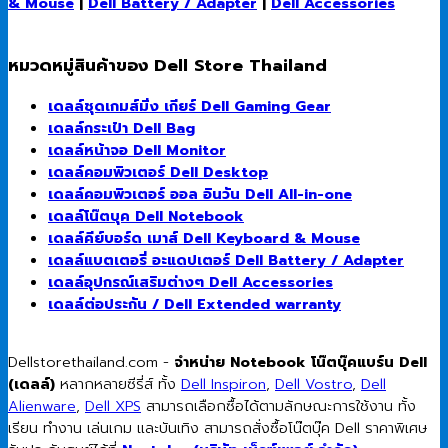
& Mouse
|
Dell Battery / Adapter
|
Dell Accessories
หมวดหมู่สินค้าของ Dell Store Thailand
เดลล์ชุดเกมส์มิ่ง เกียร์ Dell Gaming Gear
เดลล์กระเป๋า Dell Bag
เดลล์หน้าจอ Dell Monitor
เดลล์คอมพิวเตอร์ Dell Desktop
เดลล์คอมพิวเตอร์ ออล อินวัน Dell All-in-one
เดลล์โน๊ตบุค Dell Notebook
เดลล์คีย์บอร์ด เมาส์ Dell Keyboard & Mouse
เดลล์แบตเตอรี่ อะแดปเตอร์ Dell Battery / Adapter
เดลล์อุปกรณ์เสริมต่างๆ Dell Accessories
เดลล์ต่อประกัน / Dell Extended warranty
Dellstorethailand.com -
จำหน่าย Notebook โน๊ตบุ๊คแบร์น Dell
(เดลล์)
หลากหลายซีรี่ส์ ทั้ง
Dell Inspiron
,
Dell Vostro
,
Dell
Alienware
,
Dell XPS
สามารถเลือกซื้อได้ตามลักษณะการใช้งาน ทั้ง
เรียน ทำงาน เล่นเกม และบันเทิง สามารถสั่งซื้อโน๊ตบุ๊ค Dell ราคาพิเศษ