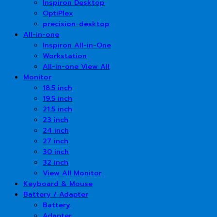
Inspiron Desktop
OptiPlex
precision-desktop
All-in-one
Inspiron All-in-One
Workstation
All-in-one View All
Monitor
18.5 inch
19.5 inch
21.5 inch
23 inch
24 inch
27 inch
30 inch
32 inch
View All Monitor
Keyboard & Mouse
Battery / Adapter
Battery
Adapter