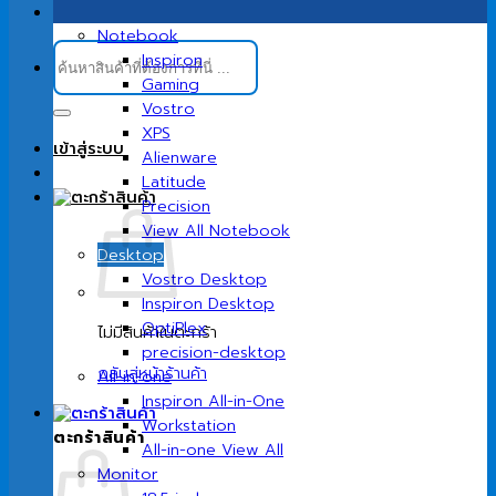
Notebook
ค้นหา:
Inspiron
Gaming
Vostro
XPS
เข้าสู่ระบบ
Alienware
Latitude
Precision
View All Notebook
Desktop
Vostro Desktop
Inspiron Desktop
OptiPlex
ไม่มีสินค้าในตะกร้า
precision-desktop
กลับสู่หน้าร้านค้า
All-in-one
Inspiron All-in-One
Workstation
ตะกร้าสินค้า
All-in-one View All
Monitor