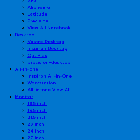
XPS
Alienware
Latitude
Precision
View All Notebook
Desktop
Vostro Desktop
Inspiron Desktop
OptiPlex
precision-desktop
All-in-one
Inspiron All-in-One
Workstation
All-in-one View All
Monitor
18.5 inch
19.5 inch
21.5 inch
23 inch
24 inch
27 inch