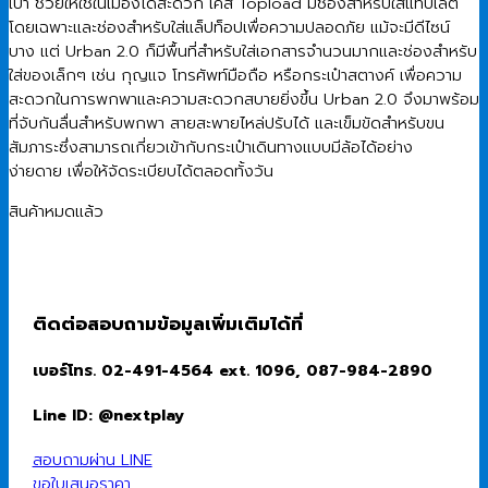
เบา ช่วยให้ใช้ในเมืองได้สะดวก เคส Topload มีช่องสำหรับใส่แท็บเล็ต
1,290.00 ฿.
700.00 ฿.
โดยเฉพาะและช่องสำหรับใส่แล็ปท็อปเพื่อความปลอดภัย แม้จะมีดีไซน์
บาง แต่ Urban 2.0 ก็มีพื้นที่สำหรับใส่เอกสารจำนวนมากและช่องสำหรับ
ใส่ของเล็กๆ เช่น กุญแจ โทรศัพท์มือถือ หรือกระเป๋าสตางค์ เพื่อความ
สะดวกในการพกพาและความสะดวกสบายยิ่งขึ้น Urban 2.0 จึงมาพร้อม
ที่จับกันลื่นสำหรับพกพา สายสะพายไหล่ปรับได้ และเข็มขัดสำหรับขน
สัมภาระซึ่งสามารถเกี่ยวเข้ากับกระเป๋าเดินทางแบบมีล้อได้อย่าง
ง่ายดาย เพื่อให้จัดระเบียบได้ตลอดทั้งวัน
สินค้าหมดแล้ว
ติดต่อสอบถามข้อมูลเพิ่มเติมได้ที่
เบอร์โทร. 02-491-4564 ext. 1096, 087-984-2890
Line ID: @nextplay
สอบถามผ่าน LINE
ขอใบเสนอราคา