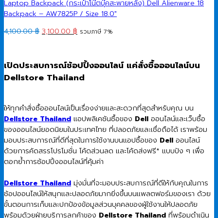
Laptop Backpack (กระเป๋าโน๊ตบุ๊คสะพายหลัง) Dell Alienware 18
Backpack – AW7825P / Size 18.0″
Original
Current
4,100.00
฿
3,100.00
฿
รวมภาษี 7%
price
price
was:
is:
4,100.00 ฿.
3,100.00 ฿.
เปิดประสบการณ์ช้อปปิ้งออนไลน์ แค่สั่งซื้อออนไลน์บน
Dellstore Thailand
ให้ทุกคำสั่งซื้อออนไลน์เป็นเรื่องง่ายและสะดวกที่สุดสำหรับคุณ บน
Dellstore Thailand
แอปพลิเคชันซื้อของ
Dell
ออนไลน์และเว็บซื้อ
ของออนไลน์ยอดนิยมในประเทศไทย ที่ปลอดภัยและเชื่อถือได้ เราพร้อม
มอบประสบการณ์ที่ดีที่สุดในการใช้งานบนแอปซื้อของ
Dell
ออนไลน์
ด้วยการคัดสรรโปรโมชั่น โค้ดส่วนลด และโค้ดส่งฟรี* แบบปัง ๆ เพื่อ
ตอกย้ำการช้อปปิ้งออนไลน์ที่คุ้มค่า
Dellstore Thailand
มุ่งมั่นที่จะมอบประสบการณ์ที่ดีให้กับคุณในการ
ช้อปออนไลน์ให้สนุกและปลอดภัยมากยิ่งขึ้นบนแพลตฟอร์มของเรา ด้วย
ขั้นตอนการเก็บและปกป้องข้อมูลส่วนบุคคลของผู้ใช้งานให้ปลอดภัย
พร้อมด้วยฝ่ายบริการลูกค้าของ
Dellstore Thailand
ที่พร้อมดำเนิน