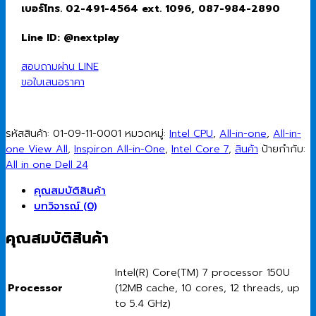
ล
เบอร์โทร. 02-491-4564 ext. 1096, 087-984-2890
อิน
วัน)
Line ID: @nextplay
Dell
24
สอบถามผ่าน LINE
AIO
ขอใบเสนอราคา
OEC2425C7003
Intel
Core
รหัสสินค้า:
01-09-11-0001
หมวดหมู่:
Intel CPU
,
All-in-one
,
All-in-
7
one View All
,
Inspiron All-in-One
,
Intel Core 7
,
สินค้า
ป้ายกำกับ:
150U/16GB/512GB
All in one Dell 24
SSD/23.8"/Windows
11
คุณสมบัติสินค้า
Home
บทวิจารณ์ (0)
ชิ้น
คุณสมบัติสินค้า
Intel(R) Core(TM) 7 processor 150U
Processor
(12MB cache, 10 cores, 12 threads, up
to 5.4 GHz)