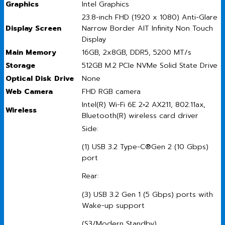
Graphics
Intel Graphics
23.8-inch FHD (1920 x 1080) Anti-Glare
Display Screen
Narrow Border AIT Infinity Non Touch
Display
Main Memory
16GB, 2x8GB, DDR5, 5200 MT/s
Storage
512GB M.2 PCIe NVMe Solid State Drive
Optical Disk Drive
None
Web Camera
FHD RGB camera
Intel(R) Wi-Fi 6E 2×2 AX211, 802.11ax,
Wireless
Bluetooth(R) wireless card driver
Side:
(1) USB 3.2 Type-C®Gen 2 (10 Gbps)
port
Rear:
(3) USB 3.2 Gen 1 (5 Gbps) ports with
Wake-up support
(S3/Modern Standby)