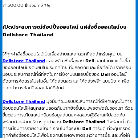
71,500.00
฿
รวมภาษี 7%
เปิดประสบการณ์ช้อปปิ้งออนไลน์ แค่สั่งซื้อออนไลน์บน
Dellstore Thailand
ให้ทุกคำสั่งซื้อออนไลน์เป็นเรื่องง่ายและสะดวกที่สุดสำหรับคุณ บน
Dellstore Thailand
แอปพลิเคชันซื้อของ
Dell
ออนไลน์และเว็บซื้อ
ของออนไลน์ยอดนิยมในประเทศไทย ที่ปลอดภัยและเชื่อถือได้ เราพร้อม
มอบประสบการณ์ที่ดีที่สุดในการใช้งานบนแอปซื้อของ
Dell
ออนไลน์
ด้วยการคัดสรรโปรโมชั่น โค้ดส่วนลด และโค้ดส่งฟรี* แบบปัง ๆ เพื่อ
ตอกย้ำการช้อปปิ้งออนไลน์ที่คุ้มค่า
Dellstore Thailand
มุ่งมั่นที่จะมอบประสบการณ์ที่ดีให้กับคุณในการ
ช้อปออนไลน์ให้สนุกและปลอดภัยมากยิ่งขึ้นบนแพลตฟอร์มของเรา ด้วย
ขั้นตอนการเก็บและปกป้องข้อมูลส่วนบุคคลของผู้ใช้งานให้ปลอดภัย
พร้อมด้วยฝ่ายบริการลูกค้าของ
Dellstore Thailand
ที่พร้อมดำเนิน
การเมื่อมีการรายงานเข้ามา รวมไปถึงระบบ
Dell
การันตี ที่จะคุ้มครอง
ทุกคำสั่งซื้อออนไลน์เพื่อป้องกันข้อผิดพลาดระหว่างการซื้อ และเพื่อให้