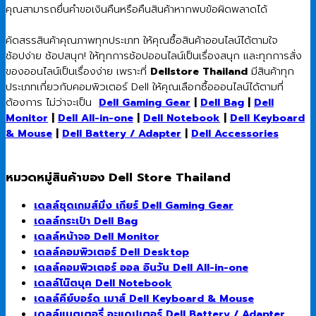
คุณสามารถยื่นคำขอเงินคืนหรือคืนสินค้าหากพบข้อผิดพลาดได้
คัดสรรสินค้าคุณภาพทุกประเภท ให้คุณซื้อสินค้าออนไลน์ได้ตามใจ
ช้อปง่าย ช้อปสนุก! ให้ทุกการช้อปออนไลน์เป็นเรื่องสนุก และทุกการสั่ง
ของออนไลน์เป็นเรื่องง่าย เพราะที่
Dellstore Thailand
มีสินค้าทุก
ประเภทเกี่ยวกับคอมพิวเตอร์ Dell ให้คุณเลือกซื้อออนไลน์ได้ตามที่
ต้องการ ไม่ว่าจะเป็น
Dell Gaming Gear
|
Dell Bag
|
Dell
Monitor
|
Dell All-in-one
|
Dell Notebook
|
Dell Keyboard
& Mouse
|
Dell Battery / Adapter
|
Dell Accessories
หมวดหมู่สินค้าของ Dell Store Thailand
เดลล์ชุดเกมส์มิ่ง เกียร์ Dell Gaming Gear
เดลล์กระเป๋า Dell Bag
เดลล์หน้าจอ Dell Monitor
เดลล์คอมพิวเตอร์ Dell Desktop
เดลล์คอมพิวเตอร์ ออล อินวัน Dell All-in-one
เดลล์โน๊ตบุค Dell Notebook
เดลล์คีย์บอร์ด เมาส์ Dell Keyboard & Mouse
เดลล์แบตเตอรี่ อะแดปเตอร์ Dell Battery / Adapter