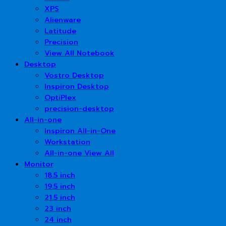
XPS
Alienware
Latitude
Precision
View All Notebook
Desktop
Vostro Desktop
Inspiron Desktop
OptiPlex
precision-desktop
All-in-one
Inspiron All-in-One
Workstation
All-in-one View All
Monitor
18.5 inch
19.5 inch
21.5 inch
23 inch
24 inch