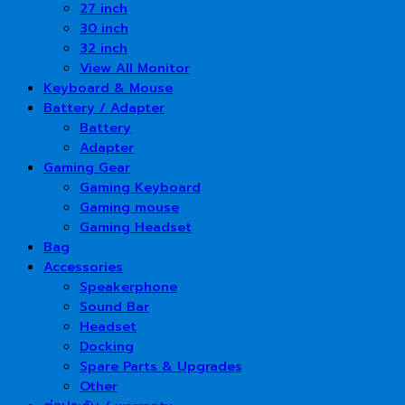
27 inch
30 inch
32 inch
View All Monitor
Keyboard & Mouse
Battery / Adapter
Battery
Adapter
Gaming Gear
Gaming Keyboard
Gaming mouse
Gaming Headset
Bag
Accessories
Speakerphone
Sound Bar
Headset
Docking
Spare Parts & Upgrades
Other