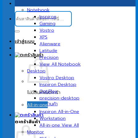
Notebook
ค้นหา:
Inspiron
Gaming
Vostro
XPS
เข้าสู่ระบบ
Alienware
Latitude
Precision
View All Notebook
Desktop
Vostro Desktop
Inspiron Desktop
OptiPlex
ไม่มีสินค้าในตะกร้า
precision-desktop
กลับสู่หน้าร้านค้า
All-in-one
Inspiron All-in-One
Workstation
ตะกร้าสินค้า
All-in-one View All
Monitor