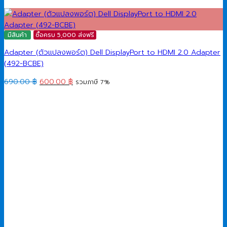
มีสินค้า
ซื้อครบ 5,000 ส่งฟรี
Adapter (ตัวแปลงพอร์ต) Dell DisplayPort to HDMI 2.0 Adapter
(492-BCBE)
Original
Current
690.00
฿
600.00
฿
รวมภาษี 7%
price
price
was:
is:
690.00 ฿.
600.00 ฿.