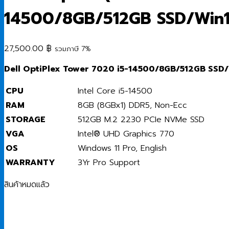
14500/8GB/512GB SSD/Win
27,500.00
฿
รวมภาษี 7%
Dell OptiPlex Tower 7020 i5-14500/8GB/512GB SSD
CPU
Intel Core i5-14500
RAM
8GB (8GBx1) DDR5, Non-Ecc
STORAGE
512GB M.2 2230 PCIe NVMe SSD
VGA
Intel® UHD Graphics 770
OS
Windows 11 Pro, English
WARRANTY
3Yr Pro Support
สินค้าหมดแล้ว