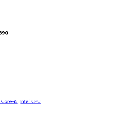
2890
l Core-i5
,
Intel CPU