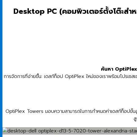
Desktop PC (คอมพิวเตอร์ตั้งโต๊ะส
ค้นหา OptiPle
การจัดการที่ง่ายขึ้น: เดสก์ท็อป OptiPlex ใหม่ของเราพร้อมโปรเซส
OptiPlex Towers มอบความสามารถในการกำหนดค่าเดสก์ท็อปขั้นสูง
ส