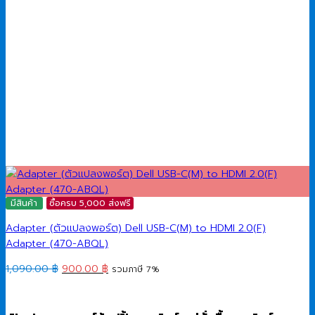
มีสินค้า
ซื้อครบ 5,000 ส่งฟรี
Adapter (ตัวแปลงพอร์ต) Dell USB-C(M) to HDMI 2.0(F)
Adapter (470-ABQL)
Original
Current
1,090.00
฿
900.00
฿
รวมภาษี 7%
price
price
was:
is:
1,090.00 ฿.
900.00 ฿.