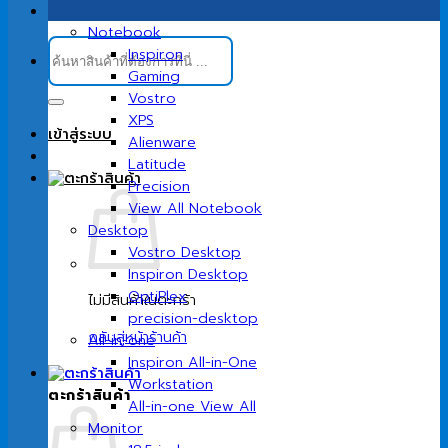
Notebook
ค้นหา:
Inspiron
Gaming
Vostro
XPS
เข้าสู่ระบบ
Alienware
Latitude
Precision
View All Notebook
Desktop
Vostro Desktop
Inspiron Desktop
OptiPlex
ไม่มีสินค้าในตะกร้า
precision-desktop
กลับสู่หน้าร้านค้า
All-in-one
Inspiron All-in-One
Workstation
ตะกร้าสินค้า
All-in-one View All
Monitor