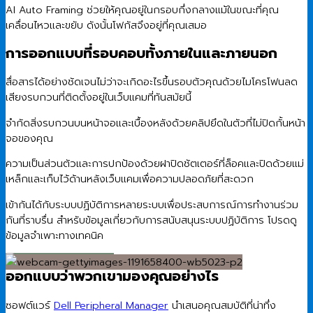
AI Auto Framing ช่วยให้คุณอยู่ในกรอบกึ่งกลางแม้ในขณะที่คุณ
เคลื่อนไหวและขยับ ดังนั้นโฟกัสจึงอยู่ที่คุณเสมอ
การออกแบบที่รอบคอบทั้งภายในและภายนอก
สื่อสารได้อย่างชัดเจนไม่ว่าจะเกิดอะไรขึ้นรอบตัวคุณด้วยไมโครโฟนลด
เสียงรบกวนที่ติดตั้งอยู่ในเว็บแคมที่ทันสมัยนี้
จํากัดสิ่งรบกวนบนหน้าจอและเบื้องหลังด้วยคลิปยึดในตัวที่ไม่ปิดกั้นหน้า
จอของคุณ
ความเป็นส่วนตัวและการปกป้องด้วยฝาปิดชัตเตอร์ที่ล็อคและปิดด้วยแม่
เหล็กและเก็บไว้ด้านหลังเว็บแคมเพื่อความปลอดภัยที่สะดวก
เข้ากันได้กับระบบปฏิบัติการหลายระบบเพื่อประสบการณ์การทํางานร่วม
กันที่ราบรื่น สําหรับข้อมูลเกี่ยวกับการสนับสนุนระบบปฏิบัติการ โปรดดู
ข้อมูลจําเพาะทางเทคนิค
ออกแบบว่าพวกเขามองคุณอย่างไร
ซอฟต์แวร์
Dell Peripheral Manager
นําเสนอคุณสมบัติที่น่าทึ่ง