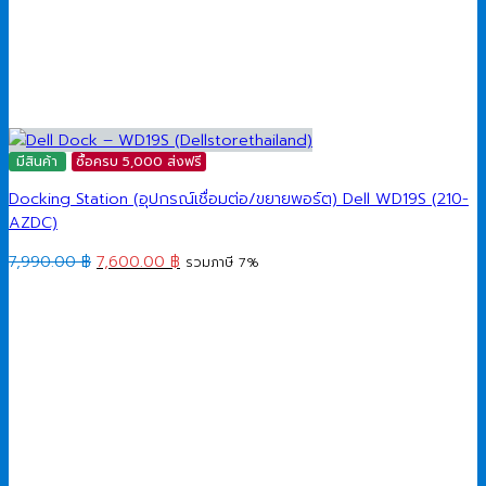
มีสินค้า
ซื้อครบ 5,000 ส่งฟรี
Docking Station (อุปกรณ์เชื่อมต่อ/ขยายพอร์ต) Dell WD19S (210-
AZDC)
Original
Current
7,990.00
฿
7,600.00
฿
รวมภาษี 7%
price
price
was:
is:
7,990.00 ฿.
7,600.00 ฿.