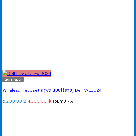
สินค้าหมด
Wireless Headset (หูฟัง แบบไร้สาย) Dell WL3024
Original
Current
6,200.00
฿
4,300.00
฿
รวมภาษี 7%
price
price
was:
is:
6,200.00 ฿.
4,300.00 ฿.