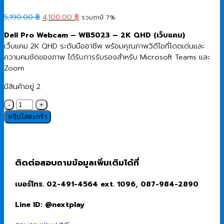
Original
Current
5,190.00
฿
4,100.00
฿
รวมภาษี 7%
price
price
Dell Pro Webcam – WB5023 – 2K QHD (เว็บแคม)
was:
is:
เว็บแคม 2K QHD ระดับมืออาชีพ พร้อมคุณภาพวิดีโอที่โดดเด่นและ
5,190.00 ฿.
4,100.00 ฿.
ความคมชัดของภาพ ได้รับการรับรองสำหรับ Microsoft Teams และ
Zoom
มีสินค้าอยู่ 2
จำนวน
Webcam
หยิบใส่ตะกร้า
(เว็บ
แคม)
Dell
PRO
ติดต่อสอบถามข้อมูลเพิ่มเติมได้ที่
WB5023
-
เบอร์โทร. 02-491-4564 ext. 1096, 087-984-2890
2K
QHD
Line ID: @nextplay
ชิ้น