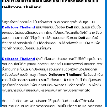
เปิดประสบการณ์ช้อปปิ้งออนไลน์ แค่สั่งซื้อออนไลน์บน
Dellstore Thailand
ให้ทุกคำสั่งซื้อออนไลน์เป็นเรื่องง่ายและสะดวกที่สุดสำหรับคุณ บน
Dellstore Thailand
แอปพลิเคชันซื้อของ
Dell
ออนไลน์และเว็บซื้อ
ของออนไลน์ยอดนิยมในประเทศไทย ที่ปลอดภัยและเชื่อถือได้ เราพร้อม
มอบประสบการณ์ที่ดีที่สุดในการใช้งานบนแอปซื้อของ
Dell
ออนไลน์
ด้วยการคัดสรรโปรโมชั่น โค้ดส่วนลด และโค้ดส่งฟรี* แบบปัง ๆ เพื่อ
ตอกย้ำการช้อปปิ้งออนไลน์ที่คุ้มค่า
Dellstore Thailand
มุ่งมั่นที่จะมอบประสบการณ์ที่ดีให้กับคุณในการ
ช้อปออนไลน์ให้สนุกและปลอดภัยมากยิ่งขึ้นบนแพลตฟอร์มของเรา ด้วย
ขั้นตอนการเก็บและปกป้องข้อมูลส่วนบุคคลของผู้ใช้งานให้ปลอดภัย
พร้อมด้วยฝ่ายบริการลูกค้าของ
Dellstore Thailand
ที่พร้อมดำเนิน
การเมื่อมีการรายงานเข้ามา รวมไปถึงระบบ
Dell
การันตี ที่จะคุ้มครอง
ทุกคำสั่งซื้อออนไลน์เพื่อป้องกันข้อผิดพลาดระหว่างการซื้อ และเพื่อให้
คุณสามารถยื่นคำขอเงินคืนหรือคืนสินค้าหากพบข้อผิดพลาดได้
คัดสรรสินค้าคุณภาพทุกประเภท ให้คุณซื้อสินค้าออนไลน์ได้ตามใจ
ช้อปง่าย ช้อปสนุก! ให้ทุกการช้อปออนไลน์เป็นเรื่องสนุก และทุกการสั่ง