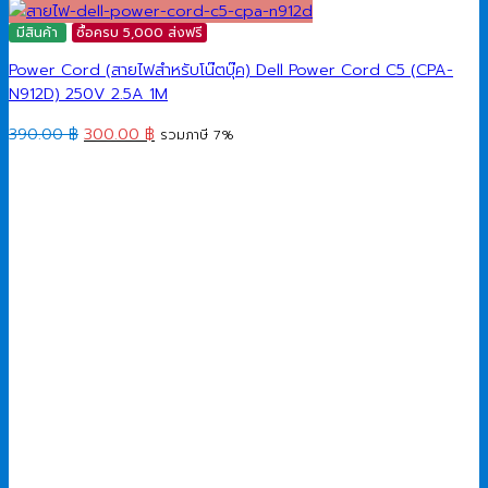
มีสินค้า
ซื้อครบ 5,000 ส่งฟรี
Power Cord (สายไฟสำหรับโน๊ตบุ๊ค) Dell Power Cord C5 (CPA-
N912D) 250V 2.5A 1M
Original
Current
390.00
฿
300.00
฿
รวมภาษี 7%
price
price
was:
is:
390.00 ฿.
300.00 ฿.