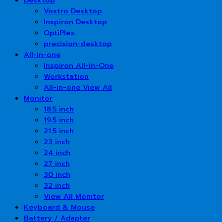
Vostro Desktop
Inspiron Desktop
OptiPlex
precision-desktop
All-in-one
Inspiron All-in-One
Workstation
All-in-one View All
Monitor
18.5 inch
19.5 inch
21.5 inch
23 inch
24 inch
27 inch
30 inch
32 inch
View All Monitor
Keyboard & Mouse
Battery / Adapter