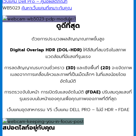
เว็บแคม Dell Pro – คู่มือผลิตภัณฑ์
WB5023
ค้นหาเว็บแคมที่เหมาะกับคุณ
ดูดีที่สุด
ด้วยการประมวลผลสัญญาณภาพขั้นสูง
Digital Overlap HDR (DOL-HDR)
ให้สีสันที่สมจริงในสภาพ
แวดล้อมที่มีแสงที่รุนแรง
การลดสัญญาณรบกวนชั่วคราว
(3D)
และเชิงพื้นที่
(2D)
จะขจัดภาพ
เบลอจากการเคลื่อนไหวและภาพที่เป็นเม็ดเล็กๆ ในที่แสงน้อยโดย
อัตโนมัติ
การตรวจจับใบหน้า การเปิดรับแสงอัตโนมัติ
(FDAE)
ปรับสมดุลแสงที่
รุนแรงบนใบหน้าของคุณเพื่อคุณภาพของภาพที่ดีที่สุด
เว็บแคมอุตสาหกรรม VS เว็บแคม DELL PRO – ไม่มี HDR + FDAE
สปอตไลท์อยู่กับคุณ