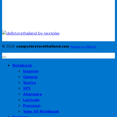
© 2026
computerstorethailand.com
Powered by ดีไซน์เทพ
Notebook
Inspiron
Gaming
Vostro
XPS
Alienware
Latitude
Precision
View All Notebook
Desktop