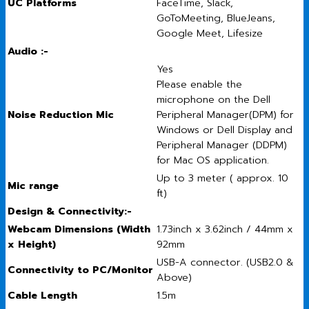
UC Platforms
FaceTime, Slack,
GoToMeeting, BlueJeans,
Google Meet, Lifesize
Audio :-
Yes
Please enable the
microphone on the Dell
Noise Reduction Mic
Peripheral Manager(DPM) for
Windows or Dell Display and
Peripheral Manager (DDPM)
for Mac OS application.
Up to 3 meter ( approx. 10
Mic range
ft)
Design & Connectivity:-
Webcam Dimensions (Width
1.73inch x 3.62inch / 44mm x
x Height)
92mm
USB-A connector. (USB2.0 &
Connectivity to PC/Monitor
Above)
Cable Length
1.5m