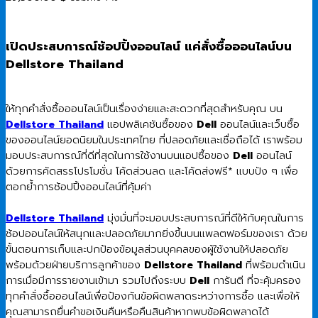
เปิดประสบการณ์ช้อปปิ้งออนไลน์ แค่สั่งซื้อออนไลน์บน
Dellstore Thailand
ให้ทุกคำสั่งซื้อออนไลน์เป็นเรื่องง่ายและสะดวกที่สุดสำหรับคุณ บน
Dellstore Thailand
แอปพลิเคชันซื้อของ
Dell
ออนไลน์และเว็บซื้อ
ของออนไลน์ยอดนิยมในประเทศไทย ที่ปลอดภัยและเชื่อถือได้ เราพร้อม
มอบประสบการณ์ที่ดีที่สุดในการใช้งานบนแอปซื้อของ
Dell
ออนไลน์
ด้วยการคัดสรรโปรโมชั่น โค้ดส่วนลด และโค้ดส่งฟรี* แบบปัง ๆ เพื่อ
ตอกย้ำการช้อปปิ้งออนไลน์ที่คุ้มค่า
Dellstore Thailand
มุ่งมั่นที่จะมอบประสบการณ์ที่ดีให้กับคุณในการ
ช้อปออนไลน์ให้สนุกและปลอดภัยมากยิ่งขึ้นบนแพลตฟอร์มของเรา ด้วย
ขั้นตอนการเก็บและปกป้องข้อมูลส่วนบุคคลของผู้ใช้งานให้ปลอดภัย
พร้อมด้วยฝ่ายบริการลูกค้าของ
Dellstore Thailand
ที่พร้อมดำเนิน
การเมื่อมีการรายงานเข้ามา รวมไปถึงระบบ
Dell
การันตี ที่จะคุ้มครอง
ทุกคำสั่งซื้อออนไลน์เพื่อป้องกันข้อผิดพลาดระหว่างการซื้อ และเพื่อให้
คุณสามารถยื่นคำขอเงินคืนหรือคืนสินค้าหากพบข้อผิดพลาดได้