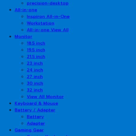
precision-desktop
All-in-one
Inspiron All-in-One
Workstation
All-in-one View All
Monitor
18.5 inch
19.5 inch
21.5 inch
23 inch
24 inch
27 inch
30 inch
32 inch
View All Monitor
Keyboard & Mouse
Battery / Adapter
Battery
Adapter
Gaming Gear