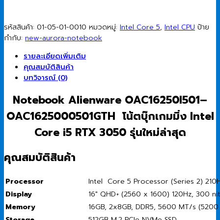
SSD/RTX
3050
6GB/16.0"
รหัสสินค้า:
01-05-01-0010
หมวดหมู่:
Intel Core 5
,
Intel CPU
ป้าย
QHD
กำกับ:
new-aurora-notebook
2.5K/Windows
11
รายละเอียดเพิ่มเติม
Home
คุณสมบัติสินค้า
(Interstellar
บทวิจารณ์ (0)
Indigo)
Notebook Alienware OAC16250I501–
ชิ้น
OAC1625000501GTH โน้ตบุ๊กเกมมิ่ง Intel
Core i5 RTX 3050 รุ่นใหม่ล่าสุด
คุณสมบัติสินค้า
Processor
Intel Core 5 Processor (Series 2) 210
Display
16″ QHD+ (2560 x 1600) 120Hz, 300 ni
Memory
16GB, 2x8GB, DDR5, 5600 MT/s (5200 
Storage
512GB M.2 PCIe NVMe SSD