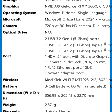
Graphics
NVIDIA® GeForce RTX™ 3050, 6 GB 
Operating System
Windows 11 Home, Single Language
Microsoft
Microsoft Office Home 2024 + Microsof
Camera
720p at 30 fps HD camera, Dual-array
Optical Drive
N/A
2 USB 3.2 Gen 1 (5 Gbps) ports
®
1 USB 3.2 Gen 2 (10 Gbps) Type-C
por
®
1 USB 3.2 Gen 2 (10 Gbps) Type-C
po
Port
1 HDMI 2.1 port with Discrete Graphics
1 universal audio jack (RCA, 3.5 mm)
1 RJ45 Ethernet port, 1GbE
1 power-adapter port
Wireless
MediaTek Wi-Fi 7 MT7925, 2×2, 802.11
Battery
3-Cell Battery, 60 Whr (Integrated) ,
Dimension (W x D x
356.98 x 265.43 x 22.70 mm
H)
Weight
2.57kg
Warranty
3 Years Onsite