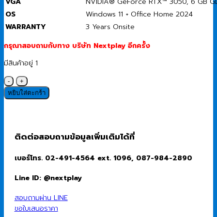
VGA
NVIDIA® GeForce RTX™ 3050, 6 GB 
OS
Windows 11 + Office Home 2024
WARRANTY
3 Years Onsite
กรุณาสอบถามกับทาง บริษัท Nextplay อีกครั้ง
มีสินค้าอยู่ 1
จำนวน
Notebook
หยิบใส่ตะกร้า
(โน๊
ตบุ๊ค)
Dell
Alienware
ติดต่อสอบถามข้อมูลเพิ่มเติมได้ที่
16
Aurora
เบอร์โทร. 02-491-4564 ext. 1096, 087-984-2890
OAC16250I501
Intel
Line ID: @nextplay
Core
5
สอบถามผ่าน LINE
210H/16GB/512GB
ขอใบเสนอราคา