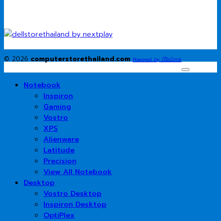
© 2026
computerstorethailand.com
Powered by ดีไซน์เทพ
Notebook
Inspiron
Gaming
Vostro
XPS
Alienware
Latitude
Precision
View All Notebook
Desktop
Vostro Desktop
Inspiron Desktop
OptiPlex