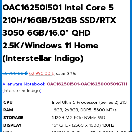
OAC16250I501 Intel Core 5
210H/16GB/512GB SSD/RTX
3050 6GB/16.0″ QHD
2.5K/Windows 11 Home
(Interstellar Indigo)
Original
Current
65,700.00
฿
62,990.00
฿
รวมภาษี 7%
price
price
Alienware Notebook
OAC16250I501-OAC1625000501GTH
was:
is:
(
Interstellar Indigo
)
65,700.00 ฿.
62,990.00 ฿.
CPU
Intel Ultra 5 Processor (Series 2) 210H
RAM
16GB, 2x8GB, DDR5, 5600 MT/s
STORAGE
512GB M.2 PCIe NVMe SSD
DISPLAY
16″ QHD+ (2560 x 1600) 120Hz