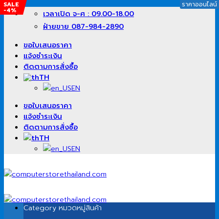
SALE
ราคาออนไลน์
-4%
ข้าม
เวลาเปิด จ-ศ : 09.00-18.00
ไป
ฝ่ายขาย 087-984-2890
ยัง
เนื้อหา
ขอใบเสนอราคา
แจ้งชำระเงิน
ติดตามการสั่งซื้อ
TH
EN
ขอใบเสนอราคา
แจ้งชำระเงิน
ติดตามการสั่งซื้อ
TH
EN
Category
หมวดหมู่สินค้า