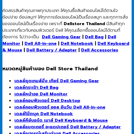
คัดสรรสินค้าคุณภาพทุกประเภท ให้คุณซื้อสินค้าออนไลน์ได้ตามใจ
ช้อปง่าย ช้อปสนุก! ให้ทุกการช้อปออนไลน์เป็นเรื่องสนุก และทุกการสั่ง
ของออนไลน์เป็นเรื่องง่าย เพราะที่
Dellstore Thailand
มีสินค้าทุก
ประเภทเกี่ยวกับคอมพิวเตอร์ Dell ให้คุณเลือกซื้อออนไลน์ได้ตามที่
ต้องการ ไม่ว่าจะเป็น
Dell Gaming Gear
|
Dell Bag
|
Dell
Monitor
|
Dell All-in-one
|
Dell Notebook
|
Dell Keyboard
& Mouse
|
Dell Battery / Adapter
|
Dell Accessories
หมวดหมู่สินค้าของ Dell Store Thailand
เดลล์ชุดเกมส์มิ่ง เกียร์ Dell Gaming Gear
เดลล์กระเป๋า Dell Bag
เดลล์หน้าจอ Dell Monitor
เดลล์คอมพิวเตอร์ Dell Desktop
เดลล์คอมพิวเตอร์ ออล อินวัน Dell All-in-one
เดลล์โน๊ตบุค Dell Notebook
เดลล์คีย์บอร์ด เมาส์ Dell Keyboard & Mouse
เดลล์แบตเตอรี่ อะแดปเตอร์ Dell Battery / Adapter
เดลล์อุปกรณ์เสริมต่างๆ Dell Accessories