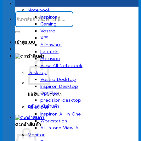
Notebook
ค้นหา:
Inspiron
Gaming
Vostro
XPS
เข้าสู่ระบบ
Alienware
Latitude
Precision
View All Notebook
Desktop
Vostro Desktop
Inspiron Desktop
OptiPlex
ไม่มีสินค้าในตะกร้า
precision-desktop
กลับสู่หน้าร้านค้า
All-in-one
Inspiron All-in-One
Workstation
ตะกร้าสินค้า
All-in-one View All
Monitor