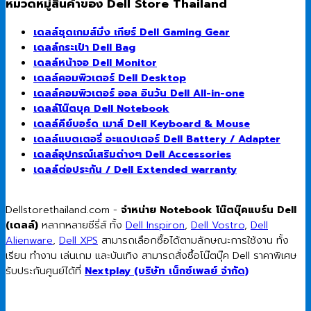
หมวดหมู่สินค้าของ Dell Store Thailand
เดลล์ชุดเกมส์มิ่ง เกียร์ Dell Gaming Gear
เดลล์กระเป๋า Dell Bag
เดลล์หน้าจอ Dell Monitor
เดลล์คอมพิวเตอร์ Dell Desktop
เดลล์คอมพิวเตอร์ ออล อินวัน Dell All-in-one
เดลล์โน๊ตบุค Dell Notebook
เดลล์คีย์บอร์ด เมาส์ Dell Keyboard & Mouse
เดลล์แบตเตอรี่ อะแดปเตอร์ Dell Battery / Adapter
เดลล์อุปกรณ์เสริมต่างๆ Dell Accessories
เดลล์ต่อประกัน / Dell Extended warranty
Dellstorethailand.com -
จำหน่าย Notebook โน๊ตบุ๊คแบร์น Dell
(เดลล์)
หลากหลายซีรี่ส์ ทั้ง
Dell Inspiron
,
Dell Vostro
,
Dell
Alienware
,
Dell XPS
สามารถเลือกซื้อได้ตามลักษณะการใช้งาน ทั้ง
เรียน ทำงาน เล่นเกม และบันเทิง สามารถสั่งซื้อโน๊ตบุ๊ค Dell ราคาพิเศษ
รับประกันศูนย์ได้ที่
Nextplay (บริษัท เน็กซ์เพลย์ จำกัด)