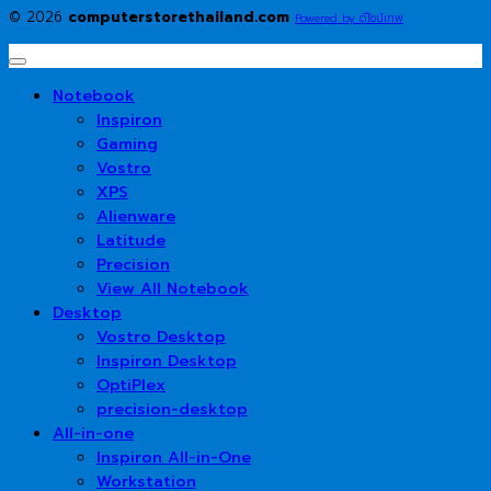
© 2026
computerstorethailand.com
Powered by ดีไซน์เทพ
Notebook
Inspiron
Gaming
Vostro
XPS
Alienware
Latitude
Precision
View All Notebook
Desktop
Vostro Desktop
Inspiron Desktop
OptiPlex
precision-desktop
All-in-one
Inspiron All-in-One
Workstation