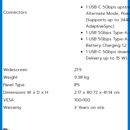
1 USB-C 5Gbps upstre
Connectors
Alternate Mode, Powe
(Supports up to 3440
AdaptiveSync)
1 USB 5Gbps Type-A
1 USB 5Gbps Type-A 
Battery Charging 1.2
1 USB-C 5Gbps downs
Delivery up to 15 W)
Widescreen
21:9
Weight
9.38 kg
Panel Type
IPS
Dimensions W x D x H
2.17 x 80.72 x 41.14 cm
VESA
100×100
Warranty
3 Years on site