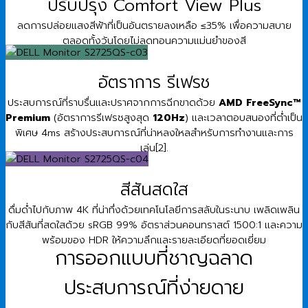
ปรับปรุง Comfort View Plus
ลดการปล่อยแสงสีฟ้าที่เป็นอันตรายลงเหลือ ≤35% เพื่อความสบาย
ตลอดทั้งวันโดยไม่ลดทอนความแม่นยําของสี
อัตราการ รีเฟรช
ประสบการณ์ที่ราบรื่นและปราศจากการฉีกขาดด้วย
AMD FreeSync™
Premium
(อัตราการรีเฟรชสูงสุด
120Hz
) และเวลาตอบสนองที่ต่ําเป็น
พิเศษ 4ms สร้างประสบการณ์ที่น่าหลงใหลสําหรับการทํางานและการ
เล่น[2].
สีสันสดใส
ดื่มด่ำไปกับภาพ 4K ที่น่าทึ่งด้วยเทคโนโลยีการสลับในระนาบ เพลิดเพลิน
กับสีสันที่สดใสด้วย sRGB 99% อัตราส่วนคอนทราสต์ 1500:1 และความ
พร้อมของ HDR ให้ความลึกและรายละเอียดที่ยอดเยี่ยม
การออกแบบที่ชาญฉลาด
ประสบการณ์ที่ง่ายดาย