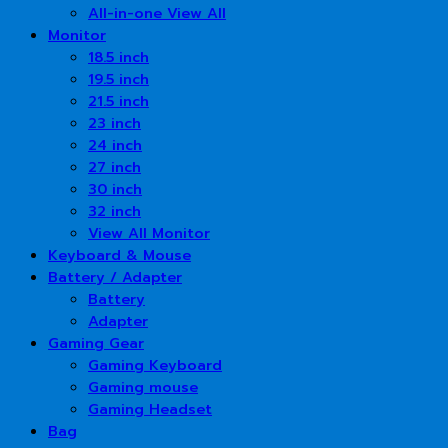
All-in-one View All
Monitor
18.5 inch
19.5 inch
21.5 inch
23 inch
24 inch
27 inch
30 inch
32 inch
View All Monitor
Keyboard & Mouse
Battery / Adapter
Battery
Adapter
Gaming Gear
Gaming Keyboard
Gaming mouse
Gaming Headset
Bag