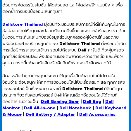
ด้วยการคัดสรรโปรโมชั่น โค้ดส่วนลด และโค้ดส่งฟรี* แบบปัง ๆ เพื่อ
ตอกย้ำการช้อปปิ้งออนไลน์ที่คุ้มค่า
Dellstore Thailand
มุ่งมั่นที่จะมอบประสบการณ์ที่ดีให้กับคุณในการ
ช้อปออนไลน์ให้สนุกและปลอดภัยมากยิ่งขึ้นบนแพลตฟอร์มของเรา ด้วย
ขั้นตอนการเก็บและปกป้องข้อมูลส่วนบุคคลของผู้ใช้งานให้ปลอดภัย
พร้อมด้วยฝ่ายบริการลูกค้าของ
Dellstore Thailand
ที่พร้อมดำเนิน
การเมื่อมีการรายงานเข้ามา รวมไปถึงระบบ
Dell
การันตี ที่จะคุ้มครอง
ทุกคำสั่งซื้อออนไลน์เพื่อป้องกันข้อผิดพลาดระหว่างการซื้อ และเพื่อให้
คุณสามารถยื่นคำขอเงินคืนหรือคืนสินค้าหากพบข้อผิดพลาดได้
คัดสรรสินค้าคุณภาพทุกประเภท ให้คุณซื้อสินค้าออนไลน์ได้ตามใจ
ช้อปง่าย ช้อปสนุก! ให้ทุกการช้อปออนไลน์เป็นเรื่องสนุก และทุกการสั่ง
ของออนไลน์เป็นเรื่องง่าย เพราะที่
Dellstore Thailand
มีสินค้าทุก
ประเภทเกี่ยวกับคอมพิวเตอร์ Dell ให้คุณเลือกซื้อออนไลน์ได้ตามที่
ต้องการ ไม่ว่าจะเป็น
Dell Gaming Gear
|
Dell Bag
|
Dell
Monitor
|
Dell All-in-one
|
Dell Notebook
|
Dell Keyboard
& Mouse
|
Dell Battery / Adapter
|
Dell Accessories