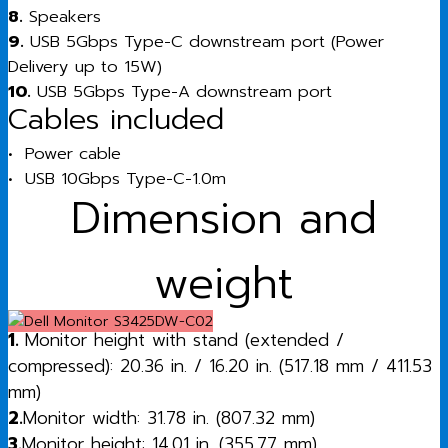
8.
Speakers
9.
USB 5Gbps Type-C downstream port (Power
Delivery up to 15W)
10.
USB 5Gbps Type-A downstream port
Cables included
• Power cable
• USB 10Gbps Type-C-1.0m
Dimension and
weight
1.
Monitor height with stand (extended /
compressed): 20.36 in. / 16.20 in. (517.18 mm / 411.53
mm)
2.
Monitor width: 31.78 in. (807.32 mm)
3.
Monitor height: 14.01 in. (355.77 mm)