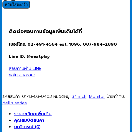
Monitor
หยิบใส่ตะกร้า
(จอ
มอนิเตอร์)
Dell
34
ติดต่อสอบถามข้อมูลเพิ่มเติมได้ที่
Plus
S3425DW
เบอร์โทร. 02-491-4564 ext. 1096, 087-984-2890
-
34"
Line ID: @nextplay
(VA,
HDMI)
สอบถามผ่าน LINE
USB-
ขอใบเสนอราคา
C
120Hz
ชิ้น
รหัสสินค้า:
01-13-03-0403
หมวดหมู่:
34 inch
,
Monitor
ป้ายกำกับ:
dell s series
รายละเอียดเพิ่มเติม
คุณสมบัติสินค้า
บทวิจารณ์ (0)