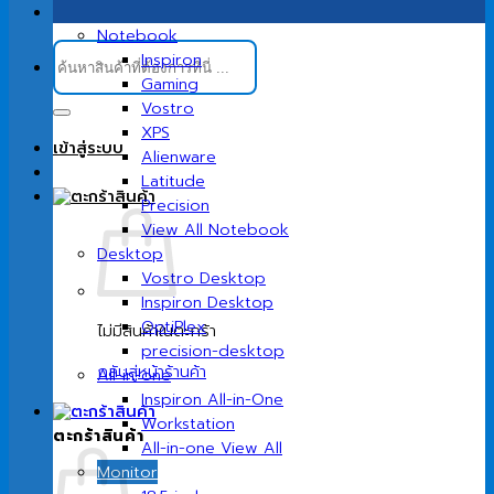
Notebook
ค้นหา:
Inspiron
Gaming
Vostro
XPS
เข้าสู่ระบบ
Alienware
Latitude
Precision
View All Notebook
Desktop
Vostro Desktop
Inspiron Desktop
OptiPlex
ไม่มีสินค้าในตะกร้า
precision-desktop
กลับสู่หน้าร้านค้า
All-in-one
Inspiron All-in-One
Workstation
ตะกร้าสินค้า
All-in-one View All
Monitor