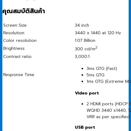
คุณสมบัติสินค้า
Screen Size
34 inch
Resolution
3440 x 1440 at 120 Hz
Color resolution
1.07 Billion
2
Brightness
300 cd/m
Contrast ratio
3,000:1
3ms GTG (Fast)
Response Time
5ms GTG
1ms GTG (Extreme M
Video port
2 HDMI ports (HDCP 1
WQHD 3440 x1440, 120
VRR as per specified 
USB port