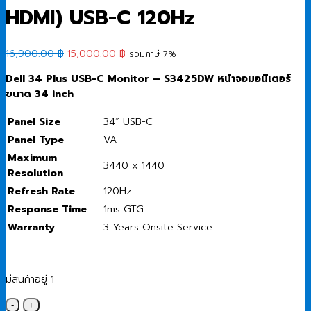
HDMI) USB-C 120Hz
Original
Current
16,900.00
฿
15,000.00
฿
รวมภาษี 7%
price
price
Dell 34 Plus USB-C Monitor – S3425DW
หน้าจอมอนิเตอร์
was:
is:
ขนาด 34 inch
16,900.00 ฿.
15,000.00 ฿.
Panel Size
34” USB-C
Panel Type
VA
Maximum
3440 x 1440
Resolution
Refresh Rate
120Hz
Response Time
1ms GTG
Warranty
3 Years Onsite Service
มีสินค้าอยู่ 1
จำนวน