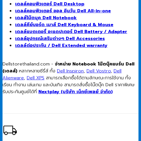
เดลล์คอมพิวเตอร์ Dell Desktop
เดลล์คอมพิวเตอร์ ออล อินวัน Dell All-in-one
เดลล์โน๊ตบุค Dell Notebook
เดลล์คีย์บอร์ด เมาส์ Dell Keyboard & Mouse
เดลล์แบตเตอรี่ อะแดปเตอร์ Dell Battery / Adapter
เดลล์อุปกรณ์เสริมต่างๆ Dell Accessories
เดลล์ต่อประกัน / Dell Extended warranty
Dellstorethailand.com -
จำหน่าย Notebook โน๊ตบุ๊คแบร์น Dell
(เดลล์)
หลากหลายซีรี่ส์ ทั้ง
Dell Inspiron
,
Dell Vostro
,
Dell
Alienware
,
Dell XPS
สามารถเลือกซื้อได้ตามลักษณะการใช้งาน ทั้ง
เรียน ทำงาน เล่นเกม และบันเทิง สามารถสั่งซื้อโน๊ตบุ๊ค Dell ราคาพิเศษ
รับประกันศูนย์ได้ที่
Nextplay (บริษัท เน็กซ์เพลย์ จำกัด)