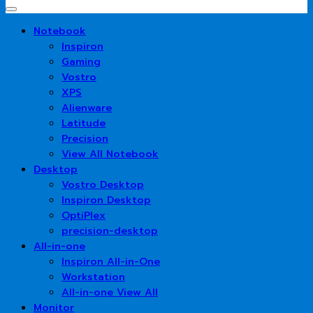
Notebook
Inspiron
Gaming
Vostro
XPS
Alienware
Latitude
Precision
View All Notebook
Desktop
Vostro Desktop
Inspiron Desktop
OptiPlex
precision-desktop
All-in-one
Inspiron All-in-One
Workstation
All-in-one View All
Monitor