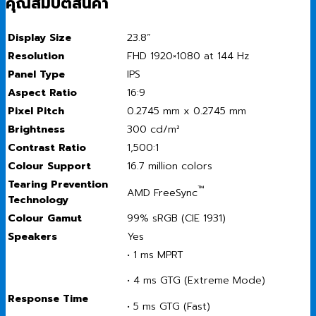
คุณสมบัติสินค้า
Display Size
23.8”
Resolution
FHD 1920×1080 at 144 Hz
Panel Type
IPS
Aspect Ratio
16:9
Pixel Pitch
0.2745 mm x 0.2745 mm
Brightness
300 cd/m²
Contrast Ratio
1,500:1
Colour Support
16.7 million colors
Tearing Prevention
™
AMD FreeSync
Technology
Colour Gamut
99% sRGB (CIE 1931)
Speakers
Yes
• 1 ms MPRT
• 4 ms GTG (Extreme Mode)
Response Time
• 5 ms GTG (Fast)