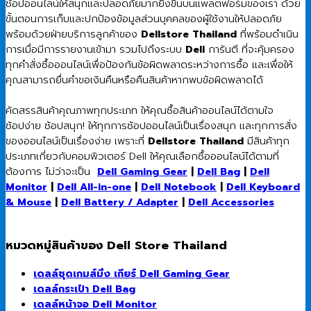
ช้อปออนไลน์ให้สนุกและปลอดภัยมากยิ่งขึ้นบนแพลตฟอร์มของเรา ด้วย
ขั้นตอนการเก็บและปกป้องข้อมูลส่วนบุคคลของผู้ใช้งานให้ปลอดภัย
พร้อมด้วยฝ่ายบริการลูกค้าของ
Dellstore Thailand
ที่พร้อมดำเนิน
การเมื่อมีการรายงานเข้ามา รวมไปถึงระบบ
Dell
การันตี ที่จะคุ้มครอง
ทุกคำสั่งซื้อออนไลน์เพื่อป้องกันข้อผิดพลาดระหว่างการซื้อ และเพื่อให้
คุณสามารถยื่นคำขอเงินคืนหรือคืนสินค้าหากพบข้อผิดพลาดได้
คัดสรรสินค้าคุณภาพทุกประเภท ให้คุณซื้อสินค้าออนไลน์ได้ตามใจ
ช้อปง่าย ช้อปสนุก! ให้ทุกการช้อปออนไลน์เป็นเรื่องสนุก และทุกการสั่ง
ของออนไลน์เป็นเรื่องง่าย เพราะที่
Dellstore Thailand
มีสินค้าทุก
ประเภทเกี่ยวกับคอมพิวเตอร์ Dell ให้คุณเลือกซื้อออนไลน์ได้ตามที่
ต้องการ ไม่ว่าจะเป็น
Dell Gaming Gear
|
Dell Bag
|
Dell
Monitor
|
Dell All-in-one
|
Dell Notebook
|
Dell Keyboard
& Mouse
|
Dell Battery / Adapter
|
Dell Accessories
หมวดหมู่สินค้าของ Dell Store Thailand
เดลล์ชุดเกมส์มิ่ง เกียร์ Dell Gaming Gear
เดลล์กระเป๋า Dell Bag
เดลล์หน้าจอ Dell Monitor