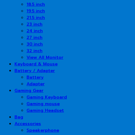
18.5 inch
19.5 inch
21.5 inch
23 inch
24 inch
27 inch
30 inch
32 inch
View All Monitor
Keyboard & Mouse
Battery / Adapter
Battery
Adapter
Gaming Gear
Gaming Keyboard
Gaming mouse
Gaming Headset
Bag
Accessories
Speakerphone