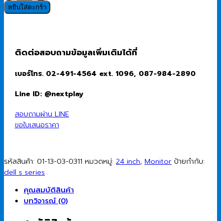
Monitor
หยิบใส่ตะกร้า
(จอ
มอนิเตอร์)
DELL
24
ติดต่อสอบถามข้อมูลเพิ่มเติมได้ที่
Plus
S2425HSM
เบอร์โทร. 02-491-4564 ext. 1096, 087-984-2890
-
23.8"
Line ID: @nextplay
(IPS,
HDMI)
สอบถามผ่าน LINE
144Hz
ขอใบเสนอราคา
ชิ้น
รหัสสินค้า:
01-13-03-0311
หมวดหมู่:
24 inch
,
Monitor
ป้ายกำกับ:
dell s series
คุณสมบัติสินค้า
บทวิจารณ์ (0)