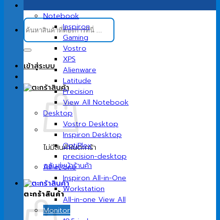
Notebook
ค้นหา:
Inspiron
Gaming
Vostro
XPS
เข้าสู่ระบบ
Alienware
Latitude
Precision
View All Notebook
Desktop
Vostro Desktop
Inspiron Desktop
OptiPlex
ไม่มีสินค้าในตะกร้า
precision-desktop
กลับสู่หน้าร้านค้า
All-in-one
Inspiron All-in-One
Workstation
ตะกร้าสินค้า
All-in-one View All
Monitor