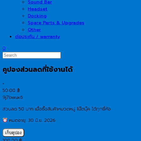
Sound Bar
Headset
Docking
Spare Parts & Upgrades
Other
ต่อประกัน / warranty
0
คูปองส่วนลดที่ใช้งานได้
×
50.00
฿
9j7bwux6
ส่วนลด 50 บาท เมื่อซื้อสินค้าหมวดหมู่ โน๊ตบุ๊ค ได้ทุกยี่ห้อ
หมดอายุ: 30 มิ.ย. 2026
เก็บคูปอง
100.00
฿