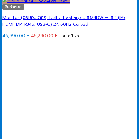
สินค้าหมด
Monitor (จอมอนิเตอร์) Dell UltraSharp U3824DW – 38″ (IPS,
HDMI, DP, RJ45, USB-C) 2K 60Hz Curved
Original
Current
46,990.00
฿
46,290.00
฿
รวมภาษี 7%
price
price
was:
is:
46,990.00 ฿.
46,290.00 ฿.