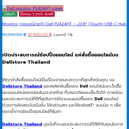
มีสินค้า
ซื้อครบ 5,000 ส่งฟรี
Monitor (จอมอนิเตอร์) Dell P2424HT – 23.8″ (Touch) USB-C Hub
Original
Current
10,990.00
฿
10,900.00
฿
รวมภาษี 7%
price
price
was:
is:
10,990.00 ฿.
10,900.00 ฿.
เปิดประสบการณ์ช้อปปิ้งออนไลน์ แค่สั่งซื้อออนไลน์บน
Dellstore Thailand
ให้ทุกคำสั่งซื้อออนไลน์เป็นเรื่องง่ายและสะดวกที่สุดสำหรับคุณ บน
Dellstore Thailand
แอปพลิเคชันซื้อของ
Dell
ออนไลน์และเว็บซื้อ
ของออนไลน์ยอดนิยมในประเทศไทย ที่ปลอดภัยและเชื่อถือได้ เราพร้อม
มอบประสบการณ์ที่ดีที่สุดในการใช้งานบนแอปซื้อของ
Dell
ออนไลน์
ด้วยการคัดสรรโปรโมชั่น โค้ดส่วนลด และโค้ดส่งฟรี* แบบปัง ๆ เพื่อ
ตอกย้ำการช้อปปิ้งออนไลน์ที่คุ้มค่า
Dellstore Thailand
มุ่งมั่นที่จะมอบประสบการณ์ที่ดีให้กับคุณในการ