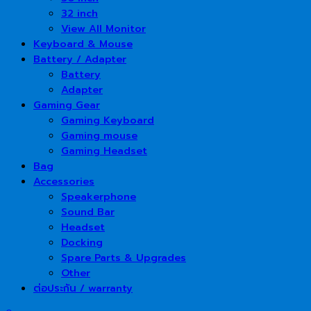
32 inch
View All Monitor
Keyboard & Mouse
Battery / Adapter
Battery
Adapter
Gaming Gear
Gaming Keyboard
Gaming mouse
Gaming Headset
Bag
Accessories
Speakerphone
Sound Bar
Headset
Docking
Spare Parts & Upgrades
Other
ต่อประกัน / warranty