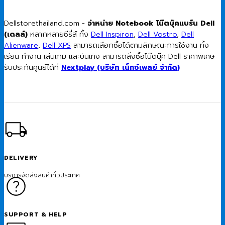
Dellstorethailand.com -
จำหน่าย Notebook โน๊ตบุ๊คแบร์น Dell
(เดลล์)
หลากหลายซีรี่ส์ ทั้ง
Dell Inspiron
,
Dell Vostro
,
Dell
Alienware
,
Dell XPS
สามารถเลือกซื้อได้ตามลักษณะการใช้งาน ทั้ง
เรียน ทำงาน เล่นเกม และบันเทิง สามารถสั่งซื้อโน๊ตบุ๊ค Dell ราคาพิเศษ
รับประกันศูนย์ได้ที่
Nextplay (บริษัท เน็กซ์เพลย์ จำกัด)
DELIVERY
บริการจัดส่งสินค้าทั่วประเทศ
SUPPORT & HELP