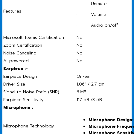
· Unmute
Features
· Volume
· Audio on/off
Microsoft Teams Certification
No
Zoom Certification
No
Noise Canceling
No
AI-powered
No
Earpiece :-
Earpiece Design
On-ear
Driver Size
1.06″ / 2.7 cm
Signal to Noise Ratio (SNR)
61dB
Earpiece Sensitivity
117 dB ±3 dB
Microphone :
Microphone Design:
Microphone Technology
Microphone Freque
Microphone Sensitiv