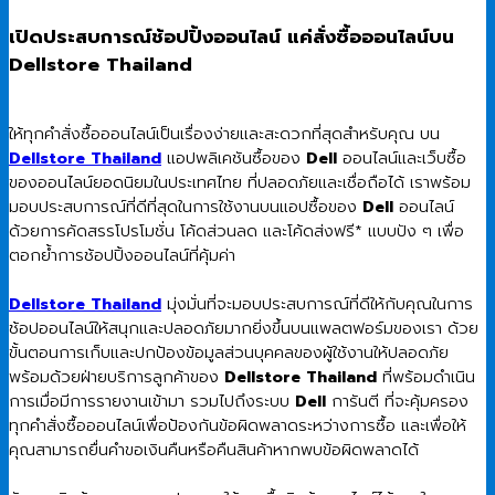
was:
is:
6,200.00 ฿.
4,300.00 ฿.
เปิดประสบการณ์ช้อปปิ้งออนไลน์ แค่สั่งซื้อออนไลน์บน
Dellstore Thailand
ให้ทุกคำสั่งซื้อออนไลน์เป็นเรื่องง่ายและสะดวกที่สุดสำหรับคุณ บน
Dellstore Thailand
แอปพลิเคชันซื้อของ
Dell
ออนไลน์และเว็บซื้อ
ของออนไลน์ยอดนิยมในประเทศไทย ที่ปลอดภัยและเชื่อถือได้ เราพร้อม
มอบประสบการณ์ที่ดีที่สุดในการใช้งานบนแอปซื้อของ
Dell
ออนไลน์
ด้วยการคัดสรรโปรโมชั่น โค้ดส่วนลด และโค้ดส่งฟรี* แบบปัง ๆ เพื่อ
ตอกย้ำการช้อปปิ้งออนไลน์ที่คุ้มค่า
Dellstore Thailand
มุ่งมั่นที่จะมอบประสบการณ์ที่ดีให้กับคุณในการ
ช้อปออนไลน์ให้สนุกและปลอดภัยมากยิ่งขึ้นบนแพลตฟอร์มของเรา ด้วย
ขั้นตอนการเก็บและปกป้องข้อมูลส่วนบุคคลของผู้ใช้งานให้ปลอดภัย
พร้อมด้วยฝ่ายบริการลูกค้าของ
Dellstore Thailand
ที่พร้อมดำเนิน
การเมื่อมีการรายงานเข้ามา รวมไปถึงระบบ
Dell
การันตี ที่จะคุ้มครอง
ทุกคำสั่งซื้อออนไลน์เพื่อป้องกันข้อผิดพลาดระหว่างการซื้อ และเพื่อให้
คุณสามารถยื่นคำขอเงินคืนหรือคืนสินค้าหากพบข้อผิดพลาดได้