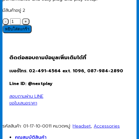
มีสินค้าอยู่ 2
จำนวน
Wired
หยิบใส่ตะกร้า
Headset
(หู
ฟัง
แบบ
ติดต่อสอบถามข้อมูลเพิ่มเติมได้ที่
มี
สาย)
เบอร์โทร. 02-491-4564 ext. 1096, 087-984-2890
Dell
WH125
Line ID: @nextplay
ชิ้น
สอบถามผ่าน LINE
ขอใบเสนอราคา
รหัสสินค้า:
01-17-10-0011
หมวดหมู่:
Headset
,
Accessories
คุณสมบัติสินค้า