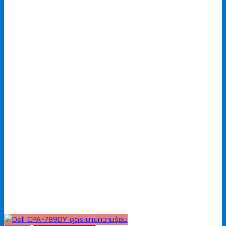
price
price
was:
is:
3,990.00 ฿.
3,400.00 ฿.