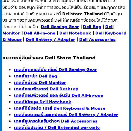
คัดสรรสินค้าคุณภาพทุกประเภท ให้คุณซื้อสินค้าออนไลน์ได้ตามใจ
ช้อปง่าย ช้อปสนุก! ให้ทุกการช้อปออนไลน์เป็นเรื่องสนุก และทุกการสั่ง
ของออนไลน์เป็นเรื่องง่าย เพราะที่
Dellstore Thailand
มีสินค้าทุก
ประเภทเกี่ยวกับคอมพิวเตอร์ Dell ให้คุณเลือกซื้อออนไลน์ได้ตามที่
ต้องการ ไม่ว่าจะเป็น
Dell Gaming Gear
|
Dell Bag
|
Dell
Monitor
|
Dell All-in-one
|
Dell Notebook
|
Dell Keyboard
& Mouse
|
Dell Battery / Adapter
|
Dell Accessories
หมวดหมู่สินค้าของ Dell Store Thailand
เดลล์ชุดเกมส์มิ่ง เกียร์ Dell Gaming Gear
เดลล์กระเป๋า Dell Bag
เดลล์หน้าจอ Dell Monitor
เดลล์คอมพิวเตอร์ Dell Desktop
เดลล์คอมพิวเตอร์ ออล อินวัน Dell All-in-one
เดลล์โน๊ตบุค Dell Notebook
เดลล์คีย์บอร์ด เมาส์ Dell Keyboard & Mouse
เดลล์แบตเตอรี่ อะแดปเตอร์ Dell Battery / Adapter
เดลล์อุปกรณ์เสริมต่างๆ Dell Accessories
เดลล์ต่อประกัน / Dell Extended warranty