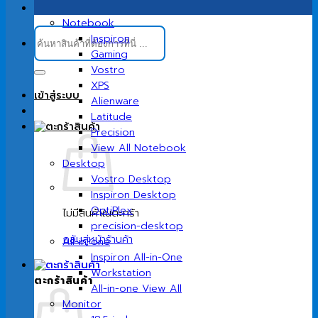
Notebook
ค้นหา:
Inspiron
Gaming
Vostro
XPS
เข้าสู่ระบบ
Alienware
Latitude
Precision
View All Notebook
Desktop
Vostro Desktop
Inspiron Desktop
OptiPlex
ไม่มีสินค้าในตะกร้า
precision-desktop
กลับสู่หน้าร้านค้า
All-in-one
Inspiron All-in-One
Workstation
ตะกร้าสินค้า
All-in-one View All
Monitor