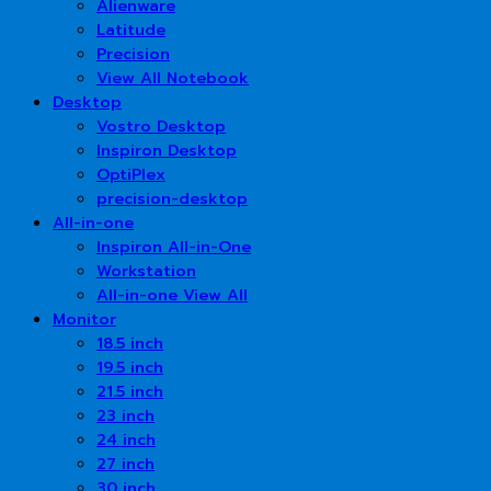
Alienware
Latitude
Precision
View All Notebook
Desktop
Vostro Desktop
Inspiron Desktop
OptiPlex
precision-desktop
All-in-one
Inspiron All-in-One
Workstation
All-in-one View All
Monitor
18.5 inch
19.5 inch
21.5 inch
23 inch
24 inch
27 inch
30 inch