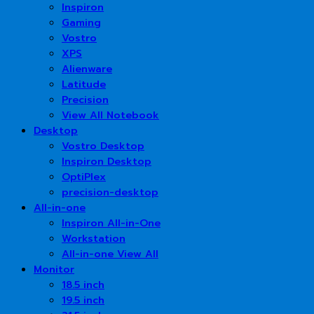
Inspiron
Gaming
Vostro
XPS
Alienware
Latitude
Precision
View All Notebook
Desktop
Vostro Desktop
Inspiron Desktop
OptiPlex
precision-desktop
All-in-one
Inspiron All-in-One
Workstation
All-in-one View All
Monitor
18.5 inch
19.5 inch