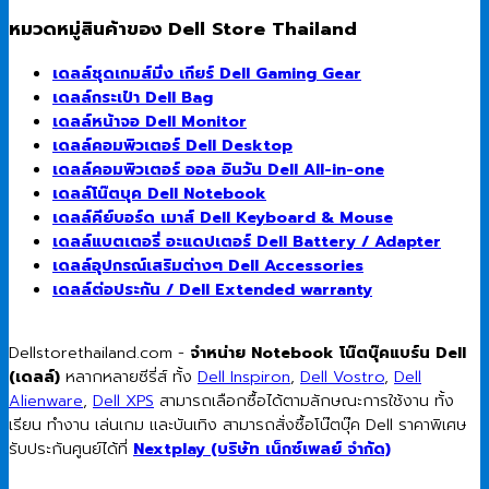
หมวดหมู่สินค้าของ Dell Store Thailand
เดลล์ชุดเกมส์มิ่ง เกียร์ Dell Gaming Gear
เดลล์กระเป๋า Dell Bag
เดลล์หน้าจอ Dell Monitor
เดลล์คอมพิวเตอร์ Dell Desktop
เดลล์คอมพิวเตอร์ ออล อินวัน Dell All-in-one
เดลล์โน๊ตบุค Dell Notebook
เดลล์คีย์บอร์ด เมาส์ Dell Keyboard & Mouse
เดลล์แบตเตอรี่ อะแดปเตอร์ Dell Battery / Adapter
เดลล์อุปกรณ์เสริมต่างๆ Dell Accessories
เดลล์ต่อประกัน / Dell Extended warranty
Dellstorethailand.com -
จำหน่าย Notebook โน๊ตบุ๊คแบร์น Dell
(เดลล์)
หลากหลายซีรี่ส์ ทั้ง
Dell Inspiron
,
Dell Vostro
,
Dell
Alienware
,
Dell XPS
สามารถเลือกซื้อได้ตามลักษณะการใช้งาน ทั้ง
เรียน ทำงาน เล่นเกม และบันเทิง สามารถสั่งซื้อโน๊ตบุ๊ค Dell ราคาพิเศษ
รับประกันศูนย์ได้ที่
Nextplay (บริษัท เน็กซ์เพลย์ จำกัด)