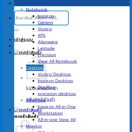
Notebook
ค้นหา:
Inspiron
Gaming
Vostro
XPS
เข้าสู่ระบบ
Alienware
Latitude
Precision
View All Notebook
Desktop
Vostro Desktop
Inspiron Desktop
OptiPlex
ไม่มีสินค้าในตะกร้า
precision-desktop
กลับสู่หน้าร้านค้า
All-in-one
Inspiron All-in-One
Workstation
ตะกร้าสินค้า
All-in-one View All
Monitor