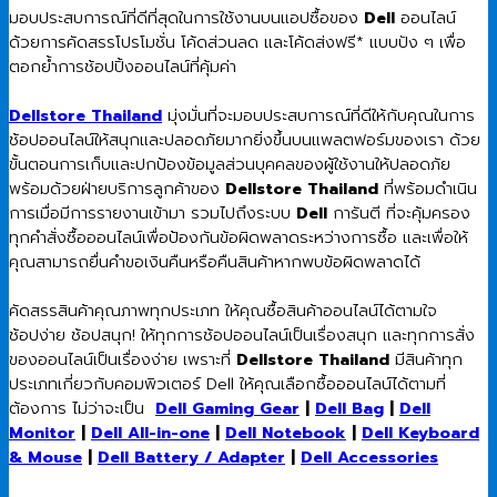
มอบประสบการณ์ที่ดีที่สุดในการใช้งานบนแอปซื้อของ
Dell
ออนไลน์
ด้วยการคัดสรรโปรโมชั่น โค้ดส่วนลด และโค้ดส่งฟรี* แบบปัง ๆ เพื่อ
ตอกย้ำการช้อปปิ้งออนไลน์ที่คุ้มค่า
Dellstore Thailand
มุ่งมั่นที่จะมอบประสบการณ์ที่ดีให้กับคุณในการ
ช้อปออนไลน์ให้สนุกและปลอดภัยมากยิ่งขึ้นบนแพลตฟอร์มของเรา ด้วย
ขั้นตอนการเก็บและปกป้องข้อมูลส่วนบุคคลของผู้ใช้งานให้ปลอดภัย
พร้อมด้วยฝ่ายบริการลูกค้าของ
Dellstore Thailand
ที่พร้อมดำเนิน
การเมื่อมีการรายงานเข้ามา รวมไปถึงระบบ
Dell
การันตี ที่จะคุ้มครอง
ทุกคำสั่งซื้อออนไลน์เพื่อป้องกันข้อผิดพลาดระหว่างการซื้อ และเพื่อให้
คุณสามารถยื่นคำขอเงินคืนหรือคืนสินค้าหากพบข้อผิดพลาดได้
คัดสรรสินค้าคุณภาพทุกประเภท ให้คุณซื้อสินค้าออนไลน์ได้ตามใจ
ช้อปง่าย ช้อปสนุก! ให้ทุกการช้อปออนไลน์เป็นเรื่องสนุก และทุกการสั่ง
ของออนไลน์เป็นเรื่องง่าย เพราะที่
Dellstore Thailand
มีสินค้าทุก
ประเภทเกี่ยวกับคอมพิวเตอร์ Dell ให้คุณเลือกซื้อออนไลน์ได้ตามที่
ต้องการ ไม่ว่าจะเป็น
Dell Gaming Gear
|
Dell Bag
|
Dell
Monitor
|
Dell All-in-one
|
Dell Notebook
|
Dell Keyboard
& Mouse
|
Dell Battery / Adapter
|
Dell Accessories