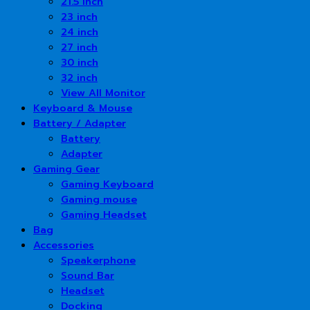
21.5 inch
23 inch
24 inch
27 inch
30 inch
32 inch
View All Monitor
Keyboard & Mouse
Battery / Adapter
Battery
Adapter
Gaming Gear
Gaming Keyboard
Gaming mouse
Gaming Headset
Bag
Accessories
Speakerphone
Sound Bar
Headset
Docking