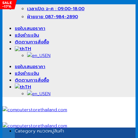
SALE
-17%
ข้าม
เวลาเปิด จ-ศ : 09.00-18.00
ไป
ฝ่ายขาย 087-984-2890
ยัง
เนื้อหา
ขอใบเสนอราคา
แจ้งชำระเงิน
ติดตามการสั่งซื้อ
TH
EN
ขอใบเสนอราคา
แจ้งชำระเงิน
ติดตามการสั่งซื้อ
TH
EN
Category
หมวดหมู่สินค้า