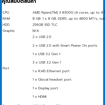
คุณสมบัติสินค้า
CPU
AMD Ryzen(TM) 3 8300G (4 cores, up to 4.
RAM
8 GB: 1 x 8 GB, DDR5, up to 4800 MT/s, no
HDD
256GB SSD TLC
Graphic
N/A
2 x USB 2.0
2 x USB 2.0 with Smart Power On ports
1 x USB 3.2 Gen 1
3 x USB 3.2 Gen 1
Port
1 x RJ45 Ethernet port
1 x Glocal headset port
1 x Display port
1 x HDMI