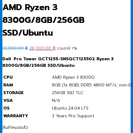
AMD Ryzen 3
8300G/8GB/256GB
SSD/Ubuntu
Original
Current
33,800.00
฿
28,000.00
฿
รวมภาษี 7%
price
price
Dell Pro Tower QCT1255-SNSQCT125502 Ryzen 3
was:
is:
8300G/8GB/256GB SSD/Ubuntu
33,800.00 ฿.
28,000.00 ฿.
CPU
AMD Ryzen 3 8300G
RAM
8GB (1x 8GB) DDR5 4800 MT/s; non-E
STORAGE
256GB SSD TLC
VGA
N/A
OS
Ubuntu 24.04 LTS
WARRANTY
3 Years Pro Support
สินค้าหมดแล้ว