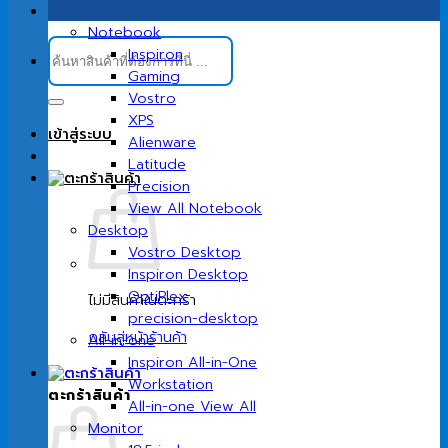
Notebook
ค้นหา:
Inspiron
Gaming
Vostro
XPS
เข้าสู่ระบบ
Alienware
Latitude
Precision
View All Notebook
Desktop
Vostro Desktop
Inspiron Desktop
OptiPlex
ไม่มีสินค้าในตะกร้า
precision-desktop
กลับสู่หน้าร้านค้า
All-in-one
Inspiron All-in-One
Workstation
ตะกร้าสินค้า
All-in-one View All
Monitor