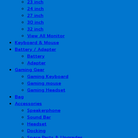
23 inch
24 inch
27 inch
30 inch
32 inch
View All Monitor
Keyboard & Mouse
Battery / Adapter
Battery
Adapter
Gaming Gear
Gaming Keyboard
Gaming mouse
Gaming Headset
Bag
Accessories
Speakerphone
Sound Bar
Headset
Docking
Spare Parts & Upgrades