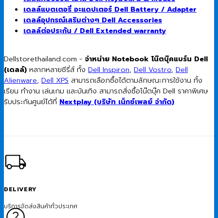
เดลล์แบตเตอรี่ อะแดปเตอร์ Dell Battery / Adapter
เดลล์อุปกรณ์เสริมต่างๆ Dell Accessories
เดลล์ต่อประกัน / Dell Extended warranty
Dellstorethailand.com -
จำหน่าย Notebook โน๊ตบุ๊คแบร์น Dell
(เดลล์)
หลากหลายซีรี่ส์ ทั้ง
Dell Inspiron
,
Dell Vostro
,
Dell
Alienware
,
Dell XPS
สามารถเลือกซื้อได้ตามลักษณะการใช้งาน ทั้ง
เรียน ทำงาน เล่นเกม และบันเทิง สามารถสั่งซื้อโน๊ตบุ๊ค Dell ราคาพิเศษ
รับประกันศูนย์ได้ที่
Nextplay (บริษัท เน็กซ์เพลย์ จำกัด)
DELIVERY
บริการจัดส่งสินค้าทั่วประเทศ