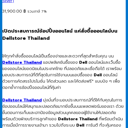
Silver)
31,900.00
฿
รวมภาษี 7%
เปิดประสบการณ์ช้อปปิ้งออนไลน์ แค่สั่งซื้อออนไลน์บน
Dellstore Thailand
ให้ทุกคำสั่งซื้อออนไลน์เป็นเรื่องง่ายและสะดวกที่สุดสำหรับคุณ บน
Dellstore Thailand
แอปพลิเคชันซื้อของ
Dell
ออนไลน์และเว็บซื้อ
ของออนไลน์ยอดนิยมในประเทศไทย ที่ปลอดภัยและเชื่อถือได้ เราพร้อม
มอบประสบการณ์ที่ดีที่สุดในการใช้งานบนแอปซื้อของ
Dell
ออนไลน์
ด้วยการคัดสรรโปรโมชั่น โค้ดส่วนลด และโค้ดส่งฟรี* แบบปัง ๆ เพื่อ
ตอกย้ำการช้อปปิ้งออนไลน์ที่คุ้มค่า
Dellstore Thailand
มุ่งมั่นที่จะมอบประสบการณ์ที่ดีให้กับคุณในการ
ช้อปออนไลน์ให้สนุกและปลอดภัยมากยิ่งขึ้นบนแพลตฟอร์มของเรา ด้วย
ขั้นตอนการเก็บและปกป้องข้อมูลส่วนบุคคลของผู้ใช้งานให้ปลอดภัย
พร้อมด้วยฝ่ายบริการลูกค้าของ
Dellstore Thailand
ที่พร้อมดำเนิน
การเมื่อมีการรายงานเข้ามา รวมไปถึงระบบ
Dell
การันตี ที่จะคุ้มครอง