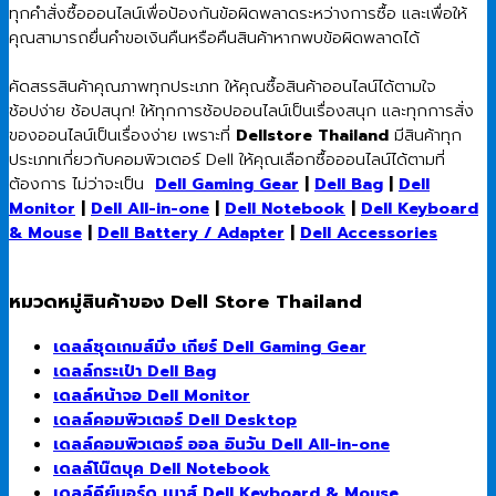
ทุกคำสั่งซื้อออนไลน์เพื่อป้องกันข้อผิดพลาดระหว่างการซื้อ และเพื่อให้
คุณสามารถยื่นคำขอเงินคืนหรือคืนสินค้าหากพบข้อผิดพลาดได้
คัดสรรสินค้าคุณภาพทุกประเภท ให้คุณซื้อสินค้าออนไลน์ได้ตามใจ
ช้อปง่าย ช้อปสนุก! ให้ทุกการช้อปออนไลน์เป็นเรื่องสนุก และทุกการสั่ง
ของออนไลน์เป็นเรื่องง่าย เพราะที่
Dellstore Thailand
มีสินค้าทุก
ประเภทเกี่ยวกับคอมพิวเตอร์ Dell ให้คุณเลือกซื้อออนไลน์ได้ตามที่
ต้องการ ไม่ว่าจะเป็น
Dell Gaming Gear
|
Dell Bag
|
Dell
Monitor
|
Dell All-in-one
|
Dell Notebook
|
Dell Keyboard
& Mouse
|
Dell Battery / Adapter
|
Dell Accessories
หมวดหมู่สินค้าของ Dell Store Thailand
เดลล์ชุดเกมส์มิ่ง เกียร์ Dell Gaming Gear
เดลล์กระเป๋า Dell Bag
เดลล์หน้าจอ Dell Monitor
เดลล์คอมพิวเตอร์ Dell Desktop
เดลล์คอมพิวเตอร์ ออล อินวัน Dell All-in-one
เดลล์โน๊ตบุค Dell Notebook
เดลล์คีย์บอร์ด เมาส์ Dell Keyboard & Mouse