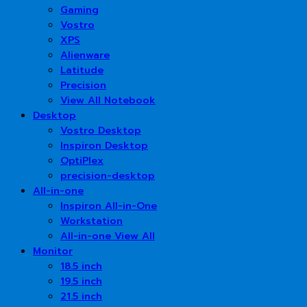
Gaming
Vostro
XPS
Alienware
Latitude
Precision
View All Notebook
Desktop
Vostro Desktop
Inspiron Desktop
OptiPlex
precision-desktop
All-in-one
Inspiron All-in-One
Workstation
All-in-one View All
Monitor
18.5 inch
19.5 inch
21.5 inch