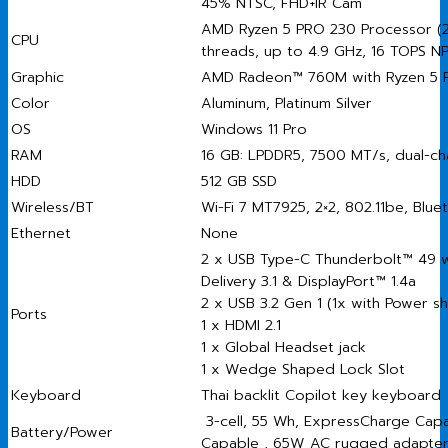
45% NTSC, FHD+IR Cam
AMD Ryzen 5 PRO 230 Processor (2
CPU
threads, up to 4.9 GHz, 16 TOPS N
Graphic
AMD Radeon™ 760M with Ryzen 5 
Color
Aluminum, Platinum Silver
OS
Windows 11 Pro
RAM
16 GB: LPDDR5, 7500 MT/s, dual-ch
HDD
512 GB SSD
Wireless/BT
Wi-Fi 7 MT7925, 2×2, 802.11be, Blue
Ethernet
None
2 x USB Type-C Thunderbolt™ 49 
Delivery 3.1 & DisplayPort™ 1.4a
2 x USB 3.2 Gen 1 (1x with Power sh
Ports
1 x HDMI 2.1
1 x Global Headset jack
1 x Wedge Shaped Lock Slot
Keyboard
Thai backlit Copilot key keyboard
3-cell, 55 Wh, ExpressCharge Cap
Battery/Power
Capable , 65W AC rugged adapter,