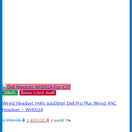
มีสินค้า
ซื้อครบ 5,000 ส่งฟรี
Wired Headset (หูฟัง แบบมีสาย) Dell Pro Plus Wired ANC
Headset – WH5024
Original
Current
3,990.00
฿
3,400.00
฿
รวมภาษี 7%
price
price