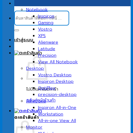
Notebook
ค้นหา:
Inspiron
Gaming
Vostro
XPS
เข้าสู่ระบบ
Alienware
Latitude
Precision
View All Notebook
Desktop
Vostro Desktop
Inspiron Desktop
OptiPlex
ไม่มีสินค้าในตะกร้า
precision-desktop
กลับสู่หน้าร้านค้า
All-in-one
Inspiron All-in-One
Workstation
ตะกร้าสินค้า
All-in-one View All
Monitor