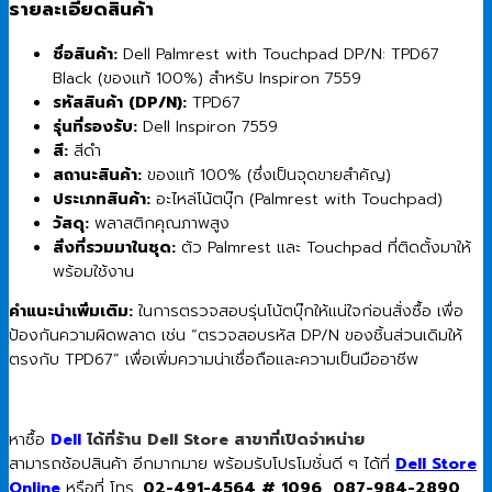
รายละเอียดสินค้า
ชื่อสินค้า:
Dell Palmrest with Touchpad DP/N: TPD67
Black (ของแท้ 100%) สำหรับ Inspiron 7559
รหัสสินค้า (DP/N):
TPD67
รุ่นที่รองรับ:
Dell Inspiron 7559
สี:
สีดำ
สถานะสินค้า:
ของแท้ 100% (ซึ่งเป็นจุดขายสำคัญ)
ประเภทสินค้า:
อะไหล่โน้ตบุ๊ก (Palmrest with Touchpad)
วัสดุ:
พลาสติกคุณภาพสูง
สิ่งที่รวมมาในชุด:
ตัว Palmrest และ Touchpad ที่ติดตั้งมาให้
พร้อมใช้งาน
คำแนะนำเพิ่มเติม:
ในการตรวจสอบรุ่นโน้ตบุ๊กให้แน่ใจก่อนสั่งซื้อ เพื่อ
ป้องกันความผิดพลาด เช่น “ตรวจสอบรหัส DP/N ของชิ้นส่วนเดิมให้
ตรงกับ TPD67” เพื่อเพิ่มความน่าเชื่อถือและความเป็นมืออาชีพ
หาซื้อ
Dell
ได้ที่ร้าน Dell Store สาขาที่เปิดจำหน่าย
สามารถช้อปสินค้า อีกมากมาย พร้อมรับโปรโมชั่นดี ๆ ได้ที่
Dell Store
Online
หรือที่ โทร.
02-491-4564 # 1096, 087-984-2890,