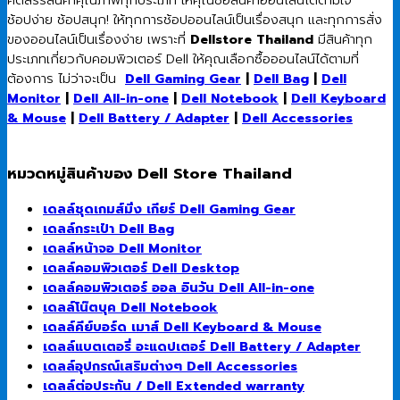
ช้อปง่าย ช้อปสนุก! ให้ทุกการช้อปออนไลน์เป็นเรื่องสนุก และทุกการสั่ง
ของออนไลน์เป็นเรื่องง่าย เพราะที่
Dellstore Thailand
มีสินค้าทุก
ประเภทเกี่ยวกับคอมพิวเตอร์ Dell ให้คุณเลือกซื้อออนไลน์ได้ตามที่
ต้องการ ไม่ว่าจะเป็น
Dell Gaming Gear
|
Dell Bag
|
Dell
Monitor
|
Dell All-in-one
|
Dell Notebook
|
Dell Keyboard
& Mouse
|
Dell Battery / Adapter
|
Dell Accessories
หมวดหมู่สินค้าของ Dell Store Thailand
เดลล์ชุดเกมส์มิ่ง เกียร์ Dell Gaming Gear
เดลล์กระเป๋า Dell Bag
เดลล์หน้าจอ Dell Monitor
เดลล์คอมพิวเตอร์ Dell Desktop
เดลล์คอมพิวเตอร์ ออล อินวัน Dell All-in-one
เดลล์โน๊ตบุค Dell Notebook
เดลล์คีย์บอร์ด เมาส์ Dell Keyboard & Mouse
เดลล์แบตเตอรี่ อะแดปเตอร์ Dell Battery / Adapter
เดลล์อุปกรณ์เสริมต่างๆ Dell Accessories
เดลล์ต่อประกัน / Dell Extended warranty