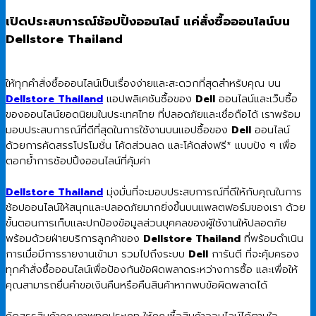
was:
is:
3,990.00 ฿.
3,400.00 ฿.
เปิดประสบการณ์ช้อปปิ้งออนไลน์ แค่สั่งซื้อออนไลน์บน
Dellstore Thailand
ให้ทุกคำสั่งซื้อออนไลน์เป็นเรื่องง่ายและสะดวกที่สุดสำหรับคุณ บน
Dellstore Thailand
แอปพลิเคชันซื้อของ
Dell
ออนไลน์และเว็บซื้อ
ของออนไลน์ยอดนิยมในประเทศไทย ที่ปลอดภัยและเชื่อถือได้ เราพร้อม
มอบประสบการณ์ที่ดีที่สุดในการใช้งานบนแอปซื้อของ
Dell
ออนไลน์
ด้วยการคัดสรรโปรโมชั่น โค้ดส่วนลด และโค้ดส่งฟรี* แบบปัง ๆ เพื่อ
ตอกย้ำการช้อปปิ้งออนไลน์ที่คุ้มค่า
Dellstore Thailand
มุ่งมั่นที่จะมอบประสบการณ์ที่ดีให้กับคุณในการ
ช้อปออนไลน์ให้สนุกและปลอดภัยมากยิ่งขึ้นบนแพลตฟอร์มของเรา ด้วย
ขั้นตอนการเก็บและปกป้องข้อมูลส่วนบุคคลของผู้ใช้งานให้ปลอดภัย
พร้อมด้วยฝ่ายบริการลูกค้าของ
Dellstore Thailand
ที่พร้อมดำเนิน
การเมื่อมีการรายงานเข้ามา รวมไปถึงระบบ
Dell
การันตี ที่จะคุ้มครอง
ทุกคำสั่งซื้อออนไลน์เพื่อป้องกันข้อผิดพลาดระหว่างการซื้อ และเพื่อให้
คุณสามารถยื่นคำขอเงินคืนหรือคืนสินค้าหากพบข้อผิดพลาดได้
คัดสรรสินค้าคุณภาพทุกประเภท ให้คุณซื้อสินค้าออนไลน์ได้ตามใจ