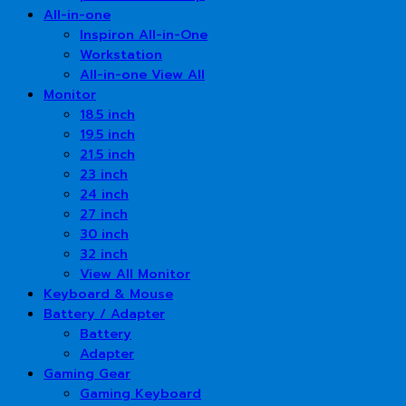
All-in-one
Inspiron All-in-One
Workstation
All-in-one View All
Monitor
18.5 inch
19.5 inch
21.5 inch
23 inch
24 inch
27 inch
30 inch
32 inch
View All Monitor
Keyboard & Mouse
Battery / Adapter
Battery
Adapter
Gaming Gear
Gaming Keyboard