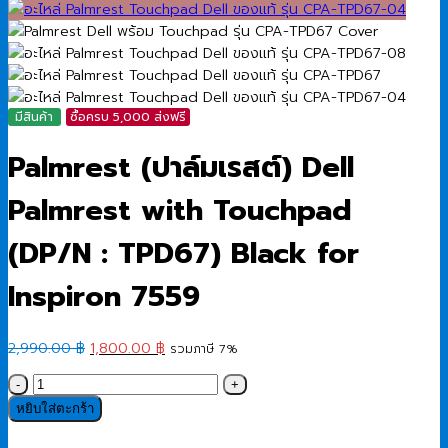
มีสินค้า
ซื้อครบ 5,000 ส่งฟรี
Palmrest (ปาล์มเรสต์) Dell
Palmrest with Touchpad
(DP/N : TPD67) Black for
Inspiron 7559
Original
Current
2,990.00
฿
1,800.00
฿
รวมภาษี 7%
price
price
จำนวน
was:
is:
Palmrest
หยิบใส่ตะกร้า
2,990.00 ฿.
1,800.00 ฿.
(ปาล์ม