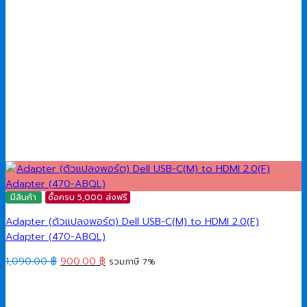
มีสินค้า
ซื้อครบ 5,000 ส่งฟรี
Adapter (ตัวแปลงพอร์ต) Dell USB-C(M) to HDMI 2.0(F)
Adapter (470-ABQL)
Original
Current
1,090.00
฿
900.00
฿
รวมภาษี 7%
price
price
was:
is:
1,090.00 ฿.
900.00 ฿.