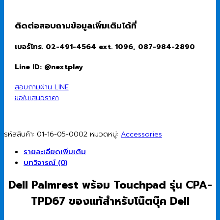
เรสต์)
Dell
Palmrest
ติดต่อสอบถามข้อมูลเพิ่มเติมได้ที่
with
Touchpad
เบอร์โทร. 02-491-4564 ext. 1096, 087-984-2890
(DP/N
:
Line ID: @nextplay
TPD67)
Black
สอบถามผ่าน LINE
for
ขอใบเสนอราคา
Inspiron
7559
ชิ้น
รหัสสินค้า:
01-16-05-0002
หมวดหมู่:
Accessories
รายละเอียดเพิ่มเติม
บทวิจารณ์ (0)
Dell Palmrest พร้อม Touchpad รุ่น CPA-
TPD67 ของแท้สำหรับโน๊ตบุ๊ค Dell