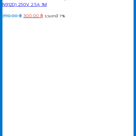
N912D) 250V 2.5A 1M
Original
Current
390.00
฿
300.00
฿
รวมภาษี 7%
price
price
was:
is:
390.00 ฿.
300.00 ฿.