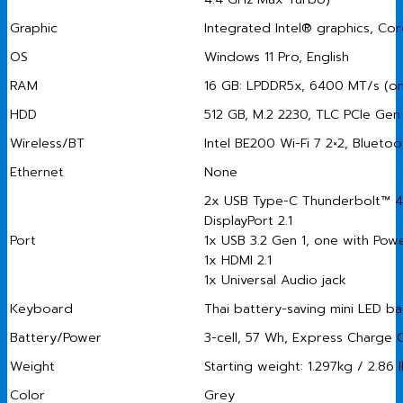
Graphic
Integrated Intel® graphics, Cor
OS
Windows 11 Pro, English
RAM
16 GB: LPDDR5x, 6400 MT/s (o
HDD
512 GB, M.2 2230, TLC PCIe Ge
Wireless/BT
Intel BE200 Wi-Fi 7 2×2, Blueto
Ethernet
None
2x USB Type-C Thunderbolt™ 4.
DisplayPort 2.1
Port
1x USB 3.2 Gen 1, one with Pow
1x HDMI 2.1
1x Universal Audio jack
Keyboard
Thai battery-saving mini LED b
Battery/Power
3-cell, 57 Wh, Express Charge
Weight
Starting weight: 1.297kg / 2.86 
Color
Grey