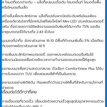
4 โหมดที่แตกต่างกัน – แล็ปท็อปแบบดั้งเดิม โหมดเต็นท์ โหมดตั้งพื้น
หรือโหมดแท็บเล็ต
สร้างขึ้นเพื่อประสิทธิภาพ: แล็ปท็อปเชิงพาณิชย์ระดับพรีเมียมเพียง
เครื่องเดียวในโลกที่มีเทคโนโลยีไฟแบ็คไลท์ Mini-LED ประหยัดแบตเตอรี่
เสริม ซึ่งช่วยลดการใช้พลังงานของแป้นพิมพ์ได้มากถึง 75% และยืด
อายุแบตเตอรี่ได้นานถึง 2.43 ชั่วโมง
มุมมองที่น่าทึ่ง: อัตราส่วนภาพ 16:10 มีพื้นที่ทำงานเพิ่มขึ้น 5% เมื่อเทียบ
กับจอภาพอัตราส่วนภาพ 16:9
การเพิ่มประสิทธิภาพแบตเตอรี่: จอภาพประหยัดแบตเตอรี่เสริมใช้
พลังงานน้อยลงเพื่อช่วยยืดเวลาการทำงานของแบตเตอรี่ให้สูงสุด
ออกแบบมาเพื่อความสะดวกสบาย: ตัวเลือก ComfortView Plus ได้รับ
การรับรองจาก TUV เพื่อลดแสงสีฟ้าที่เป็นอันตราย
ออกแบบอย่างพิถีพิถัน: ทัชแพดที่กว้างขวางให้พื้นที่สำหรับการนำทางที่
ง่ายดาย
เชื่อมต่อได้ดีกว่าที่เคย
การเชื่อมต่อที่รวดเร็ว: เชื่อมต่อด้วยความเร็วสูงสุดในอุตสาหกรรมด้วย
การ์ดไร้สายที่รองรับ WiFi 7