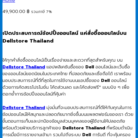
Home
49,900.00
฿
รวมภาษี 7%
เปิดประสบการณ์ช้อปปิ้งออนไลน์ แค่สั่งซื้อออนไลน์บน
Dellstore Thailand
ให้ทุกคำสั่งซื้อออนไลน์เป็นเรื่องง่ายและสะดวกที่สุดสำหรับคุณ บน
Dellstore Thailand
แอปพลิเคชันซื้อของ
Dell
ออนไลน์และเว็บซื้อ
ของออนไลน์ยอดนิยมในประเทศไทย ที่ปลอดภัยและเชื่อถือได้ เราพร้อม
มอบประสบการณ์ที่ดีที่สุดในการใช้งานบนแอปซื้อของ
Dell
ออนไลน์
ด้วยการคัดสรรโปรโมชั่น โค้ดส่วนลด และโค้ดส่งฟรี* แบบปัง ๆ เพื่อ
ตอกย้ำการช้อปปิ้งออนไลน์ที่คุ้มค่า
Dellstore Thailand
มุ่งมั่นที่จะมอบประสบการณ์ที่ดีให้กับคุณในการ
ช้อปออนไลน์ให้สนุกและปลอดภัยมากยิ่งขึ้นบนแพลตฟอร์มของเรา ด้วย
ขั้นตอนการเก็บและปกป้องข้อมูลส่วนบุคคลของผู้ใช้งานให้ปลอดภัย
พร้อมด้วยฝ่ายบริการลูกค้าของ
Dellstore Thailand
ที่พร้อมดำเนิน
การเมื่อมีการรายงานเข้ามา รวมไปถึงระบบ
Dell
การันตี ที่จะคุ้มครอง