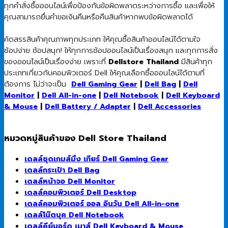
ทุกคำสั่งซื้อออนไลน์เพื่อป้องกันข้อผิดพลาดระหว่างการซื้อ และเพื่อให้
คุณสามารถยื่นคำขอเงินคืนหรือคืนสินค้าหากพบข้อผิดพลาดได้
คัดสรรสินค้าคุณภาพทุกประเภท ให้คุณซื้อสินค้าออนไลน์ได้ตามใจ
ช้อปง่าย ช้อปสนุก! ให้ทุกการช้อปออนไลน์เป็นเรื่องสนุก และทุกการสั่ง
ของออนไลน์เป็นเรื่องง่าย เพราะที่
Dellstore Thailand
มีสินค้าทุก
ประเภทเกี่ยวกับคอมพิวเตอร์ Dell ให้คุณเลือกซื้อออนไลน์ได้ตามที่
ต้องการ ไม่ว่าจะเป็น
Dell Gaming Gear
|
Dell Bag
|
Dell
Monitor
|
Dell All-in-one
|
Dell Notebook
|
Dell Keyboard
& Mouse
|
Dell Battery / Adapter
|
Dell Accessories
หมวดหมู่สินค้าของ Dell Store Thailand
เดลล์ชุดเกมส์มิ่ง เกียร์ Dell Gaming Gear
เดลล์กระเป๋า Dell Bag
เดลล์หน้าจอ Dell Monitor
เดลล์คอมพิวเตอร์ Dell Desktop
เดลล์คอมพิวเตอร์ ออล อินวัน Dell All-in-one
เดลล์โน๊ตบุค Dell Notebook
เดลล์คีย์บอร์ด เมาส์ Dell Keyboard & Mouse