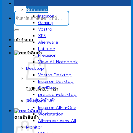
Notebook
ค้นหา:
Inspiron
Gaming
Vostro
XPS
เข้าสู่ระบบ
Alienware
Latitude
Precision
View All Notebook
Desktop
Vostro Desktop
Inspiron Desktop
OptiPlex
ไม่มีสินค้าในตะกร้า
precision-desktop
กลับสู่หน้าร้านค้า
All-in-one
Inspiron All-in-One
Workstation
ตะกร้าสินค้า
All-in-one View All
Monitor