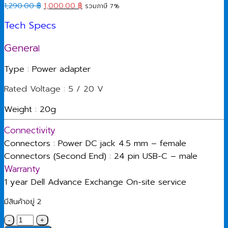
Original
Current
1,290.00
฿
1,000.00
฿
รวมภาษี 7%
price
price
Tech Specs
was:
is:
1,290.00 ฿.
1,000.00 ฿.
Genera
l
Type : Power adapter
Rated Voltage : 5 / 20 V
Weight : 20g
Connectivity
Connectors : Power DC jack 4.5 mm – female
Connectors (Second End) : 24 pin USB-C – male
Warranty
1 year Dell Advance Exchange On-site service
มีสินค้าอยู่ 2
จำนวน