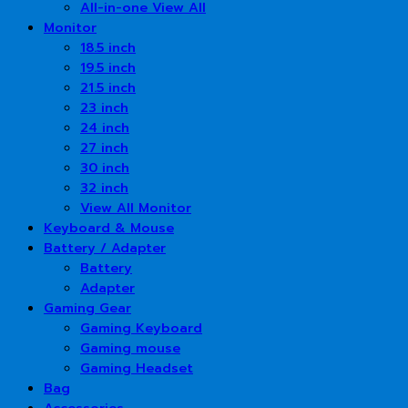
All-in-one View All
Monitor
18.5 inch
19.5 inch
21.5 inch
23 inch
24 inch
27 inch
30 inch
32 inch
View All Monitor
Keyboard & Mouse
Battery / Adapter
Battery
Adapter
Gaming Gear
Gaming Keyboard
Gaming mouse
Gaming Headset
Bag
Accessories