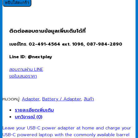
Dongle
หยิบใส่ตะกร้า
(ตัว
แปลง
พอร์ต)
Dell
ติดต่อสอบถามข้อมูลเพิ่มเติมได้ที่
65W
Dongle
เบอร์โทร. 02-491-4564 ext. 1096, 087-984-2890
DC
with
Line ID: @nextplay
4.5mm
to
สอบถามผ่าน LINE
Type
ขอใบเสนอราคา
C
ชิ้น
หมวดหมู่:
Adapter
,
Battery / Adapter
,
สินค้า
รายละเอียดเพิ่มเติม
บทวิจารณ์ (0)
Leave your USB-C power adapter at home and charge your
USB-C powered laptop with the commonly available barrel