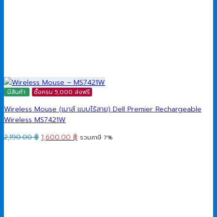
มีสินค้า
ซื้อครบ 5,000 ส่งฟรี
Wireless Mouse (เมาส์ แบบไร้สาย) Dell Premier Rechargeable
Wireless MS7421W
Original
Current
2,190.00
฿
1,600.00
฿
รวมภาษี 7%
price
price
was:
is:
2,190.00 ฿.
1,600.00 ฿.