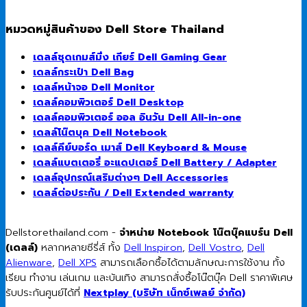
หมวดหมู่สินค้าของ Dell Store Thailand
เดลล์ชุดเกมส์มิ่ง เกียร์ Dell Gaming Gear
เดลล์กระเป๋า Dell Bag
เดลล์หน้าจอ Dell Monitor
เดลล์คอมพิวเตอร์ Dell Desktop
เดลล์คอมพิวเตอร์ ออล อินวัน Dell All-in-one
เดลล์โน๊ตบุค Dell Notebook
เดลล์คีย์บอร์ด เมาส์ Dell Keyboard & Mouse
เดลล์แบตเตอรี่ อะแดปเตอร์ Dell Battery / Adapter
เดลล์อุปกรณ์เสริมต่างๆ Dell Accessories
เดลล์ต่อประกัน / Dell Extended warranty
Dellstorethailand.com -
จำหน่าย Notebook โน๊ตบุ๊คแบร์น Dell
(เดลล์)
หลากหลายซีรี่ส์ ทั้ง
Dell Inspiron
,
Dell Vostro
,
Dell
Alienware
,
Dell XPS
สามารถเลือกซื้อได้ตามลักษณะการใช้งาน ทั้ง
เรียน ทำงาน เล่นเกม และบันเทิง สามารถสั่งซื้อโน๊ตบุ๊ค Dell ราคาพิเศษ
รับประกันศูนย์ได้ที่
Nextplay (บริษัท เน็กซ์เพลย์ จำกัด)