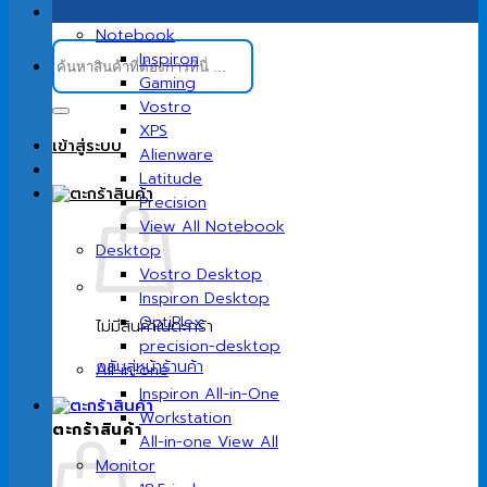
Notebook
ค้นหา:
Inspiron
Gaming
Vostro
XPS
เข้าสู่ระบบ
Alienware
Latitude
Precision
View All Notebook
Desktop
Vostro Desktop
Inspiron Desktop
OptiPlex
ไม่มีสินค้าในตะกร้า
precision-desktop
กลับสู่หน้าร้านค้า
All-in-one
Inspiron All-in-One
Workstation
ตะกร้าสินค้า
All-in-one View All
Monitor