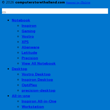
© 2026
computerstorethailand.com
Powered by ดีไซน์เทพ
Notebook
Inspiron
Gaming
Vostro
XPS
Alienware
Latitude
Precision
View All Notebook
Desktop
Vostro Desktop
Inspiron Desktop
OptiPlex
precision-desktop
All-in-one
Inspiron All-in-One
Workstation