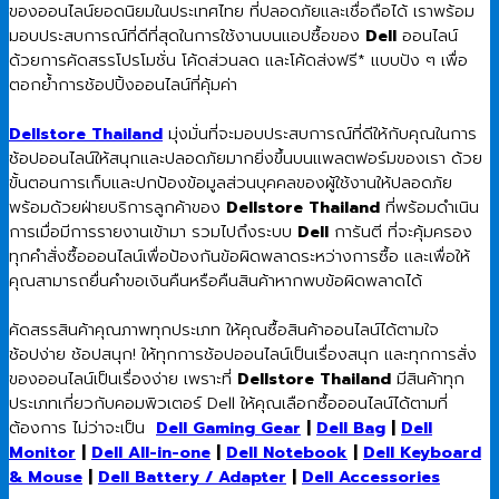
ของออนไลน์ยอดนิยมในประเทศไทย ที่ปลอดภัยและเชื่อถือได้ เราพร้อม
มอบประสบการณ์ที่ดีที่สุดในการใช้งานบนแอปซื้อของ
Dell
ออนไลน์
ด้วยการคัดสรรโปรโมชั่น โค้ดส่วนลด และโค้ดส่งฟรี* แบบปัง ๆ เพื่อ
ตอกย้ำการช้อปปิ้งออนไลน์ที่คุ้มค่า
Dellstore Thailand
มุ่งมั่นที่จะมอบประสบการณ์ที่ดีให้กับคุณในการ
ช้อปออนไลน์ให้สนุกและปลอดภัยมากยิ่งขึ้นบนแพลตฟอร์มของเรา ด้วย
ขั้นตอนการเก็บและปกป้องข้อมูลส่วนบุคคลของผู้ใช้งานให้ปลอดภัย
พร้อมด้วยฝ่ายบริการลูกค้าของ
Dellstore Thailand
ที่พร้อมดำเนิน
การเมื่อมีการรายงานเข้ามา รวมไปถึงระบบ
Dell
การันตี ที่จะคุ้มครอง
ทุกคำสั่งซื้อออนไลน์เพื่อป้องกันข้อผิดพลาดระหว่างการซื้อ และเพื่อให้
คุณสามารถยื่นคำขอเงินคืนหรือคืนสินค้าหากพบข้อผิดพลาดได้
คัดสรรสินค้าคุณภาพทุกประเภท ให้คุณซื้อสินค้าออนไลน์ได้ตามใจ
ช้อปง่าย ช้อปสนุก! ให้ทุกการช้อปออนไลน์เป็นเรื่องสนุก และทุกการสั่ง
ของออนไลน์เป็นเรื่องง่าย เพราะที่
Dellstore Thailand
มีสินค้าทุก
ประเภทเกี่ยวกับคอมพิวเตอร์ Dell ให้คุณเลือกซื้อออนไลน์ได้ตามที่
ต้องการ ไม่ว่าจะเป็น
Dell Gaming Gear
|
Dell Bag
|
Dell
Monitor
|
Dell All-in-one
|
Dell Notebook
|
Dell Keyboard
& Mouse
|
Dell Battery / Adapter
|
Dell Accessories