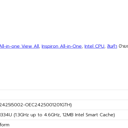
All-in-one View All
,
Inspiron All-in-One
,
Intel CPU
,
สินค้า
ป้าย
C2425I5002-OEC2425001201GTH)
-1334U (1.3GHz up to 4.6GHz, 12MB Intel Smart Cache)
tform