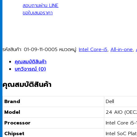
AIO
สอบถามผ่าน LINE
OEC2425I5002
ขอใบเสนอราคา
Intel
Core
i5-
1334U/8GB/512GB
SSD/23.8"/Windows
รหัสสินค้า:
01-09-11-0005
หมวดหมู่:
Intel Core-i5
,
All-in-one
,
11
Home
คุณสมบัติสินค้า
ชิ้น
บทวิจารณ์ (0)
คุณสมบัติสินค้า
Brand
Dell
Model
24 AIO (OE
Processor
Intel Core i5
Chipset
Intel SoC Pla