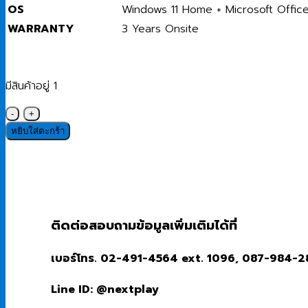
OS
Windows 11 Home + Microsoft Offi
WARRANTY
3 Years Onsite
มีสินค้าอยู่ 1
จำนวน
Desktop
หยิบใส่ตะกร้า
All-
in-
One
(คอมพิวเตอร์
ออ
ติดต่อสอบถามข้อมูลเพิ่มเติมได้ที่
ล
อิน
เบอร์โทร. 02-491-4564 ext. 1096, 087-984-
วัน)
Dell
Line ID: @nextplay
24