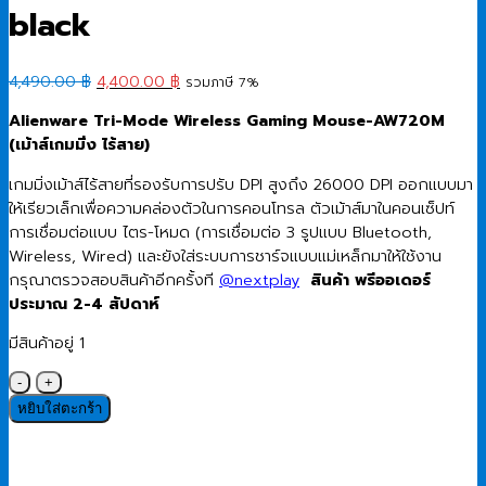
black
Original
Current
4,490.00
฿
4,400.00
฿
รวมภาษี 7%
price
price
Alienware Tri-Mode Wireless Gaming Mouse-AW720M
was:
is:
(เม้าส์เกมมิ่ง ไร้สาย)
4,490.00 ฿.
4,400.00 ฿.
เกมมิ่งเม้าส์ไร้สายที่รองรับการปรับ DPI สูงถึง 26000 DPI ออกแบบมา
ให้เรียวเล็กเพื่อความคล่องตัวในการคอนโทรล ตัวเม้าส์มาในคอนเซ็ปท์
การเชื่อมต่อแบบ ไตร-โหมด (การเชื่อมต่อ 3 รูปแบบ Bluetooth,
Wireless, Wired) และยังใส่ระบบการชาร์จแบบแม่เหล็กมาให้ใช้งาน
กรุณาตรวจสอบสินค้าอีกครั้งที
@nextplay
สินค้า พรีออเดอร์
ประมาณ 2-4 สัปดาห์
มีสินค้าอยู่ 1
จำนวน
Wireless
หยิบใส่ตะกร้า
Gaming
Mouse
(เมาส์