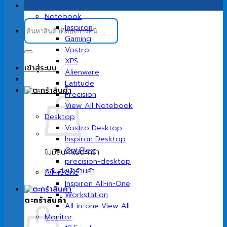
Notebook
ค้นหา:
Inspiron
Gaming
Vostro
XPS
เข้าสู่ระบบ
Alienware
Latitude
Precision
View All Notebook
Desktop
Vostro Desktop
Inspiron Desktop
OptiPlex
ไม่มีสินค้าในตะกร้า
precision-desktop
กลับสู่หน้าร้านค้า
All-in-one
Inspiron All-in-One
Workstation
ตะกร้าสินค้า
All-in-one View All
Monitor