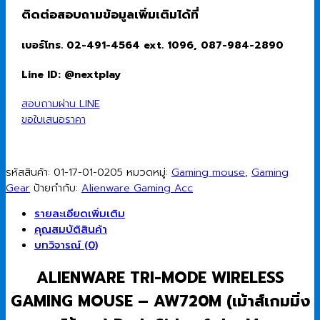
สำหรับ
ติดต่อสอบถามข้อมูลเพิ่มเติมได้ที่
เล่น
เกมส์
เบอร์โทร. 02-491-4564 ext. 1096, 087-984-2890
แบบ
ไร้
Line ID: @nextplay
สาย)
Dell
สอบถามผ่าน LINE
Alienware
ขอใบเสนอราคา
Tri-
Mode
Wireless
รหัสสินค้า:
01-17-01-0205
หมวดหมู่:
Gaming mouse
,
Gaming
Gaming
Gear
ป้ายกำกับ:
Alienware Gaming Acc
Mouse
AW720M-
รายละเอียดเพิ่มเติม
black
คุณสมบัติสินค้า
ชิ้น
บทวิจารณ์ (0)
ALIENWARE TRI-MODE WIRELESS
GAMING MOUSE – AW720M (เม้าส์เกมมิ่ง