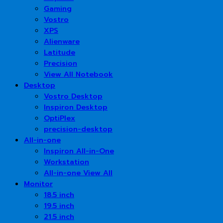
Gaming
Vostro
XPS
Alienware
Latitude
Precision
View All Notebook
Desktop
Vostro Desktop
Inspiron Desktop
OptiPlex
precision-desktop
All-in-one
Inspiron All-in-One
Workstation
All-in-one View All
Monitor
18.5 inch
19.5 inch
21.5 inch