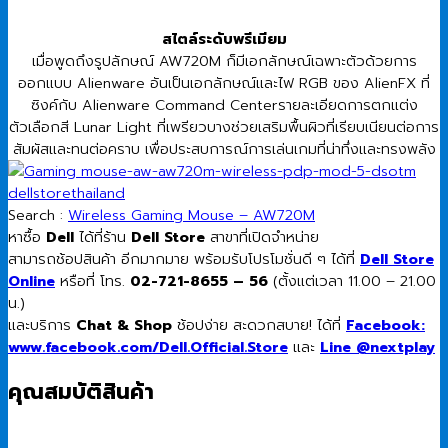
สไตล์ระดับพรีเมียม
เมื่อพูดถึงรูปลักษณ์ AW720M ก็มีเอกลักษณ์เฉพาะตัวด้วยการ
ออกแบบ Alienware อันเป็นเอกลักษณ์และไฟ RGB ของ AlienFX ที่
ซิงค์กับ Alienware Command Centerรายละเอียดการตกแต่ง
ตัวเลือกสี Lunar Light ที่เพรียวบางช่วยเสริมพื้นผิวที่เรียบเนียนต่อการ
สัมผัสและทนต่อคราบ เพื่อประสบการณ์การเล่นเกมที่น่าทึ่งและทรงพลัง
Search :
Wireless Gaming Mouse – AW720M
หาซื้อ
Dell
ได้ที่ร้าน
Dell Store
สาขาที่เปิดจำหน่าย
สามารถช้อปสินค้า อีกมากมาย พร้อมรับโปรโมชั่นดี ๆ ได้ที่
Dell Store
Online
หรือที่ โทร.
02-721-8655 – 56
(ตั้งแต่เวลา 11.00 – 21.00
น.)
และบริการ
Chat & Shop
ช้อปง่าย สะดวกสบาย! ได้ที่
Facebook:
www.facebook.com/Dell.Official.Store
และ
Line @nextplay
คุณสมบัติสินค้า