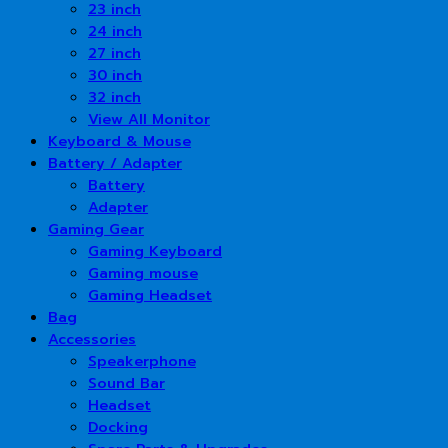
23 inch
24 inch
27 inch
30 inch
32 inch
View All Monitor
Keyboard & Mouse
Battery / Adapter
Battery
Adapter
Gaming Gear
Gaming Keyboard
Gaming mouse
Gaming Headset
Bag
Accessories
Speakerphone
Sound Bar
Headset
Docking