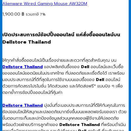
Alienware Wired Gaming Mouse AW320M
1,900.00
฿
รวมภาษี 7%
เปิดประสบการณ์ช้อปปิ้งออนไลน์ แค่สั่งซื้อออนไลน์บน
Dellstore Thailand
ให้ทุกคำสั่งซื้อออนไลน์เป็นเรื่องง่ายและสะดวกที่สุดสำหรับคุณ บน
Dellstore Thailand
แอปพลิเคชันซื้อของ
Dell
ออนไลน์และเว็บซื้อ
ของออนไลน์ยอดนิยมในประเทศไทย ที่ปลอดภัยและเชื่อถือได้ เราพร้อม
มอบประสบการณ์ที่ดีที่สุดในการใช้งานบนแอปซื้อของ
Dell
ออนไลน์
ด้วยการคัดสรรโปรโมชั่น โค้ดส่วนลด และโค้ดส่งฟรี* แบบปัง ๆ เพื่อ
ตอกย้ำการช้อปปิ้งออนไลน์ที่คุ้มค่า
Dellstore Thailand
มุ่งมั่นที่จะมอบประสบการณ์ที่ดีให้กับคุณในการ
ช้อปออนไลน์ให้สนุกและปลอดภัยมากยิ่งขึ้นบนแพลตฟอร์มของเรา ด้วย
ขั้นตอนการเก็บและปกป้องข้อมูลส่วนบุคคลของผู้ใช้งานให้ปลอดภัย
พร้อมด้วยฝ่ายบริการลูกค้าของ
Dellstore Thailand
ที่พร้อมดำเนิน
การเมื่อมีการรายงานเข้ามา รวมไปถึงระบบ
Dell
การันตี ที่จะคุ้มครอง