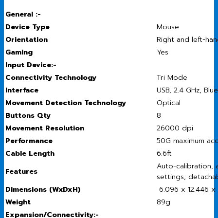
General :-
Device Type
Mouse
Orientation
Right and left-ha
Gaming
Yes
Input Device:-
Connectivity Technology
Tri Mode
Interface
USB, 2.4 GHz, Blue
Movement Detection Technology
Optical
Buttons Qty
8
Movement Resolution
26000 dpi
Performance
50G maximum acce
Cable Length
6.6ft
Auto-calibration,
Features
settings, detachabl
Dimensions (WxDxH)
6.096 x 12.446 x 3
Weight
89g
Expansion/Connectivity:-