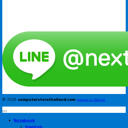
© 2026
computerstorethailand.com
Powered by ดีไซน์เทพ
Notebook
Inspiron