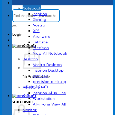
Notebook
ค้นหา:
Inspiron
Gaming
Vostro
XPS
Login
Alienware
Latitude
Precision
View All Notebook
Desktop
Vostro Desktop
Inspiron Desktop
OptiPlex
ไม่มีสินค้าในตะกร้า
precision-desktop
กลับสู่หน้าร้านค้า
All-in-one
Inspiron All-in-One
Workstation
ตะกร้าสินค้า
All-in-one View All
Monitor