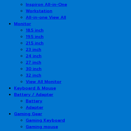
Inspiron All-in-One
Workstation
All-in-one View All
Monitor
18.5 inch
19.5 inch
21.5 inch
23 inch
24 inch
27 inch
30 inch
32 inch
View All Monitor
Keyboard & Mouse
Battery / Adapter
Battery
Adapter
Gaming Gear
Gaming Keyboard
Gaming mouse