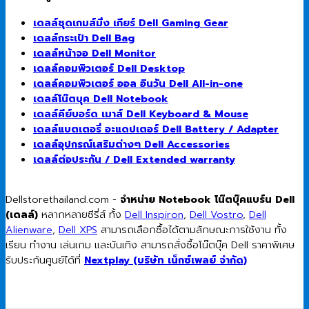
เดลล์ชุดเกมส์มิ่ง เกียร์ Dell Gaming Gear
เดลล์กระเป๋า Dell Bag
เดลล์หน้าจอ Dell Monitor
เดลล์คอมพิวเตอร์ Dell Desktop
เดลล์คอมพิวเตอร์ ออล อินวัน Dell All-in-one
เดลล์โน๊ตบุค Dell Notebook
เดลล์คีย์บอร์ด เมาส์ Dell Keyboard & Mouse
เดลล์แบตเตอรี่ อะแดปเตอร์ Dell Battery / Adapter
เดลล์อุปกรณ์เสริมต่างๆ Dell Accessories
เดลล์ต่อประกัน / Dell Extended warranty
Dellstorethailand.com -
จำหน่าย Notebook โน๊ตบุ๊คแบร์น Dell
(เดลล์)
หลากหลายซีรี่ส์ ทั้ง
Dell Inspiron
,
Dell Vostro
,
Dell
Alienware
,
Dell XPS
สามารถเลือกซื้อได้ตามลักษณะการใช้งาน ทั้ง
เรียน ทำงาน เล่นเกม และบันเทิง สามารถสั่งซื้อโน๊ตบุ๊ค Dell ราคาพิเศษ
รับประกันศูนย์ได้ที่
Nextplay (บริษัท เน็กซ์เพลย์ จำกัด)