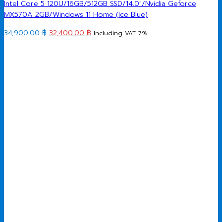
Intel Core 5 120U/16GB/512GB SSD/14.0″/Nvidia Geforce
MX570A 2GB/Windows 11 Home (Ice Blue)
Original
Current
34,900.00
฿
32,400.00
฿
Including VAT 7%
price
price
was:
is:
34,900.00 ฿.
32,400.00 ฿.