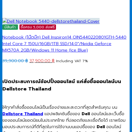
มีสินค้า
ซื้อครบ 5,000 ส่งฟรี
Notebook (โน๊ตบุ๊ค) Dell Inspiron14 OIN5440220801GTH-5440
Intel Core 7 150U/16GB/1TB SSD/14.0″/Nvidia Geforce
MX570A 2GB/Windows 11 Home (Ice Blue)
Original
Current
39,900.00
฿
37,900.00
฿
Including VAT 7%
price
price
was:
is:
39,900.00 ฿.
37,900.00 ฿.
เปิดประสบการณ์ช้อปปิ้งออนไลน์ แค่สั่งซื้อออนไลน์บน
Dellstore Thailand
ให้ทุกคำสั่งซื้อออนไลน์เป็นเรื่องง่ายและสะดวกที่สุดสำหรับคุณ บน
Dellstore Thailand
แอปพลิเคชันซื้อของ
Dell
ออนไลน์และเว็บซื้อ
ของออนไลน์ยอดนิยมในประเทศไทย ที่ปลอดภัยและเชื่อถือได้ เราพร้อม
มอบประสบการณ์ที่ดีที่สุดในการใช้งานบนแอปซื้อของ
Dell
ออนไลน์