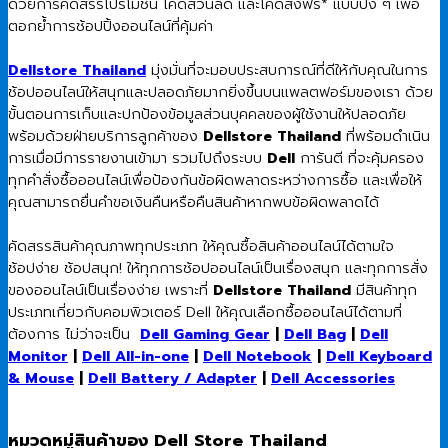
ด้วยการคัดสรรโปรโมชั่น โค้ดส่วนลด และโค้ดส่งฟรี* แบบปัง ๆ เพื่อ
ตอกย้ำการช้อปปิ้งออนไลน์ที่คุ้มค่า
Dellstore Thailand
มุ่งมั่นที่จะมอบประสบการณ์ที่ดีให้กับคุณในการ
ช้อปออนไลน์ให้สนุกและปลอดภัยมากยิ่งขึ้นบนแพลตฟอร์มของเรา ด้วย
ขั้นตอนการเก็บและปกป้องข้อมูลส่วนบุคคลของผู้ใช้งานให้ปลอดภัย
พร้อมด้วยฝ่ายบริการลูกค้าของ
Dellstore Thailand
ที่พร้อมดำเนิน
การเมื่อมีการรายงานเข้ามา รวมไปถึงระบบ
Dell
การันตี ที่จะคุ้มครอง
ทุกคำสั่งซื้อออนไลน์เพื่อป้องกันข้อผิดพลาดระหว่างการซื้อ และเพื่อให้
คุณสามารถยื่นคำขอเงินคืนหรือคืนสินค้าหากพบข้อผิดพลาดได้
คัดสรรสินค้าคุณภาพทุกประเภท ให้คุณซื้อสินค้าออนไลน์ได้ตามใจ
ช้อปง่าย ช้อปสนุก! ให้ทุกการช้อปออนไลน์เป็นเรื่องสนุก และทุกการสั่ง
ของออนไลน์เป็นเรื่องง่าย เพราะที่
Dellstore Thailand
มีสินค้าทุก
ประเภทเกี่ยวกับคอมพิวเตอร์ Dell ให้คุณเลือกซื้อออนไลน์ได้ตามที่
ต้องการ ไม่ว่าจะเป็น
Dell Gaming Gear
|
Dell Bag
|
Dell
Monitor
|
Dell All-in-one
|
Dell Notebook
|
Dell Keyboard
& Mouse
|
Dell Battery / Adapter
|
Dell Accessories
หมวดหมู่สินค้าของ Dell Store Thailand