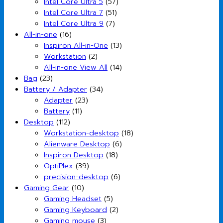
Intel Core Ultra 5
(57)
Intel Core Ultra 7
(51)
Intel Core Ultra 9
(7)
All-in-one
(16)
Inspiron All-in-One
(13)
Workstation
(2)
All-in-one View All
(14)
Bag
(23)
Battery / Adapter
(34)
Adapter
(23)
Battery
(11)
Desktop
(112)
Workstation-desktop
(18)
Alienware Desktop
(6)
Inspiron Desktop
(18)
OptiPlex
(39)
precision-desktop
(6)
Gaming Gear
(10)
Gaming Headset
(5)
Gaming Keyboard
(2)
Gaming mouse
(3)