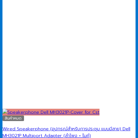
สินค้าหมด
Wired Speakerphone (อุปกรณ์สำหรับการประชุม แบบมีสาย) Dell
MH3021P Multiport Adapter (ลำโพง + ไมค์)