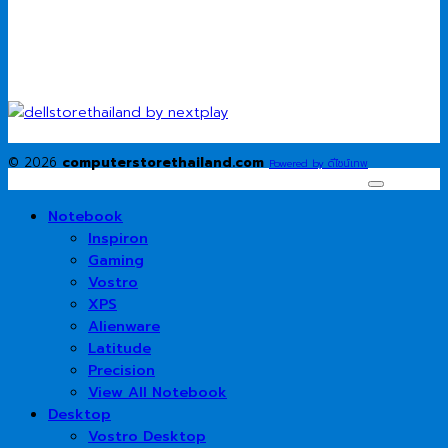
© 2026
computerstorethailand.com
Powered by ดีไซน์เทพ
Notebook
Inspiron
Gaming
Vostro
XPS
Alienware
Latitude
Precision
View All Notebook
Desktop
Vostro Desktop