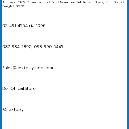
Address : 13/27 Prasertmanukit Road Nuanchan Subdistrict, Bueng Kum District,
Bangkok 10230
02-491-4564 ต่อ 1096
087-984-2890, 098-990-5445
Sales@nextplayshop.com
Dell.Official.Store
@nextplay