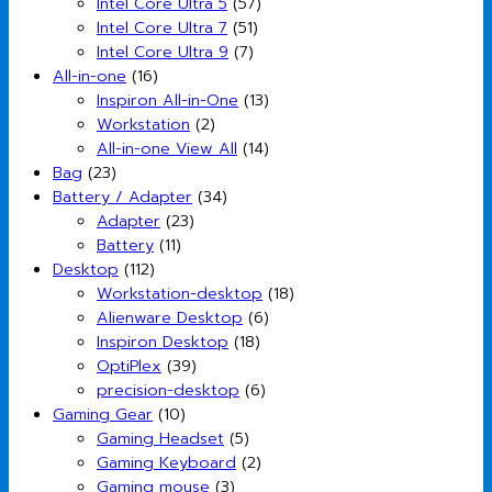
Intel Core Ultra 5
(57)
Intel Core Ultra 7
(51)
Intel Core Ultra 9
(7)
All-in-one
(16)
Inspiron All-in-One
(13)
Workstation
(2)
All-in-one View All
(14)
Bag
(23)
Battery / Adapter
(34)
Adapter
(23)
Battery
(11)
Desktop
(112)
Workstation-desktop
(18)
Alienware Desktop
(6)
Inspiron Desktop
(18)
OptiPlex
(39)
precision-desktop
(6)
Gaming Gear
(10)
Gaming Headset
(5)
Gaming Keyboard
(2)
Gaming mouse
(3)