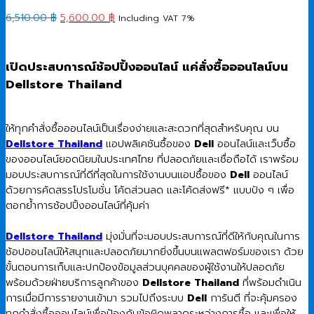
Original
Current
6,510.00
฿
5,600.00
฿
Including VAT 7%
price
price
was:
is:
6,510.00 ฿.
5,600.00 ฿.
เปิดประสบการณ์ช้อปปิ้งออนไลน์ แค่สั่งซื้อออนไลน์บน
Dellstore Thailand
ให้ทุกคำสั่งซื้อออนไลน์เป็นเรื่องง่ายและสะดวกที่สุดสำหรับคุณ บน
Dellstore Thailand
แอปพลิเคชันซื้อของ
Dell
ออนไลน์และเว็บซื้อ
ของออนไลน์ยอดนิยมในประเทศไทย ที่ปลอดภัยและเชื่อถือได้ เราพร้อม
มอบประสบการณ์ที่ดีที่สุดในการใช้งานบนแอปซื้อของ
Dell
ออนไลน์
ด้วยการคัดสรรโปรโมชั่น โค้ดส่วนลด และโค้ดส่งฟรี* แบบปัง ๆ เพื่อ
ตอกย้ำการช้อปปิ้งออนไลน์ที่คุ้มค่า
Dellstore Thailand
มุ่งมั่นที่จะมอบประสบการณ์ที่ดีให้กับคุณในการ
ช้อปออนไลน์ให้สนุกและปลอดภัยมากยิ่งขึ้นบนแพลตฟอร์มของเรา ด้วย
ขั้นตอนการเก็บและปกป้องข้อมูลส่วนบุคคลของผู้ใช้งานให้ปลอดภัย
พร้อมด้วยฝ่ายบริการลูกค้าของ
Dellstore Thailand
ที่พร้อมดำเนิน
การเมื่อมีการรายงานเข้ามา รวมไปถึงระบบ
Dell
การันตี ที่จะคุ้มครอง
ทุกคำสั่งซื้อออนไลน์เพื่อป้องกันข้อผิดพลาดระหว่างการซื้อ และเพื่อให้