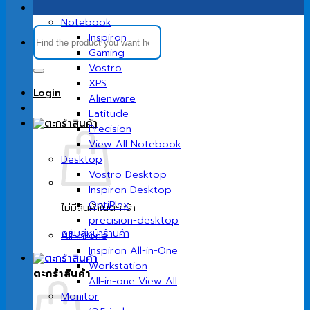
Notebook
ค้นหา:
Inspiron
Gaming
Vostro
XPS
Login
Alienware
Latitude
Precision
View All Notebook
Desktop
Vostro Desktop
Inspiron Desktop
OptiPlex
ไม่มีสินค้าในตะกร้า
precision-desktop
กลับสู่หน้าร้านค้า
All-in-one
Inspiron All-in-One
Workstation
ตะกร้าสินค้า
All-in-one View All
Monitor