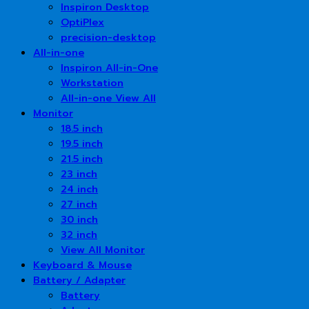
Inspiron Desktop
OptiPlex
precision-desktop
All-in-one
Inspiron All-in-One
Workstation
All-in-one View All
Monitor
18.5 inch
19.5 inch
21.5 inch
23 inch
24 inch
27 inch
30 inch
32 inch
View All Monitor
Keyboard & Mouse
Battery / Adapter
Battery