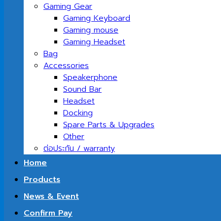
Gaming Gear
Gaming Keyboard
Gaming mouse
Gaming Headset
Bag
Accessories
Speakerphone
Sound Bar
Headset
Docking
Spare Parts & Upgrades
Other
ต่อประกัน / warranty
Home
Products
News & Event
Confirm Pay