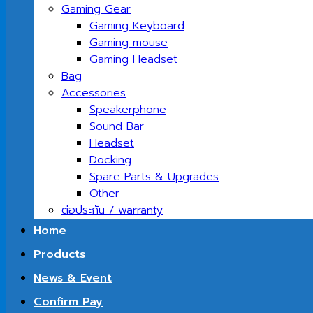
Gaming Gear
Gaming Keyboard
Gaming mouse
Gaming Headset
Bag
Accessories
Speakerphone
Sound Bar
Headset
Docking
Spare Parts & Upgrades
Other
ต่อประกัน / warranty
Home
Products
News & Event
Confirm Pay