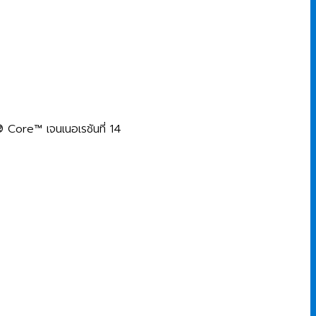
l®
Core™
เจน
เนอ
เร
ชัน
ที่
14