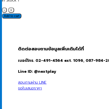
In Stock 1
จำนวน
Desktop
Add to cart
PC
(คอมพิวเตอร์
ตั้ง
โต๊ะ)
Dell
ติดต่อสอบถามข้อมูลเพิ่มเติมได้ที่
Tower
ECT1250
เบอร์โทร. 02-491-4564 ext. 1096, 087-984-
OECT1250U701
Intel
Line ID: @nextplay
Core
Ultra
สอบถามผ่าน LINE
7
ขอใบเสนอราคา
265/16GB/1TB
SSD/Windows
11
Home