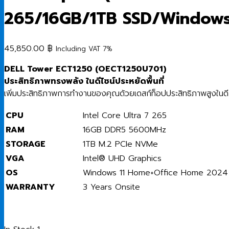
265/16GB/1TB SSD/Windows
45,850.00
฿
Including VAT 7%
DELL Tower ECT1250 (OECT1250U701)
ประสิทธิภาพ
ทรง
พลัง
ใน
ดีไซน์
ประหยัด
พื้นที่
เพิ่ม
ประสิทธิภาพ
การ
ทำงาน
ของ
คุณ
ด้วย
เด
สก์ท็อป
ประสิทธิภาพ
สูง
ใน
ด
CPU
Intel Core Ultra 7 265
RAM
16GB DDR5 5600MHz
STORAGE
1TB M.2 PCIe NVMe
VGA
Intel® UHD Graphics
OS
Windows 11 Home+Office Home 2024
WARRANTY
3 Years Onsite