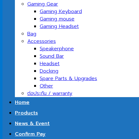
Gaming Gear
Gaming Keyboard
Gaming mouse
Gaming Headset
Bag
Accessories
Speakerphone
Sound Bar
Headset
Docking
Spare Parts & Upgrades
Other
ต่อประกัน / warranty
Home
Products
News & Event
Confirm Pay