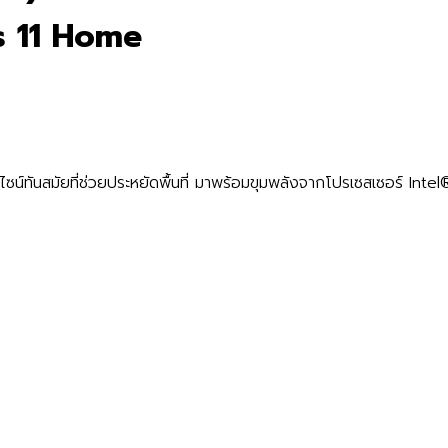
 11 Home
ีไซน์
ทัน
สมัย
ที่
ช่วย
ประหยัด
พื้นที่
มา
พร้อม
ขุม
พลัง
จาก
โปรเซสเซอร์
Inte