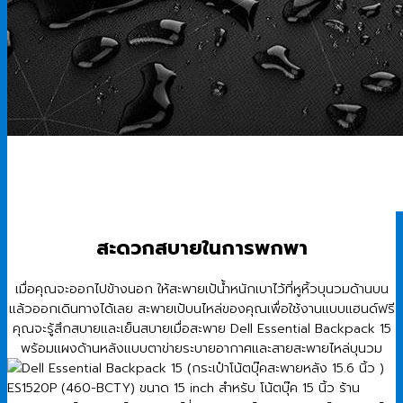
สะดวกสบายในการพกพา
เมื่อคุณจะออกไปข้างนอก ให้สะพายเป้น้ำหนักเบาไว้ที่หูหิ้วบุนวมด้านบน
แล้วออกเดินทางได้เลย สะพายเป้บนไหล่ของคุณเพื่อใช้งานแบบแฮนด์ฟรี
คุณจะรู้สึกสบายและเย็นสบายเมื่อสะพาย Dell Essential Backpack 15
พร้อมแผงด้านหลังแบบตาข่ายระบายอากาศและสายสะพายไหล่บุนวม