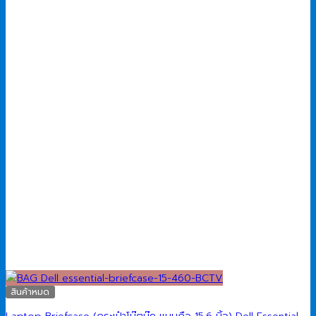
สินค้าหมด
Laptop Briefcase (กระเป๋าโน๊ตบุ๊ค แบบถือ 15.6 นิ้ว) Dell Essential