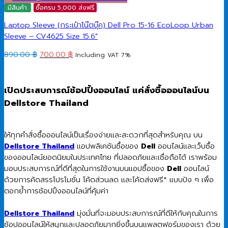
มีสินค้า
ซื้อครบ 5,000 ส่งฟรี
Laptop Sleeve (กระเป๋าโน๊ตบุ๊ค) Dell Pro 15-16 EcoLoop Urban
Sleeve – CV4625 Size 15.6″
Original
Current
890.00
฿
700.00
฿
Including VAT 7%
price
price
was:
is:
890.00 ฿.
700.00 ฿.
เปิดประสบการณ์ช้อปปิ้งออนไลน์ แค่สั่งซื้อออนไลน์บน
Dellstore Thailand
ให้ทุกคำสั่งซื้อออนไลน์เป็นเรื่องง่ายและสะดวกที่สุดสำหรับคุณ บน
Dellstore Thailand
แอปพลิเคชันซื้อของ
Dell
ออนไลน์และเว็บซื้อ
ของออนไลน์ยอดนิยมในประเทศไทย ที่ปลอดภัยและเชื่อถือได้ เราพร้อม
มอบประสบการณ์ที่ดีที่สุดในการใช้งานบนแอปซื้อของ
Dell
ออนไลน์
ด้วยการคัดสรรโปรโมชั่น โค้ดส่วนลด และโค้ดส่งฟรี* แบบปัง ๆ เพื่อ
ตอกย้ำการช้อปปิ้งออนไลน์ที่คุ้มค่า
Dellstore Thailand
มุ่งมั่นที่จะมอบประสบการณ์ที่ดีให้กับคุณในการ
ช้อปออนไลน์ให้สนุกและปลอดภัยมากยิ่งขึ้นบนแพลตฟอร์มของเรา ด้วย