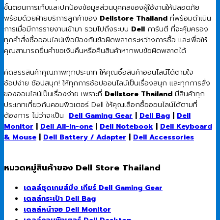
ขั้นตอนการเก็บและปกป้องข้อมูลส่วนบุคคลของผู้ใช้งานให้ปลอดภัย
พร้อมด้วยฝ่ายบริการลูกค้าของ
Dellstore Thailand
ที่พร้อมดำเนิน
การเมื่อมีการรายงานเข้ามา รวมไปถึงระบบ
Dell
การันตี ที่จะคุ้มครอง
ทุกคำสั่งซื้อออนไลน์เพื่อป้องกันข้อผิดพลาดระหว่างการซื้อ และเพื่อให้
คุณสามารถยื่นคำขอเงินคืนหรือคืนสินค้าหากพบข้อผิดพลาดได้
คัดสรรสินค้าคุณภาพทุกประเภท ให้คุณซื้อสินค้าออนไลน์ได้ตามใจ
ช้อปง่าย ช้อปสนุก! ให้ทุกการช้อปออนไลน์เป็นเรื่องสนุก และทุกการสั่ง
ของออนไลน์เป็นเรื่องง่าย เพราะที่
Dellstore Thailand
มีสินค้าทุก
ประเภทเกี่ยวกับคอมพิวเตอร์ Dell ให้คุณเลือกซื้อออนไลน์ได้ตามที่
ต้องการ ไม่ว่าจะเป็น
Dell Gaming Gear
|
Dell Bag
|
Dell
Monitor
|
Dell All-in-one
|
Dell Notebook
|
Dell Keyboard
& Mouse
|
Dell Battery / Adapter
|
Dell Accessories
หมวดหมู่สินค้าของ Dell Store Thailand
เดลล์ชุดเกมส์มิ่ง เกียร์ Dell Gaming Gear
เดลล์กระเป๋า Dell Bag
เดลล์หน้าจอ Dell Monitor
เดลล์คอมพิวเตอร์ Dell Desktop