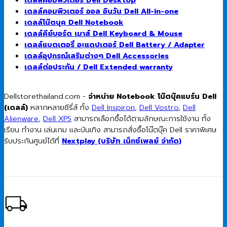
เดลล์คอมพิวเตอร์ ออล อินวัน Dell All-in-one
เดลล์โน๊ตบุค Dell Notebook
เดลล์คีย์บอร์ด เมาส์ Dell Keyboard & Mouse
เดลล์แบตเตอรี่ อะแดปเตอร์ Dell Battery / Adapter
เดลล์อุปกรณ์เสริมต่างๆ Dell Accessories
เดลล์ต่อประกัน / Dell Extended warranty
Dellstorethailand.com -
จำหน่าย Notebook โน๊ตบุ๊คแบร์น Dell
(เดลล์)
หลากหลายซีรี่ส์ ทั้ง
Dell Inspiron
,
Dell Vostro
,
Dell
Alienware
,
Dell XPS
สามารถเลือกซื้อได้ตามลักษณะการใช้งาน ทั้ง
เรียน ทำงาน เล่นเกม และบันเทิง สามารถสั่งซื้อโน๊ตบุ๊ค Dell ราคาพิเศษ
รับประกันศูนย์ได้ที่
Nextplay (บริษัท เน็กซ์เพลย์ จำกัด)