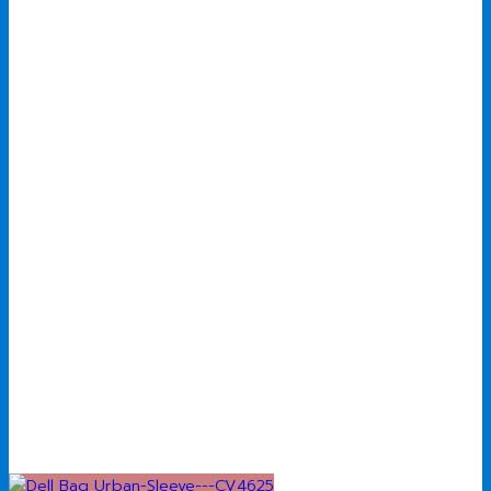
price
price
was:
is:
2,990.00 ฿.
1,900.00 ฿.