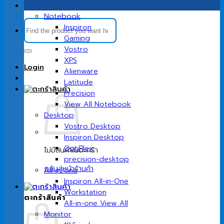
Notebook
ค้นหา:
Inspiron
Gaming
Vostro
XPS
Login
Alienware
Latitude
Precision
View All Notebook
Desktop
Vostro Desktop
Inspiron Desktop
OptiPlex
ไม่มีสินค้าในตะกร้า
precision-desktop
กลับสู่หน้าร้านค้า
All-in-one
Inspiron All-in-One
Workstation
ตะกร้าสินค้า
All-in-one View All
Monitor