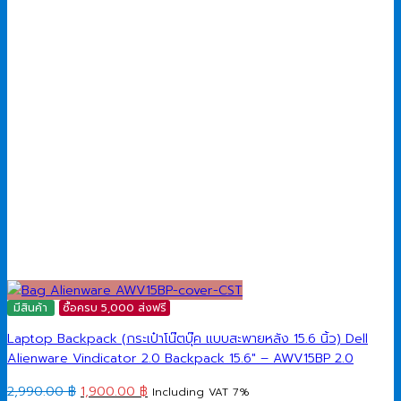
มีสินค้า
ซื้อครบ 5,000 ส่งฟรี
Laptop Backpack (กระเป๋าโน๊ตบุ๊ค แบบสะพายหลัง 15.6 นิ้ว) Dell
Alienware Vindicator 2.0 Backpack 15.6″ – AWV15BP 2.0
Original
Current
2,990.00
฿
1,900.00
฿
Including VAT 7%