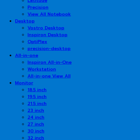
Latitude
Precision
View All Notebook
Desktop
Vostro Desktop
Inspiron Desktop
OptiPlex
precision-desktop
All-in-one
Inspiron All-in-One
Workstation
All-in-one View All
Monitor
18.5 inch
19.5 inch
21.5 inch
23 inch
24 inch
27 inch
30 inch
32 inch