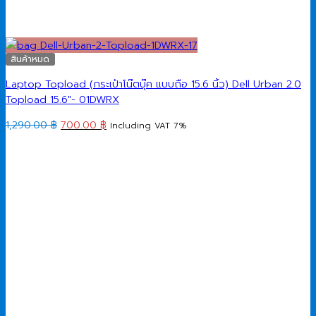
สินค้าหมด
Laptop Topload (กระเป๋าโน๊ตบุ๊ค แบบถือ 15.6 นิ้ว) Dell Urban 2.0
Topload 15.6″- 01DWRX
Original
Current
1,290.00
฿
700.00
฿
Including VAT 7%
price
price
was:
is:
1,290.00 ฿.
700.00 ฿.