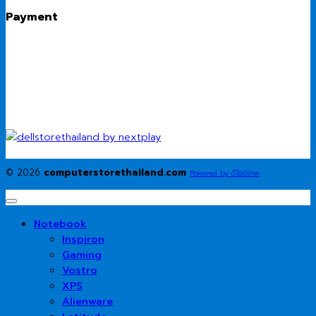
Payment
© 2026
computerstorethailand.com
Powered by ดีไซน์เทพ
Notebook
Inspiron
Gaming
Vostro
XPS
Alienware