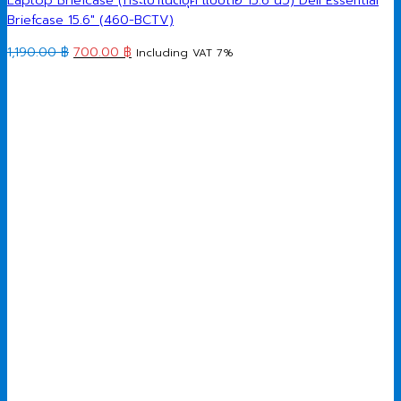
Briefcase 15.6″ (460-BCTV)
Original
Current
1,190.00
฿
700.00
฿
Including VAT 7%
price
price
was:
is:
1,190.00 ฿.
700.00 ฿.