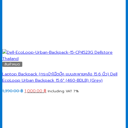
สินค้าหมด
Laptop Backpack (กระเป๋าโน๊ตบุ๊ค แบบสะพายหลัง 15.6 นิ้ว) Dell
EcoLoop Urban Backpack 15.6″ (460-BDLB) (Grey)
Original
Current
1,390.00
฿
1,000.00
฿
Including VAT 7%
price
price
was:
is:
1,390.00 ฿.
1,000.00 ฿.