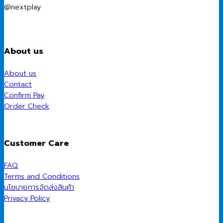
@nextplay
About us
About us
Contact
Confirm Pay
Order Check
Customer Care
FAQ
Terms and Conditions
นโยบายการจัดส่งสินค้า
Privacy Policy